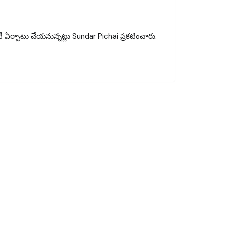
టీ ఏర్పాటు చేయనున్నట్లు Sundar Pichai ప్రకటించారు.