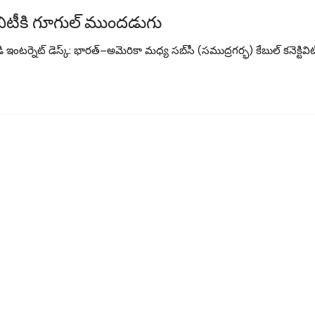
టివిటీకి గూగుల్ ముందడుగు
టర్నెట్ డెస్క్: భారత్–అమెరికా మధ్య సబ్‌సీ (సముద్రగర్భ) కేబుల్ కనెక్టివి