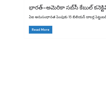
భారత్–అమెరికా సబ్‌సీ కేబుల్ కనెక్
ఏఐ అనుసంధానత పెంపుకు 15 బిలియన్ డాలర్ల పెట్టుబడి ఇం
Read More