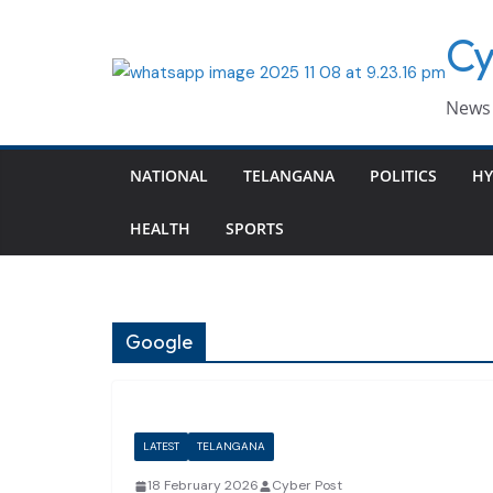
Skip
Cy
to
content
News 
NATIONAL
TELANGANA
POLITICS
HY
HEALTH
SPORTS
Google
LATEST
TELANGANA
18 February 2026
Cyber Post