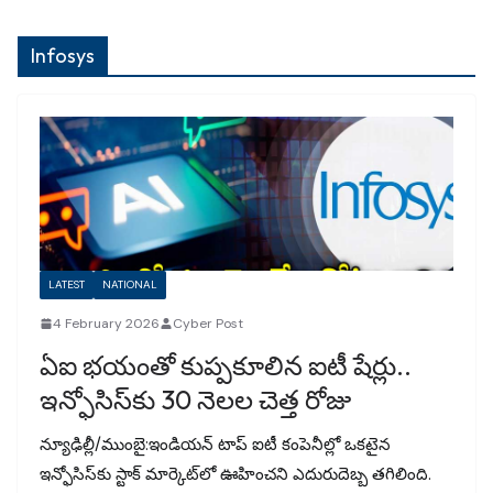
Infosys
LATEST
NATIONAL
4 February 2026
Cyber Post
ఏఐ భయంతో కుప్పకూలిన ఐటీ షేర్లు..
ఇన్ఫోసిస్‌కు 30 నెలల చెత్త రోజు
న్యూఢిల్లీ/ముంబై:ఇండియన్ టాప్ ఐటీ కంపెనీల్లో ఒకటైన
ఇన్ఫోసిస్‌కు స్టాక్ మార్కెట్‌లో ఊహించని ఎదురుదెబ్బ తగిలింది.