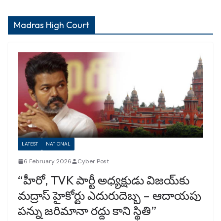
Madras High Court
LATEST
NATIONAL
6 February 2026
Cyber Post
“హీరో, TVK పార్టీ అధ్యక్షుడు విజయ్‌కు
మద్రాస్ హైకోర్టు ఎదురుదెబ్బ – ఆదాయపు
పన్ను జరిమానా రద్దు కాని స్థితి”