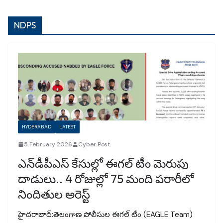
NDPS
HYDERABAD
LATEST
5 February 2026
Cyber Post
ఎన్‌డీపీఎస్ కేసుల్లో ఈగల్ టీం మెరుపు
దాడులు.. 4 రోజుల్లో 75 మంది పరారీలో
నిందితుల అరెస్ట్
హైదరాబాద్:తెలంగాణ పోలీసుల ఈగల్ టీం (EAGLE Team)