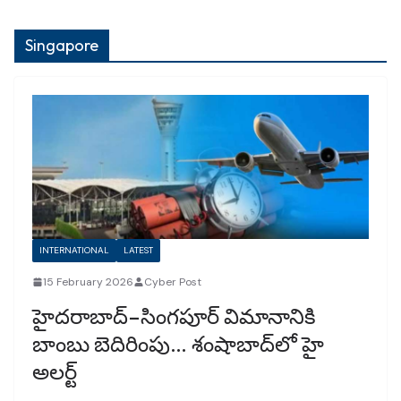
Singapore
INTERNATIONAL
LATEST
15 February 2026
Cyber Post
హైదరాబాద్–సింగపూర్ విమానానికి
బాంబు బెదిరింపు… శంషాబాద్‌లో హై
అలర్ట్