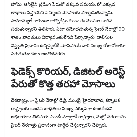
హోమ్, ఆన్‌లైన్ ట్రేడింగ్ పేరుతో తక్కువ సమయంలో ఎక్కువ
లాభాలు వస్తాయని నమ్మించి మోసాలకు పాల్పడుతున్నారు.
సామాన్యులే కాకుండా కార్పొరేట్లు కూడా ఈ మోసాల బారిన
పడుతున్నారని తెలిపారు. ఏటా నమోదవుతున్న సైబర్ నేరాల్లో 90
శాతం బాధితులు విద్యావంతులేనని పేర్కొన్నారు. పోలీసుల
విస్తృత ప్రచారం ఉన్నప్పటికీ మోసపోయే వారి సంఖ్య రోజురోజుకూ
పెరుగుతుండటం ఆందోళనకరం.
ఫెడెక్స్ కొరియర్, డిజిటల్ అరెస్ట్
పేరుతో కొత్త తరహా మోసాలు
దేశవ్యాప్తంగా సైబర్ నేరాల్లో ఢిల్లీ, ముంబై, హైదరాబాద్, కర్నాటక
రాష్ట్రాలకు చెందిన బాధితుల సంఖ్య ఎక్కువగా ఉంటోందని
అధికారులు తెలిపారు. హిందీ మాట్లాడే రాష్ట్రాలు, మెట్రో నగరాలను
సైబర్ నేరగాళ్లు ప్రధానంగా టార్గెట్ చేస్తున్నారని చెప్పారు.