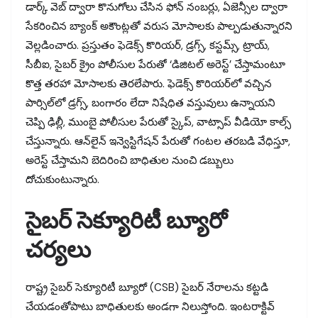
డార్క్ వెబ్ ద్వారా కొనుగోలు చేసిన ఫోన్ నంబర్లు, ఏజెన్సీల ద్వారా
సేకరించిన బ్యాంక్ అకౌంట్లతో వరుస మోసాలకు పాల్పడుతున్నారని
వెల్లడించారు. ప్రస్తుతం ఫెడెక్స్ కొరియర్, డ్రగ్స్, కస్టమ్స్, ట్రాయ్,
సీబీఐ, సైబర్ క్రైం పోలీసుల పేరుతో ‘డిజిటల్ అరెస్ట్’ చేస్తామంటూ
కొత్త తరహా మోసాలకు తెరలేపారు. ఫెడెక్స్ కొరియర్‌లో వచ్చిన
పార్సిల్‌లో డ్రగ్స్, బంగారం లేదా నిషేధిత వస్తువులు ఉన్నాయని
చెప్పి ఢిల్లీ, ముంబై పోలీసుల పేరుతో స్కైప్, వాట్సాప్ వీడియో కాల్స్
చేస్తున్నారు. ఆన్‌లైన్ ఇన్వెస్టిగేషన్ పేరుతో గంటల తరబడి వేధిస్తూ,
అరెస్ట్ చేస్తామని బెదిరించి బాధితుల నుంచి డబ్బులు
దోచుకుంటున్నారు.
సైబర్ సెక్యూరిటీ బ్యూరో
చర్యలు
రాష్ట్ర సైబర్ సెక్యూరిటీ బ్యూరో (CSB) సైబర్ నేరాలను కట్టడి
చేయడంతోపాటు బాధితులకు అండగా నిలుస్తోంది. ఇంటరాక్టివ్