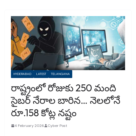
HYDERABAD
LATEST
TELANGANA
రాష్ట్రంలో రోజుకు 250 మంది
సైబర్ నేరాల బారిన… నెలలోనే
రూ.158 కోట్ల నష్టం
4 February 2026
Cyber Post