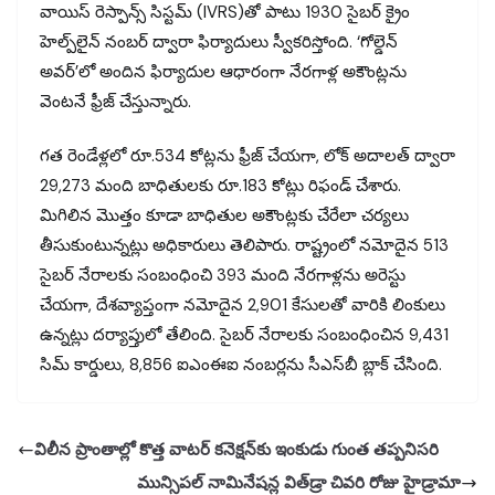
వాయిస్ రెస్పాన్స్ సిస్టమ్ (IVRS)తో పాటు 1930 సైబర్ క్రైం
హెల్ప్‌లైన్ నంబర్ ద్వారా ఫిర్యాదులు స్వీకరిస్తోంది. ‘గోల్డెన్
అవర్’లో అందిన ఫిర్యాదుల ఆధారంగా నేరగాళ్ల అకౌంట్లను
వెంటనే ఫ్రీజ్ చేస్తున్నారు.
గత రెండేళ్లలో రూ.534 కోట్లను ఫ్రీజ్ చేయగా, లోక్ అదాలత్ ద్వారా
29,273 మంది బాధితులకు రూ.183 కోట్లు రిఫండ్ చేశారు.
మిగిలిన మొత్తం కూడా బాధితుల అకౌంట్లకు చేరేలా చర్యలు
తీసుకుంటున్నట్లు అధికారులు తెలిపారు. రాష్ట్రంలో నమోదైన 513
సైబర్ నేరాలకు సంబంధించి 393 మంది నేరగాళ్లను అరెస్టు
చేయగా, దేశవ్యాప్తంగా నమోదైన 2,901 కేసులతో వారికి లింకులు
ఉన్నట్లు దర్యాప్తులో తేలింది. సైబర్ నేరాలకు సంబంధించిన 9,431
సిమ్ కార్డులు, 8,856 ఐఎంఈఐ నంబర్లను సీఎస్‌బీ బ్లాక్ చేసింది.
విలీన ప్రాంతాల్లో కొత్త వాటర్ కనెక్షన్‌కు ఇంకుడు గుంత తప్పనిసరి
మున్సిపల్ నామినేషన్ల విత్‌డ్రా చివరి రోజు హైడ్రామా