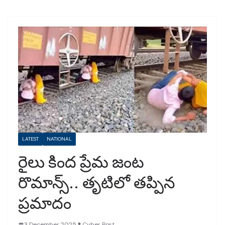
LATEST
NATIONAL
రైలు కింద ప్రేమ జంట
రొమాన్స్.. తృటిలో తప్పిన
ప్రమాదం
3 December 2025
Cyber Post