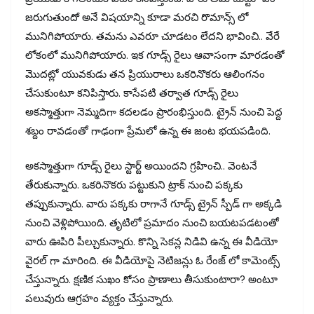
జరుగుతుందో అనే విషయాన్ని కూడా మరచి రొమాన్స్ లో
మునిగిపోయారు. తమను ఎవరూ చూడటం లేదని భావించి.. వేరే
లోకంలో మునిగిపోయారు. ఇక గూడ్స్ రైలు ఆవాసంగా మారడంతో
మొదట్లో యువకుడు తన ప్రియురాలు ఒకరినొకరు ఆలింగనం
చేసుకుంటూ కనిపిస్తారు. కాసేపటి తర్వాత గూడ్స్ రైలు
అకస్మాత్తుగా నెమ్మదిగా కదలడం ప్రారంభిస్తుంది. ట్రైన్ నుంచి పెద్ద
శబ్దం రావడంతో గాఢంగా ప్రేమలో ఉన్న ఈ జంట భయపడింది.
అకస్మాత్తుగా గూడ్స్ రైలు స్టార్ట్ అయిందని గ్రహించి.. వెంటనే
తేరుకున్నారు. ఒకరినొకరు పట్టుకుని ట్రాక్‌ నుంచి పక్కకు
తప్పుకున్నారు. వారు పక్కకు రాగానే గూడ్స్ ట్రైన్ స్పీడ్ గా అక్కడి
నుంచి వెళ్లిపోయింది. తృటిలో ప్రమాదం నుంచి బయటపడటంతో
వారు ఊపిరి పీల్చుకున్నారు. కొన్ని సెకన్ల నిడివి ఉన్న ఈ వీడియో
వైరల్ గా మారింది. ఈ వీడియోపై నెటిజన్లు ఓ రేంజ్ లో కామెంట్స్
చేస్తున్నారు. క్షణిక సుఖం కోసం ప్రాణాలు తీసుకుంటారా? అంటూ
పలువురు ఆగ్రహం వ్యక్తం చేస్తున్నారు.