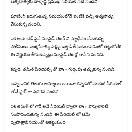
ఆత్మహత్యకు పాల్పడ్డ ప్రముఖ సీరియల్ నటి నందిని.
షూటింగ్ జరుగుతున్న సమయంలోనే ఇంటికి వచ్చి ఆత్మహత్య
చేసుకున్న నందిని.
ఇక ఆమె బెడ్ పైనే సూసైడ్ లెటర్ ని స్వాధీనం చేసుకున్న
పోలీసులు. ఇంట్లోవాళ్ళు పెళ్లిపై ఒత్తిడి తీసుకురావడంతో తట్టుకోలేక
ఈ నిర్ణయం తీసుకున్నట్లు సూసైడ్ లెటర్లో రాసిన నందిని.
కన్నడ, తమిళ్ సీరియల్స్ తో బాగా గుర్తింపు తెచ్చుకున్న నందిని.
అవ్వడానికి తెలుగు అమ్మాయి అయినా కన్నడలో మొదటి సీరియల్
తోనే స్టార్ గా ఎదిగిన నందిని.
ఇక తమిళ్ లో గౌరీ అనే సీరియల్ ద్వారా బాగా పాపులారిటీ
సంపాదించుకున్న నందిని. ఈ సీరియల్ లో ఆమె
ద్విపాత్రాభినయంతో ఆకట్టుకుంది.