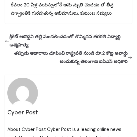
కేవలం 20 ఏళ్ల వయస్సులోనే ఆమె మృతి చెందడం తో తీవ్ర
దిగ్భ్రాంతికి గురవుతున్న అభిమానులు, కుటుంబ సభ్యులు.
క్రికెట్ ఆడొద్దని తల్లి మందలించడంతో తొమ్మిదవ తరగతి విద్యార్ధి
ఆత్మహత్య
తప్పుడు ఆధారాలు చూపించి రాష్ట్రపతి నుండి రూ.2 కోట్ల అవార్డు
అందుకున్న తెలంగాణ ఐఏఎస్ అధికారి
Cyber Post
About Cyber Post Cyber Post is a leading online news