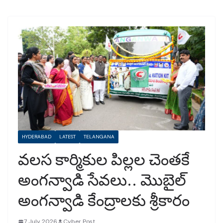
HYDERABAD
LATEST
TELANGANA
వలస కార్మికుల పిల్లల చెంతకే
అంగన్వాడి సేవలు.. మొబైల్
అంగన్వాడి కేంద్రాలకు శ్రీకారం
7 July 2026
Cyber Post