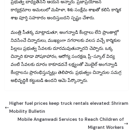
ప్రభుత్వ బాధ్యతేనని ఆయన అన్నారు. ప్రజాప్రయోజన
కార్యక్రమాల అమలులో మహిళా, శిశు సంక్షేమ శాఖతో కలిసి కార్మిక
శాఖ పూర్తి సహకారం అందిస్తుందని స్పష్టం చేశారు.
మంత్రి సీతక్క మాట్లాడుతూ, అంగన్వాడి కేంద్రాలు లేని ప్రాంతాల్లో
నివసించే చిన్నారులు, ముఖ్యంగా నగరాలకు వలస వచ్చే కార్మికుల
పిల్లలు ప్రభుత్వ సేవలకు దూరమవుతున్నారని చెప్పారు. ఒక్క
చిన్నారి కూడా పోషకాహారం, ఆరోగ్య సంరక్షణ, ప్రీ-స్కూల్ విద్య
వంటి సేవలకు దూరం కాకూడదనే లక్ష్యంతో మొబైల్ అంగన్వాడి
కేంద్రాలను ప్రారంభిస్తున్నట్లు తెలిపారు. ప్రభుత్వం చిన్నారుల సమగ్ర
అభివృద్ధికి కట్టుబడి ఉందని ఆమె పేర్కొన్నారు.
Higher fuel prices keep truck rentals elevated: Shriram
Mobility Bulletin
Mobile Anganwadi Services to Reach Children of
Migrant Workers