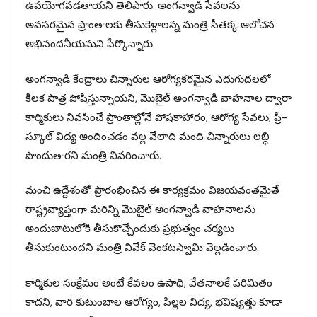
ఉపయోగపడతాయని తెలిపారు. అంగన్వాడి సేవలను
అవసరమైన ప్రాంతాలకు తీసుకెళ్లాలన్న మంత్రి సీతక్క ఆలోచన
అభినందనీయమని పేర్కొన్నారు.
అంగన్వాడి కేంద్రాలు చిన్నారుల ఆరోగ్యకరమైన ఎదుగుదలలో
కీలక పాత్ర పోషిస్తున్నాయని, మొబైల్ అంగన్వాడి వాహనాల ద్వారా
కార్మికులు నివసించే ప్రాంతాల్లోనే పోషకాహారం, ఆరోగ్య సేవలు, ప్రీ-
స్కూల్ విద్య అందించడం వల్ల వేలాది మంది చిన్నారులు లబ్ధి
పొందుతారని మంత్రి వివరించారు.
మంచి ఉద్దేశంతో ప్రారంభించిన ఈ కార్యక్రమం విజయవంతమైతే
రాష్ట్రవ్యాప్తంగా మరిన్ని మొబైల్ అంగన్వాడి వాహనాలను
అందుబాటులోకి తీసుకొచ్చేందుకు ప్రభుత్వం చర్యలు
తీసుకుంటుందని మంత్రి వివేక్ వెంకటస్వామి వెల్లడించారు.
కార్మికుల సంక్షేమం అంటే కేవలం ఉపాధి, వేతనాలకే పరిమితం
కాదని, వారి కుటుంబాల ఆరోగ్యం, పిల్లల విద్య, భవిష్యత్తు కూడా