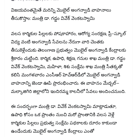
విజయవంతమైతే మరిన్ని మొబైల్ అంగన్వాడి వాహనాలు
తీసుకొస్తాం: మంత్రి డా. గడ్డం వివేక్ వెంకటస్వామి
వలస కార్మికుల పిల్లలకు పోషకాహారం, ఆరోగ్య సంరక్షణ, ప్రీ-స్కూల్
విద్య వంటి అంగన్వాడి సేవలను నేరుగా వారి చెంతకు
తీసుకెళ్లేందుకు తెలంగాణ ప్రభుత్వం మొబైల్ అంగన్వాడి కేంద్రాలకు
శ్రీకారం చుట్టింది. కార్మిక, ఉపాధి, శిక్షణ, గనుల శాఖ మంత్రి డా. గడ్డం
వివేక్ వెంకటస్వామి, మహిళా, శిశు సంక్షేమ శాఖ మంత్రి సీతక్కతో
కలిసి మంగళవారం ఎంసీఆర్ హెచ్‌ఆర్‌డీలో మొబైల్ అంగన్వాడి
వాహనాన్ని జెండా ఊపి ప్రారంభించారు. ఈ వాహనం మేడ్చల్–
మల్కాజిగిరి జిల్లాలోని ఇందిరమ్మ కాలనీలో సేవలు అందించనుంది.
ఈ సందర్భంగా మంత్రి డా. వివేక్ వెంకటస్వామి మాట్లాడుతూ,
ఉపాధి కోసం ఒక ప్రాంతం నుంచి మరో ప్రాంతానికి వలస వెళ్లే
కార్మికుల పిల్లలు ప్రభుత్వ సంక్షేమ పథకాలకు దూరం కాకుండా
ఉండేందుకు మొబైల్ అంగన్వాడి కేంద్రాలు ఎంతో