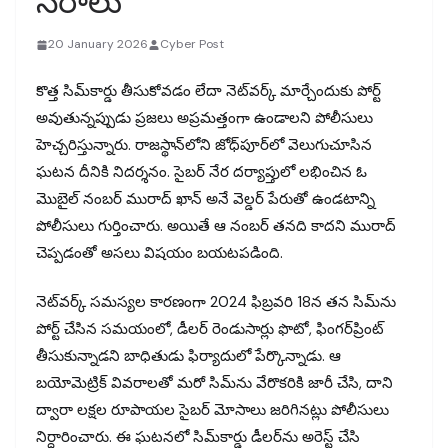
నేరాలు
20 January 2026
Cyber Post
కొత్త సిమ్‌కార్డు తీసుకోవడం లేదా నెట్‌వర్క్‌ మార్చేందుకు పోర్ట్‌
అవుతున్నప్పుడు ప్రజలు అప్రమత్తంగా ఉండాలని పోలీసులు
హెచ్చరిస్తున్నారు. రాజస్థాన్‌లోని జోధ్‌పూర్‌లో వెలుగుచూసిన
ఘటన దీనికి నిదర్శనం. సైబర్‌ నేర దర్యాప్తులో లభించిన ఓ
మొబైల్‌ నంబర్‌ మురాద్‌ ఖాన్‌ అనే వెల్డర్‌ పేరుతో ఉండటాన్ని
పోలీసులు గుర్తించారు. అయితే ఆ నంబర్‌ తనది కాదని మురాద్‌
చెప్పడంతో అసలు విషయం బయటపడింది.
నెట్‌వర్క్‌ సమస్యల కారణంగా 2024 ఫిబ్రవరి 18న తన సిమ్‌ను
పోర్ట్‌ చేసిన సమయంలో, డీలర్‌ రెండుసార్లు ఫొటో, ఫింగర్‌ప్రింట్‌
తీసుకున్నాడని బాధితుడు ఫిర్యాదులో పేర్కొన్నాడు. ఆ
బయోమెట్రిక్‌ వివరాలతో మరో సిమ్‌ను వేరొకరికి జారీ చేసి, దాని
ద్వారా లక్షల రూపాయల సైబర్‌ మోసాలు జరిగినట్లు పోలీసులు
నిర్ధారించారు. ఈ ఘటనలో సిమ్‌కార్డు డీలర్‌ను అరెస్ట్ చేసి