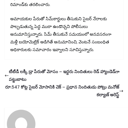
రిమాండ్‌కు తరలించారు.
అమాయకుల పేరుతో సిమ్‌కార్డులు తీసుకుని సైబర్‌ నేరాలకు
పాల్పడుతున్న పెద్ద ముఠా ఉండొచ్చని పోలీసులు
అనుమానిస్తున్నారు. సిమ్‌ తీసుకునే సమయంలో అనవసరంగా
మళ్లీ బయోమెట్రిక్‌ అడిగితే అనుమానించి, వెంటనే సంబంధిత
అధికారులకు సమాచారం ఇవ్వాలని సూచిస్తున్నారు.
టీటీడీ లక్కీ డ్రా పేరుతో మోసం – ఇద్దరు నిందితులు రెడ్ హ్యాండెడ్‌గా
పట్టుబాటు
రూ.547 కోట్ల సైబర్‌ మోసానికి చెక్‌ – ప్రధాన నిందితుడు పోట్రు మనోజ్‌
కల్యాణ్‌ అరెస్ట్