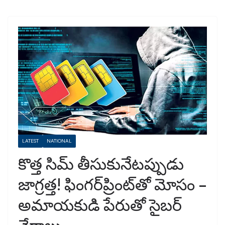
LATEST
NATIONAL
కొత్త సిమ్‌ తీసుకునేటప్పుడు
జాగ్రత్త! ఫింగర్‌ప్రింట్‌తో మోసం –
అమాయకుడి పేరుతో సైబర్‌