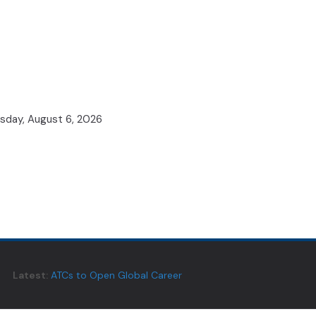
sday, August 6, 2026
Latest:
ATCs to Open Global Career
Opportunities for Telangana Youth:
Minister Vivek