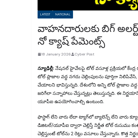
LATEST
NATIONAL
వాహనదారులకు బిగ్ అలర్ట్: ఏ
నో క్యాష్ పేమెంట్స్
18 January 2026
Cyber Post
న్యూఢిల్లీ:
నేషనల్ హైవేలపై టోల్ వసూళ్ల ప్రక్రియలో కేంద్ర
టోల్ ప్లాజాల వద్ద నగదు చెల్లింపులను పూర్తిగా నిలిపివ
చేయాలని భావిస్తున్నది. దేశంలోని అన్ని టోల్ ప్లాజాల వద్ద 
జరిగేలా సన్నాహాలు చేస్తున్నట్లు తెలుస్తున్నది. ఈ నిర్ణయాన
యూపీఐ ఉపయోగించాల్సి ఉంటుంది.
ఫాస్టాగ్ లేని వారు లేదా ట్యాగ్‌‌లో బ్యాలెన్స్ లేని వారు 
డిజిటల్/యూపీఐ ద్వారా చెల్లిస్తే నిర్ణీత టోల్ రుసుము 
చెల్లిస్తుంటే టోల్​ను 2 రెట్లు వసూలు చేస్తున్నారు. కొత్త