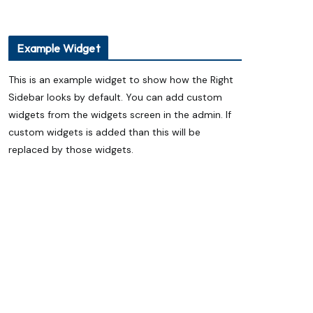
ప్యాకెట్ వంట నూనెనా..? సహజ గానుగ
నూనెనా..? ఆరోగ్యానికి ఏది మంచిది?
ఏదులాబాద్ లో ఆగస్టు 13 నుంచి శ్రీ గోదా సమేత
మన్నారూ రంగనాయక స్వామి బ్రహ్మోత్సవాలు
Example Widget
Eureka Forbes Unveils ‘Ghar Ka New
Favourite’ Campaign with Shraddha
This is an example widget to show how the Right
Kapoor
Sidebar looks by default. You can add custom
Technocraft Ventures IPO Opens on
August 7; Price Band Fixed at ₹200–212
widgets from the widgets screen in the admin. If
custom widgets is added than this will be
replaced by those widgets.