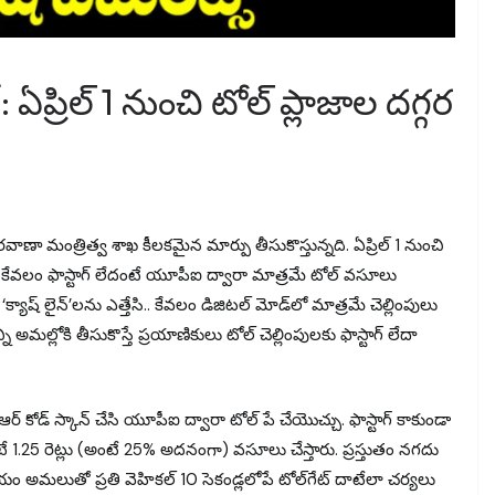
ప్రిల్ 1 నుంచి టోల్ ప్లాజాల దగ్గర
 రవాణా మంత్రిత్వ శాఖ కీలకమైన మార్పు తీసుకొస్తున్నది. ఏప్రిల్ 1 నుంచి
ేసి, కేవలం ఫాస్టాగ్ లేదంటే యూపీఐ ద్వారా మాత్రమే టోల్ వసూలు
‘క్యాష్ లైన్​’లను ఎత్తేసి.. కేవలం డిజిటల్ మోడ్‎లో మాత్రమే చెల్లింపులు
్ని అమల్లోకి తీసుకొస్తే ప్రయాణికులు టోల్ చెల్లింపులకు ఫాస్టాగ్ లేదా
క్యూఆర్ కోడ్ స్కాన్ చేసి యూపీఐ ద్వారా టోల్ పే చేయొచ్చు. ఫాస్టాగ్ కాకుండా
కంటే 1.25 రెట్లు (అంటే 25% అదనంగా) వసూలు చేస్తారు. ప్రస్తుతం నగదు
 నిర్ణయం అమలుతో ప్రతి వెహికల్ 10 సెకండ్లలోపే టోల్​గేట్ దాటేలా చర్యలు