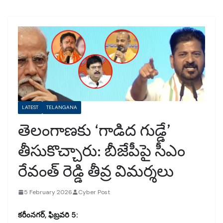
LATEST
TELANGANA
తెలంగాణకు ‘గాడిద గుడ్డే’
తీసుకొచ్చారు: బీజేపీపై సీఎం
రేవంత్ రెడ్డి తీవ్ర విమర్శలు
5 February 2026
Cyber Post
కరీంనగర్, ఫిబ్రవరి 5: