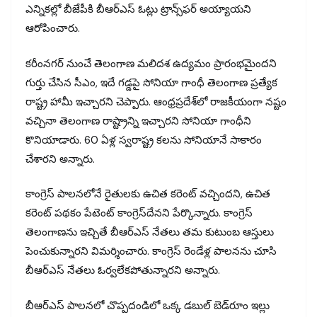
ఎన్నికల్లో బీజేపీకి బీఆర్‌ఎస్ ఓట్లు ట్రాన్స్‌ఫర్ అయ్యాయని
ఆరోపించారు.
కరీంనగర్ నుంచే తెలంగాణ మలిదశ ఉద్యమం ప్రారంభమైందని
గుర్తు చేసిన సీఎం, ఇదే గడ్డపై సోనియా గాంధీ తెలంగాణ ప్రత్యేక
రాష్ట్ర హామీ ఇచ్చారని చెప్పారు. ఆంధ్రప్రదేశ్‌లో రాజకీయంగా నష్టం
వచ్చినా తెలంగాణ రాష్ట్రాన్ని ఇచ్చారని సోనియా గాంధీని
కొనియాడారు. 60 ఏళ్ల స్వరాష్ట్ర కలను సోనియానే సాకారం
చేశారని అన్నారు.
కాంగ్రెస్ పాలనలోనే రైతులకు ఉచిత కరెంట్ వచ్చిందని, ఉచిత
కరెంట్ పథకం పేటెంట్ కాంగ్రెస్‌దేనని పేర్కొన్నారు. కాంగ్రెస్
తెలంగాణను ఇచ్చితే బీఆర్‌ఎస్ నేతలు తమ కుటుంబ ఆస్తులు
పెంచుకున్నారని విమర్శించారు. కాంగ్రెస్ రెండేళ్ల పాలనను చూసి
బీఆర్‌ఎస్ నేతలు ఓర్వలేకపోతున్నారని అన్నారు.
బీఆర్‌ఎస్ పాలనలో చొప్పదండిలో ఒక్క డబుల్ బెడ్‌రూం ఇల్లు