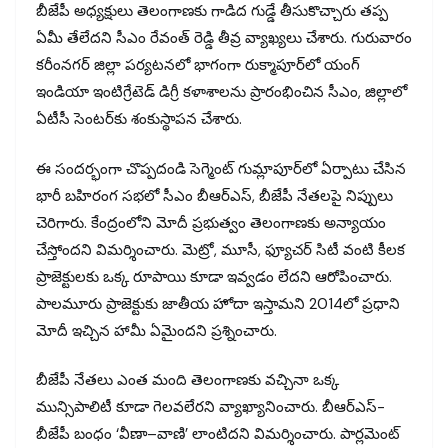
బీజేపీ అధ్యక్షులు తెలంగాణకు గాడిద గుడ్డే తీసుకొచ్చారు తప్ప
ఏమీ తేలేదని సీఎం రేవంత్ రెడ్డి తీవ్ర వ్యాఖ్యలు చేశారు. గురువారం
కరీంనగర్ జిల్లా పర్యటనలో భాగంగా రుక్మాపూర్‌లో యంగ్
ఇండియా ఇంటిగ్రేటెడ్ డిగ్రీ కళాశాలను ప్రారంభించిన సీఎం, జిల్లాలో
ఏటీసీ సెంటర్‌కు శంకుస్థాపన చేశారు.
ఈ సందర్భంగా చొప్పదండి సెగ్మెంట్ గుమ్లాపూర్‌లో ఏర్పాటు చేసిన
భారీ బహిరంగ సభలో సీఎం బీఆర్‌ఎస్, బీజేపీ నేతలపై నిప్పులు
చెరిగారు. కేంద్రంలోని మోదీ ప్రభుత్వం తెలంగాణకు అన్యాయం
చేస్తోందని విమర్శించారు. మెట్రో, మూసీ, ఫ్యూచర్ సిటీ వంటి కీలక
ప్రాజెక్టులకు ఒక్క రూపాయి కూడా ఇవ్వడం లేదని ఆరోపించారు.
పాలమూరు ప్రాజెక్టుకు జాతీయ హోదా ఇస్తామని 2014లో ప్రధాని
మోదీ ఇచ్చిన హామీ ఏమైందని ప్రశ్నించారు.
బీజేపీ నేతలు ఎంత మంది తెలంగాణకు వచ్చినా ఒక్క
మున్సిపాలిటీ కూడా గెలవలేరని వ్యాఖ్యానించారు. బీఆర్‌ఎస్-
బీజేపీ బంధం ‘వీణా–వాణి’ లాంటిదని విమర్శించారు. పార్లమెంట్