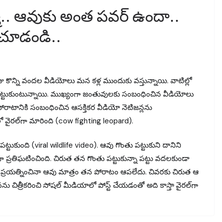
ో.. ఆవుకు అంత పవర్ ఉందా..
 చూడండి..
 కొన్ని వందల వీడియోలు మన కళ్ల ముందుకు వస్తున్నాయి. వాటిల్లో
ీ ఆకట్టుకుంటున్నాయి. ముఖ్యంగా జంతువులకు సంబంధించిన వీడియోలు
పోరాటానికి సంబంధించిన ఆసక్తికర వీడియో నెటిజన్లను
లో వైరల్‌గా మారింది (cow fighting leopard).
్టుకుంది (viral wildlife video). ఆవు గొంతు పట్టుకుని దానిని
గా ప్రతిఘటించింది. చిరుత తన గొంతు పట్టుకున్నా పట్టు వదలకుండా
 ప్రయత్నించినా ఆవు మాత్రం తన పోరాటం ఆపలేదు. చివరకు చిరుత ఆ
చిత్రీకరించి సోషల్ మీడియాలో పోస్ట్ చేయడంతో అది కాస్తా వైరల్‌గా