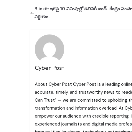
Blinkit: ఇకపై 10 నిమిషాల్లో డెలివరీ బంద్.. కేంద్రం సం
నిర్ణయం..
Cyber Post
About Cyber Post Cyber Post is a leading onlin
accurate, timely, and trustworthy news to read
Can Trust” — we are committed to upholding the 
transformation and information overload. At Cybe
empower our audience with credible reporting, i
experienced journalists and digital media profe
from politics, business, technology, entertainme