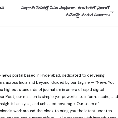
చలన
సంక్రాంతి వేడుకల్లో సీఎం చంద్రబాబు.. సొంతూరిలో ప్రజలతో
మమేకమై పండుగ సంబరాలు
e news portal based in Hyderabad, dedicated to delivering
ers across India and beyond. Guided by our tagline — “News You
highest standards of journalism in an era of rapid digital
r Post, our mission is simple yet powerful: to inform, inspire, and
nsightful analysis, and unbiased coverage. Our team of
ssionals work around the clock to bring you the latest updates
nt, sports, and current affairs — all presented with integrity and