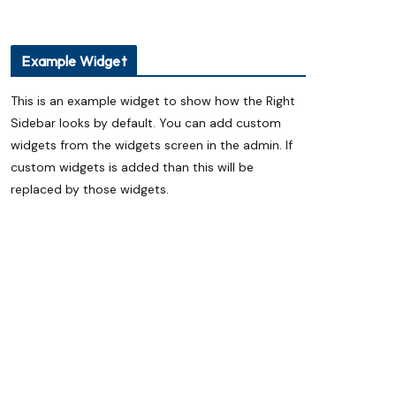
Telangana’s Daughter Keerthi Jalli IAS
Selected for Prestigious Humphrey
Fellowship at MIT, USA
అమెరికాలోని ప్రతిష్ఠాత్మక ఎంఐటీలో హంఫ్రీ
Example Widget
ఫెలోషిప్‌కు తెలంగాణ బిడ్డ IAS కీర్తి జల్లి ఎంపిక
ప్యాకెట్ వంట నూనెనా..? సహజ గానుగ
This is an example widget to show how the Right
నూనెనా..? ఆరోగ్యానికి ఏది మంచిది?
Sidebar looks by default. You can add custom
ఏదులాబాద్ లో ఆగస్టు 13 నుంచి శ్రీ గోదా సమేత
మన్నారూ రంగనాయక స్వామి బ్రహ్మోత్సవాలు
widgets from the widgets screen in the admin. If
custom widgets is added than this will be
replaced by those widgets.