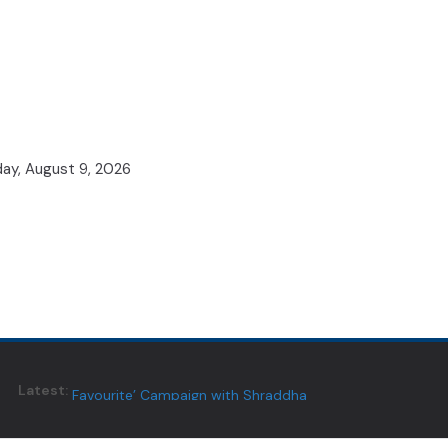
ay, August 9, 2026
Latest:
Eureka Forbes Unveils ‘Ghar Ka New
Favourite’ Campaign with Shraddha
Kapoor