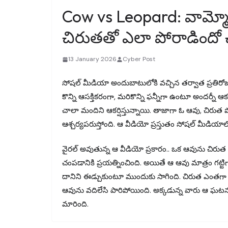
Cow vs Leopard: వామ్మ
చిరుతతో ఎలా పోరాడిందో
13 January 2026
Cyber Post
సోషల్ మీడియా అందుబాటులోకి వచ్చిన తర్వాత ప్రతిరోజు
కొన్ని ఆసక్తికరంగా, మరికొన్ని ఫన్నీగా ఉంటూ అందర్న
చాలా మందిని ఆకర్షిస్తున్నాయి. తాజాగా ఓ ఆవు, చిరుత 
ఆశ్చర్యపరుస్తోంది. ఆ వీడియో ప్రస్తుతం సోషల్ మీడియా
వైరల్ అవుతున్న ఆ వీడియో ప్రకారం.. ఒక ఆవును చిరుత పట
చంపడానికి ప్రయత్నించింది. అయితే ఆ ఆవు మాత్రం గట్టి
దానిని ఈడ్చుకుంటూ ముందుకు సాగింది. చిరుత ఎంతగా
ఆవును వదిలేసి పారిపోయింది. అక్కడున్న వారు ఆ ఘటనను 
మారింది.