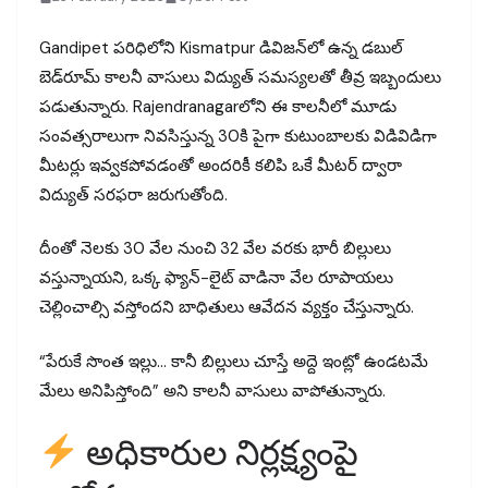
Gandipet పరిధిలోని Kismatpur డివిజన్‌లో ఉన్న డబుల్
బెడ్‌రూమ్ కాలనీ వాసులు విద్యుత్ సమస్యలతో తీవ్ర ఇబ్బందులు
పడుతున్నారు. Rajendranagarలోని ఈ కాలనీలో మూడు
సంవత్సరాలుగా నివసిస్తున్న 30కి పైగా కుటుంబాలకు విడివిడిగా
మీటర్లు ఇవ్వకపోవడంతో అందరికీ కలిపి ఒకే మీటర్ ద్వారా
విద్యుత్ సరఫరా జరుగుతోంది.
దీంతో నెలకు ₹30 వేల నుంచి ₹32 వేల వరకు భారీ బిల్లులు
వస్తున్నాయని, ఒక్క ఫ్యాన్-లైట్ వాడినా వేల రూపాయలు
చెల్లించాల్సి వస్తోందని బాధితులు ఆవేదన వ్యక్తం చేస్తున్నారు.
“పేరుకే సొంత ఇల్లు… కానీ బిల్లులు చూస్తే అద్దె ఇంట్లో ఉండటమే
మేలు అనిపిస్తోంది” అని కాలనీ వాసులు వాపోతున్నారు.
అధికారుల నిర్లక్ష్యంపై