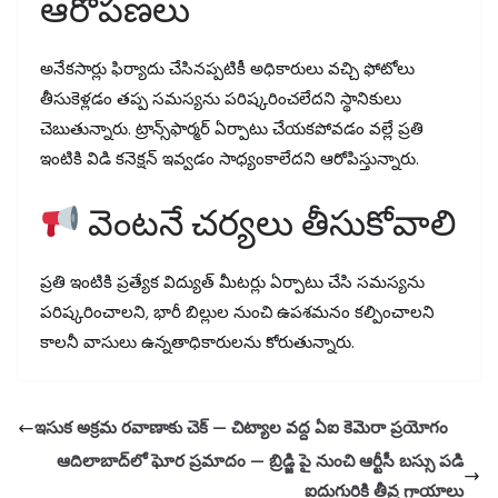
ఆరోపణలు
అనేకసార్లు ఫిర్యాదు చేసినప్పటికీ అధికారులు వచ్చి ఫోటోలు
తీసుకెళ్లడం తప్ప సమస్యను పరిష్కరించలేదని స్థానికులు
చెబుతున్నారు. ట్రాన్స్‌ఫార్మర్ ఏర్పాటు చేయకపోవడం వల్లే ప్రతి
ఇంటికి విడి కనెక్షన్ ఇవ్వడం సాధ్యంకాలేదని ఆరోపిస్తున్నారు.
వెంటనే చర్యలు తీసుకోవాలి
ప్రతి ఇంటికి ప్రత్యేక విద్యుత్ మీటర్లు ఏర్పాటు చేసి సమస్యను
పరిష్కరించాలని, భారీ బిల్లుల నుంచి ఉపశమనం కల్పించాలని
కాలనీ వాసులు ఉన్నతాధికారులను కోరుతున్నారు.
ఇసుక అక్రమ రవాణాకు చెక్ — చిట్యాల వద్ద ఏఐ కెమెరా ప్రయోగం
ఆదిలాబాద్‌లో ఘోర ప్రమాదం — బ్రిడ్జి పై నుంచి ఆర్టీసీ బస్సు పడి
ఐదుగురికి తీవ్ర గాయాలు