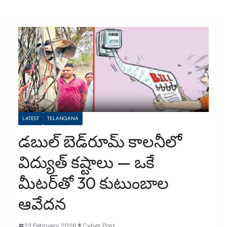
LATEST
TELANGANA
డబుల్ బెడ్‌రూమ్ కాలనీలో
విద్యుత్ కష్టాలు — ఒకే
మీటర్‌తో 30 కుటుంబాల
ఆవేదన
23 February 2026
Cyber Post