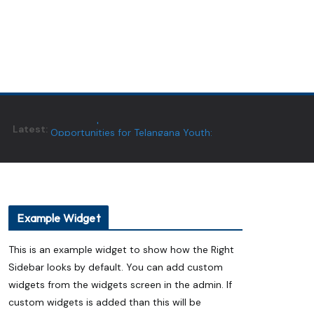
ATCs to Open Global Career
Latest:
Opportunities for Telangana Youth:
Minister Vivek
ప్యాకెట్ వంట నూనెనా..? సహజ గానుగ
నూనెనా..? ఆరోగ్యానికి ఏది మంచిది?
ఏదులాబాద్ లో ఆగస్టు 13 నుంచి శ్రీ గోదా సమేత
మన్నారూ రంగనాయక స్వామి బ్రహ్మోత్సవాలు
Example Widget
Eureka Forbes Unveils ‘Ghar Ka New
Favourite’ Campaign with Shraddha
This is an example widget to show how the Right
Kapoor
Sidebar looks by default. You can add custom
Technocraft Ventures IPO Opens on
August 7; Price Band Fixed at ₹200–212
widgets from the widgets screen in the admin. If
custom widgets is added than this will be