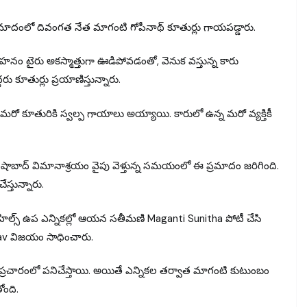
 ప్రమాదంలో దివంగత నేత మాగంటి గోపీనాథ్ కూతుర్లు గాయపడ్డారు.
ాహనం టైరు అకస్మాత్తుగా ఊడిపోవడంతో, వెనుక వస్తున్న కారు
రు కూతుర్లు ప్రయాణిస్తున్నారు.
మరో కూతురికి స్వల్ప గాయాలు అయ్యాయి. కారులో ఉన్న మరో వ్యక్తికీ
శంషాబాద్ విమానాశ్రయం వైపు వెళ్తున్న సమయంలో ఈ ప్రమాదం జరిగింది.
స్తున్నారు.
ిల్స్ ఉప ఎన్నికల్లో ఆయన సతీమణి Maganti Sunitha పోటీ చేసి
Yadav విజయం సాధించారు.
్రచారంలో పనిచేస్తాయి. అయితే ఎన్నికల తర్వాత మాగంటి కుటుంబం
ోంది.