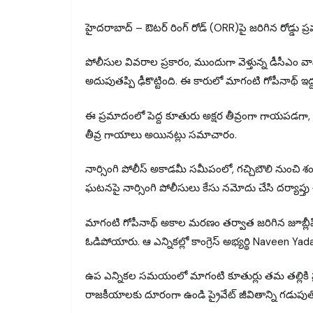
హైదరాబాద్ – ఔటర్ రింగ్ రోడ్ (ORR)పై జరిగిన రోడ్డు
పోలీసుల వివరాల ప్రకారం, ముందుగా వెళ్తున్న డీసీఎం వ
అదుపుతప్పి ఢీకొట్టింది. ఈ కారులో మాగంటి గోపీనాథ్ ఇద్ద
ఈ ప్రమాదంలో పెద్ద కూతురు అక్షర తీవ్రంగా గాయపడగా, 
తీవ్ర గాయాలు అయినట్లు సమాచారం.
నార్సింగి పోలీస్ అకాడమీ సమీపంలో, గచ్చిబౌలి నుంచి 
ఘటనపై నార్సింగి పోలీసులు కేసు నమోదు చేసి దర్యాప్తు చే
మాగంటి గోపీనాథ్ అకాల మరణం తర్వాత జరిగిన జూబ్లీహ
ఓడిపోయారు. ఆ ఎన్నికల్లో కాంగ్రెస్ అభ్యర్థి Naveen 
ఉప ఎన్నికల సమయంలో మాగంటి కూతుర్లు తమ తల్లికి ప
రాజకీయాలకు దూరంగా ఉండి ప్రైవేట్ జీవితాన్ని గడుపుత