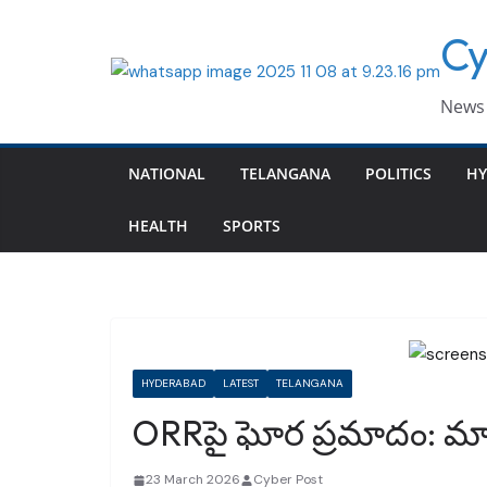
Skip
Cy
to
content
News 
NATIONAL
TELANGANA
POLITICS
HY
HEALTH
SPORTS
HYDERABAD
LATEST
TELANGANA
ORRపై ఘోర ప్రమాదం: మాగ
23 March 2026
Cyber Post