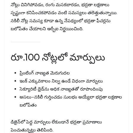
నోట్లు చినిగిపోవడం, రంగు మసకబారడం, భద్రతా లక్షణాలు
స్పష్టంగా కనిపించకపోవడం వంటి సమస్యలు తలెత్తుతున్నాయి.
నకిలీ నోట్ల సమస్య కూడా ఉన్న నేపథ్యంలో భద్రతా ఫీచర్లను
బలోపేతం చేయాలని ఆర్బీఐ నిర్ణయించింది.
రూ.100 నోట్లలో మార్పులు
ప్రింటింగ్‌ నాణ్యత మెరుగుదల
ఇంక్‌ ఎక్కువకాలం నిల్వ ఉండే విధంగా మార్పులు
సెక్యూరిటీ థ్రెడ్‌ను అధిక నాణ్యతతో రూపొందింపు
అసలు–నకిలీ గుర్తించడం సులభం అయ్యేలా భద్రతా లక్షణాల
బలోపేతం
డిజైన్‌లో పెద్ద మార్పులు లేకుండానే భద్రతా ప్రమాణాలు
పెంచుతున్నట్లు తెలిపింది.