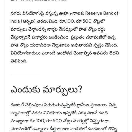
నగదు వినియోగంపై వస్తున్న ఊహాగానాలకు Reserve Bank of
India (ఆర్బీఐ) తెరదించింది. రూ.100, రూ.500 నోట్లలో
మార్పులు చేస్తోందన్న వార్తల నేపథ్యంలో పాత నోట్లు రద్దు
చేస్తున్నారనే పుకార్లను ఖండించింది. ప్రస్తుతం చలామణిలో ఉన్న
పాత నోట్లు యథావిధిగా చెల్లుబాటు అవుతాయని స్పష్టం చేసింది.
వినియోగదారులు ఎలాంటి ఆందోళన చెందాల్సిన అవసరం లేదని
తెలిపింది.
ఎందుకు మార్పులు?
డిజిటల్‌ చెల్లింపులు పెరుగుతున్నప్పటికీ గ్రామీణ ప్రాంతాలు, చిన్న
వ్యాపారాల్లో నగదు వినియోగం ఇప్పటికీ ఎక్కువగానే ఉంది.
ముఖ్యంగా రూ.100, రూ.500 నోట్లు మార్కెట్లో విస్తృతంగా
చలామణిలో ఉన్నాయి. దీర్ఘకాలంగా వాడుకలో ఉండటంతో కొన్ని