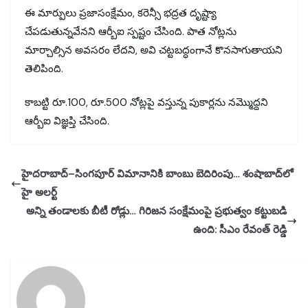
ఈ మార్పులు ప్రజాసంక్షేమం, కరెన్సీ భద్రత దృష్ట్యా
చేపడుతున్నవేనని ఆర్బీఐ స్పష్టం చేసింది. పాత నోట్లను
మార్చాల్సిన అవసరం లేదని, అవి చట్టబద్ధంగానే కొనసాగుతాయని
తెలిపింది.
కాబట్టి రూ.100, రూ.500 నోట్లపై వస్తున్న పుకార్లను నమ్మొద్దని
ఆర్బీఐ విజ్ఞప్తి చేసింది.
హైదరాబాద్–సింగపూర్ విమానానికి బాంబు బెదిరింపు… శంషాబాద్‌లో
హై అలర్ట్
అన్ని తండాలకు బీటీ రోడ్లు… గిరిజన సంక్షేమంపై ప్రభుత్వం కట్టుబడి
ఉంది: సీఎం రేవంత్ రెడ్డి