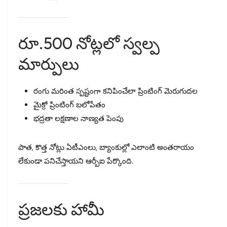
రూ.500 నోట్లలో స్వల్ప
మార్పులు
రంగు మరింత స్పష్టంగా కనిపించేలా ప్రింటింగ్‌ మెరుగుదల
మైక్రో ప్రింటింగ్‌ బలోపేతం
భద్రతా లక్షణాల నాణ్యత పెంపు
పాత, కొత్త నోట్లు ఏటీఎంలు, బ్యాంకుల్లో ఎలాంటి అంతరాయం
లేకుండా పనిచేస్తాయని ఆర్బీఐ పేర్కొంది.
ప్రజలకు హామీ