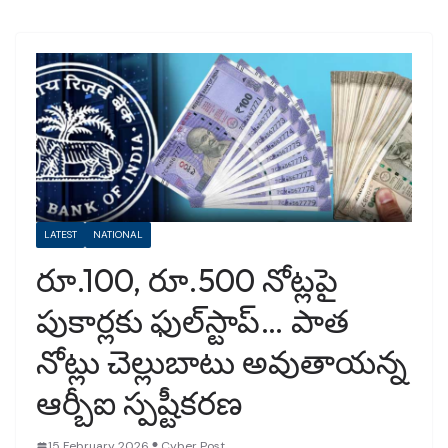
LATEST
NATIONAL
రూ.100, రూ.500 నోట్లపై
పుకార్లకు ఫుల్‌స్టాప్… పాత
నోట్లు చెల్లుబాటు అవుతాయన్న
ఆర్బీఐ స్పష్టీకరణ
15 February 2026
Cyber Post