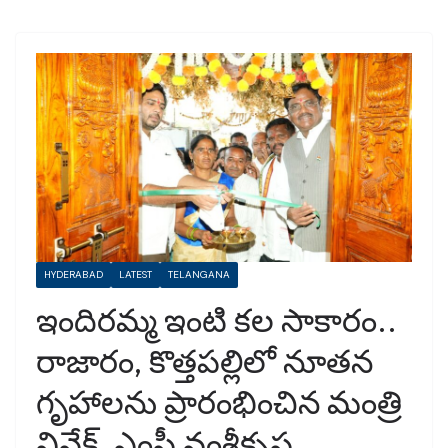
HYDERABAD
LATEST
TELANGANA
ఇందిరమ్మ ఇంటి కల సాకారం..
రాజారం, కొత్తపల్లిలో నూతన
గృహాలను ప్రారంభించిన మంత్రి
వివేక్, ఎంపీ వంశీకృష్ణ