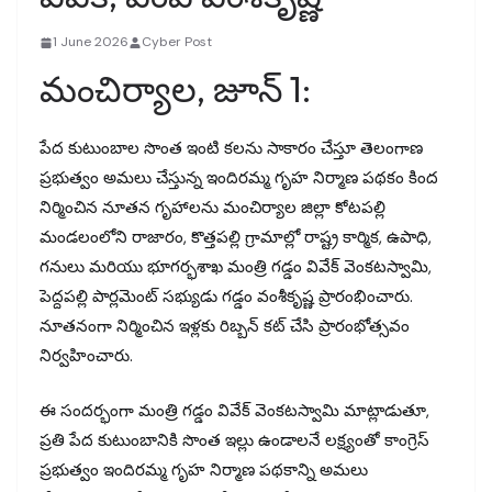
1 June 2026
Cyber Post
మంచిర్యాల, జూన్ 1:
పేద కుటుంబాల సొంత ఇంటి కలను సాకారం చేస్తూ తెలంగాణ
ప్రభుత్వం అమలు చేస్తున్న ఇందిరమ్మ గృహ నిర్మాణ పథకం కింద
నిర్మించిన నూతన గృహాలను మంచిర్యాల జిల్లా కోటపల్లి
మండలంలోని రాజారం, కొత్తపల్లి గ్రామాల్లో రాష్ట్ర కార్మిక, ఉపాధి,
గనులు మరియు భూగర్భశాఖ మంత్రి గడ్డం వివేక్ వెంకటస్వామి,
పెద్దపల్లి పార్లమెంట్ సభ్యుడు గడ్డం వంశీకృష్ణ ప్రారంభించారు.
నూతనంగా నిర్మించిన ఇళ్లకు రిబ్బన్ కట్ చేసి ప్రారంభోత్సవం
నిర్వహించారు.
ఈ సందర్భంగా మంత్రి గడ్డం వివేక్ వెంకటస్వామి మాట్లాడుతూ,
ప్రతి పేద కుటుంబానికి సొంత ఇల్లు ఉండాలనే లక్ష్యంతో కాంగ్రెస్
ప్రభుత్వం ఇందిరమ్మ గృహ నిర్మాణ పథకాన్ని అమలు