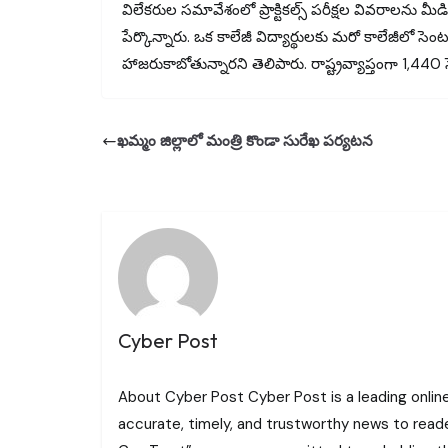
విలేకరుల సమావేశంలో ప్రాక్టికల్స్‌ పరీక్షల వివరాలను మీడి
పేర్కొన్నారు. ఒక కాలేజీ విద్యార్థులకు మరో కాలేజీలో సెంట
హాజరుకాబోతున్నారని తెలిపారు. రాష్ట్రవ్యాప్తంగా 1,440 స
ఖమ్మం జిల్లాలో మంత్రి కొండా సురేఖ పర్యటన
Cyber Post
About Cyber Post Cyber Post is a leading onlin
accurate, timely, and trustworthy news to read