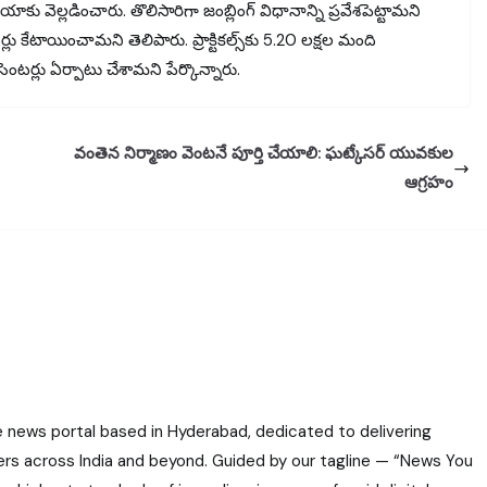
యాకు వెల్లడించారు. తొలిసారిగా జంబ్లింగ్‌ విధానాన్ని ప్రవేశపెట్టామని
ర్లు కేటాయించామని తెలిపారు. ప్రాక్టికల్స్‌కు 5.20 లక్షల మంది
ెంటర్లు ఏర్పాటు చేశామని పేర్కొన్నారు.
వంతెన నిర్మాణం వెంటనే పూర్తి చేయాలి: ఘట్కేసర్ యువకుల
ఆగ్రహం
e news portal based in Hyderabad, dedicated to delivering
ers across India and beyond. Guided by our tagline — “News You