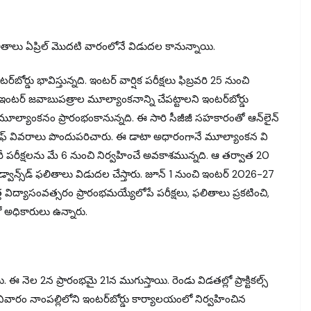
ఫలితాలు ఏప్రిల్‌ మొదటి వారంలోనే విడుదల కానున్నాయి.
బోర్డు భావిస్తున్నది. ఇంటర్‌ వార్షిక పరీక్షలు ఫిబ్రవరి 25 నుంచి
ే ఇంటర్‌ జవాబుపత్రాల మూల్యాంకనాన్ని చేపట్టాలని ఇంటర్‌బోర్డు
చే మూల్యాంకనం ప్రారంభంకానున్నది. ఈ సారి సీజీజీ సహకారంతో ఆన్‌లైన్‌
ంది స్టాఫ్‌ వివరాలు పొందుపరిచారు. ఈ డాటా అధారంగానే మూల్యాంకన వి
ంటరీ పరీక్షలను మే 6 నుంచి నిర్వహించే అవకాశమున్నది. ఆ తర్వాత 20
ాన్స్‌డ్‌ ఫలితాలు విడుదల చేస్తారు. జూన్‌ 1 నుంచి ఇంటర్‌ 2026-27
త విద్యాసంవత్సరం ప్రారంభమయ్యేలోపే పరీక్షలు, ఫలితాలు ప్రకటించి,
ో అధికారులు ఉన్నారు.
యి. ఈ నెల 2న ప్రారంభమై 21న ముగుస్తాయి. రెండు విడతల్లో ప్రాక్టికల్స్‌
య శనివారం నాంపల్లిలోని ఇంటర్‌బోర్డు కార్యాలయంలో నిర్వహించిన