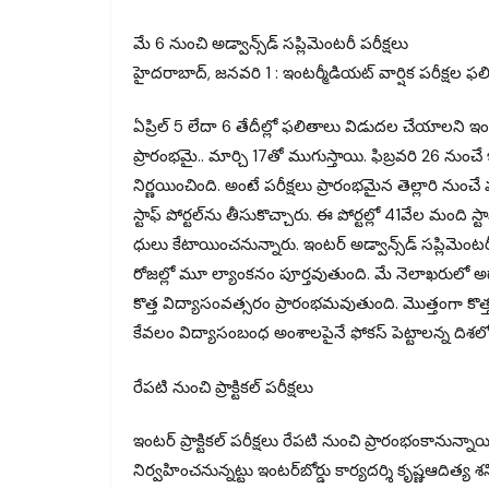
మే 6 నుంచి అడ్వాన్స్‌డ్‌ సప్లిమెంటరీ పరీక్షలు
హైదరాబాద్‌, జనవరి 1 : ఇంటర్మీడియట్‌ వార్షిక పరీక్షల 
ఏప్రిల్‌ 5 లేదా 6 తేదీల్లో ఫలితాలు విడుదల చేయాలని ఇంటర్‌
ప్రారంభమై.. మార్చి 17తో ముగుస్తాయి. ఫిబ్రవరి 26 నుంచ
నిర్ణయించింది. అంటే పరీక్షలు ప్రారంభమైన తెల్లారి నుం
స్టాఫ్‌ పోర్టల్‌ను తీసుకొచ్చారు. ఈ పోర్టల్లో 41వేల మ
ధులు కేటాయించనున్నారు. ఇంటర్‌ అడ్వాన్స్‌డ్‌ సప్లిమె
రోజల్లో మూ ల్యాంకనం పూర్తవుతుంది. మే నెలాఖరులో అడ్వ
కొత్త విద్యాసంవత్సరం ప్రారంభమవుతుంది. మొత్తంగా కొత్
కేవలం విద్యాసంబంధ అంశాలపైనే ఫోకస్‌ పెట్టాలన్న దిశల
రేపటి నుంచి ప్రాక్టికల్‌ పరీక్షలు
ఇంటర్‌ ప్రాక్టికల్‌ పరీక్షలు రేపటి నుంచి ప్రారంభంకానున్నా
నిర్వహించనున్నట్టు ఇంటర్‌బోర్డు కార్యదర్శి కృష్ణఆదిత్