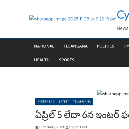
Skip
Cy
to
content
News 
NATIONAL
TELANGANA
POLITICS
HY
HEALTH
SPORTS
HYDERABAD
LATEST
TELANGANA
ఏప్రిల్‌ 5 లేదా 6న ఇంటర్‌
1 February 2026
Cyber Post