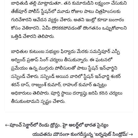
బాధితుడి తల్లి మాట్లాడుతూ.. తన కుమారుడిని లక్ష్యంగా చేసుకుని
తేజ్‌పూర్ పోలీస్ స్టేషన్‌లో మూడు రోజుల పాటు చిత్రహింసలకు
గురిచేశారని ఆవేదన వ్యక్తం చేశారు. అతని ఇంట్లో కూడా బంగారం
కోసం వెతికారని.. ఏమీ దొరకకపోవడంతో దొంగతనం ఒప్పుకోవాలని
ఒత్తిడి చేశారని తెలిపారు.
బాధితుల కుటుంబ సభ్యుల ఫిర్యాదు మేరకు సమస్తిపూర్ ఎస్పీ
అర్వింద్ ప్రతాప్ సింగ్ చర్యలు తీసుకున్నారు. ఈ ఘటనలో
ప్రమేయం ఉన్న ముగ్గురు పోలీసులతో పాటు స్టేషన్ ఇన్‌ఛార్జిని
సస్పెండ్ చేశారు. సస్పెండ్ అయిన వారిలో స్టేషన్ ఇన్‌ఛార్జి శంకర్
శరన్ దాస్, రాజ్వంశ్ కుమార్, రాహుల్ కుమార్ ఉన్నట్లు
అధికారులు తెలిపారు. పూర్తి స్థాయి దర్యాప్తు జరిపి కఠిన చర్యలు
తీసుకుంటామని స్పష్టం చేశారు.
పూంచ్ సెక్టార్‌లో రెండు డ్రోన్లు.. హై అలర్ట్‌లో భారత సైన్యం
యువతను మౌనంగా కుంగదీస్తున్న ‘బర్నవుట్‌ సిండ్రోమ్‌’