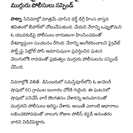
ముగ్గురు పోలీసులు సస్పెండ్
పాట్నా:
సినిమాల్లో మాత్రమే చూసిన థర్డ్ డిగ్రీ హింస వాస్తవ
జీవితంలో బీహార్‌లో చోటుచేసుకుంది. చేయని నేరాన్ని ఒప్పుకోమని
ఓ యువకుడిపై పోలీసులు దారుణంగా హింసించడంతో
దేశవ్యాప్తంగా సంచలనం రేగింది. నేరాన్ని అంగీకరించాలని ప్రైవేట్
పార్ట్స్‌పై పెట్రోల్ పోసి అమానుషంగా ప్రవర్తించిన ఘటన
వెలుగులోకి రావడంతో ప్రభుత్వం ముగ్గురు పోలీసులను సస్పెండ్
చేసింది.
వివరాల్లోకి వెళితే.. డిసెంబరులో సమస్తిపూర్‌లోని ఓ జువెలరీ
షాపులో 60 గ్రాముల బంగారం చోరీకి గురైంది. ఈ ఘటనలో
షాపులో పనిచేసే వారే దొంగతనం చేశారన్న అనుమానంతో
ముగ్గురిని పోలీసులు అరెస్టు చేశారు. అయితే ఎలాంటి ఆధారాలు
లభించకపోవడంతో నాలుగు రోజుల పోలీస్ కస్టడీ అనంతరం
వారిని విడిచిపెట్టారు.