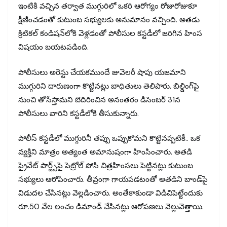
ఇంటికి వచ్చిన తర్వాత ముగ్గురిలో ఒకరి ఆరోగ్యం రోజురోజుకూ
క్షీణించడంతో కుటుంబ సభ్యులకు అనుమానం వచ్చింది. అతడు
క్రిటికల్ కండిషన్‌లోకి వెళ్లడంతో పోలీసుల కస్టడీలో జరిగిన హింస
విషయం బయటపడింది.
పోలీసులు అరెస్టు చేయకముందే జువెలరీ షాపు యజమాని
ముగ్గురిని దారుణంగా కొట్టినట్లు బాధితులు తెలిపారు. బిల్డింగ్‌పై
నుంచి తోసేస్తామని బెదిరించిన అనంతరం డిసెంబర్ 31న
పోలీసులు వారిని కస్టడీలోకి తీసుకున్నారు.
పోలీస్ కస్టడీలో ముగ్గురినీ తప్పు ఒప్పుకోమని కొట్టినప్పటికీ.. ఒక
వ్యక్తిని మాత్రం అత్యంత అమానుషంగా హింసించారు. అతడి
ప్రైవేట్ పార్ట్స్‌పై పెట్రోల్ పోసి చిత్రహింసలు పెట్టినట్లు కుటుంబ
సభ్యులు ఆరోపించారు. తీవ్రంగా గాయపడటంతో అతడిని బాండ్‌పై
విడుదల చేసినట్లు వెల్లడించారు. అంతేకాకుండా విడిచిపెట్టేందుకు
రూ.50 వేల లంచం డిమాండ్ చేసినట్లు ఆరోపణలు వెల్లువెత్తాయి.