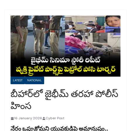
LATEST
NATIONAL
బీహార్‌లో జైభీమ్ తరహా పోలీస్
హింస
16 January 2026
Cyber Post
నేరం ఒప్పుకోమని యువకుడిపై అమానుషం..