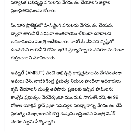
పర్యాటక అభివృద్ధి పనులను వేగవంతం చేయాలని జిల్లాల
ప్రజాప్రతినిధులను కోరారు.
సింగూర్ ప్రాజెక్టులో డీ-సిల్టింగ్ పనులను వేగవంతం చేయడం
ద్వారా తాగునీటి సరఫరా అంతరాయం లేకుండా చూడాలని
అధికారులను మంత్రి ఆదేశించారు. రాబోయే వేసవిని దృష్టిలో
ఉంచుకుని తాగునీటి కోసం ఇతర ప్రత్యామ్నాయ వనరులను కూడా
గుర్తించాలని సూచించారు.
అమృత్ (AMRUT) వంటి అభివృద్ధి కార్యక్రమాలను వేగవంతంగా
అమలు చేసి, వాటికి కేంద్ర ప్రభుత్వ నిధులు పొందేలా అధికారులు
కృషి చేయాలని మంత్రి తెలిపారు. ప్రజలకు ఇచ్చిన హామీలను
కాంగ్రెస్ ప్రభుత్వం నెరవేర్చుతూ ముందుకు సాగుతోందని, ఈ 99
రోజుల యాక్షన్ ప్లాన్ ప్రజా సమస్యల పరిష్కారాన్ని వేగవంతం చేసి
ప్రభుత్వ యంత్రాంగానికి కొత్త ఊపును ఇస్తుందని మంత్రి వివేక్
వెంకటస్వామి పేర్కొన్నారు.