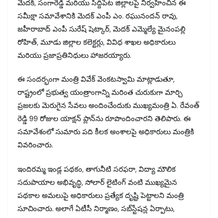
మెదక్, సంగారెడ్డి మరియు సిద్దిపేట జిల్లాలపై నిర్వహించిన ఈ
సమీక్షా సమావేశానికి మెదక్ ఎంపీ ఎం. రఘునందన్ రావు,
జహీరాబాద్ ఎంపీ సురేష్ షెట్కార్, మెదక్ ఎమ్మెల్యే మైనంపల్లి
రోహిత్, మూడు జిల్లాల కలెక్టర్లు, వివిధ శాఖల అధికారులు
మరియు ప్రజాప్రతినిధులు హాజరయ్యారు.
ఈ సందర్భంగా మంత్రి వివేక్ వెంకటస్వామి మాట్లాడుతూ,
రాష్ట్రంలో ప్రభుత్వ యంత్రాంగాన్ని మరింత చురుకుగా మార్చి
ప్రజలకు మెరుగైన సేవలు అందించేందుకు ముఖ్యమంత్రి ఏ. రేవంత్
రెడ్డి 99 రోజుల యాక్షన్ ప్లాన్‌ను రూపొందించారని తెలిపారు. ఈ
సమావేశంలో సుమారు పది కీలక అంశాలపై అధికారులు మంత్రికి
వివరించారు.
ఇందిరమ్మ ఇండ్ల పథకం, తాగునీటి సరఫరా, విద్యా మౌలిక
సదుపాయాల అభివృద్ధి, సోలార్ లైటింగ్ వంటి ముఖ్యమైన
పథకాల అమలుపై అధికారులు ప్రత్యేక దృష్టి పెట్టాలని మంత్రి
సూచించారు. అలాగే ఏటీసీ నిర్మాణం, సబ్‌స్టేషన్ల ఏర్పాటు,