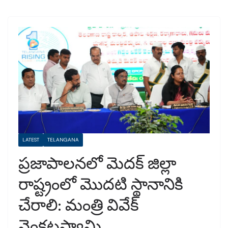
LATEST
TELANGANA
ప్రజాపాలనలో మెదక్ జిల్లా
రాష్ట్రంలో మొదటి స్థానానికి
చేరాలి: మంత్రి వివేక్
వెంకటస్వామి