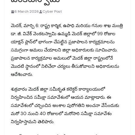
6 March 2026
Cyber Post
మెదక్, మార్చి 6: రాష్ట్ర కార్మిక, ఉపాధి మరియు గనుల శాఖ మంత్రి
డా. జీ. వివేక్ వెంకటస్వామి ఉమ్మడి మెదక్ జిల్లాలో 99 రోజుల
యాక్షన్ ప్లాన్‌లో భాగంగా చేపట్టిన ప్రజాపాలన కార్యక్రమాలను
సమగ్రంగా అమలు చేయాలని జిల్లా అధికారులకు సూచించారు.
ప్రజాపాలన కార్యక్రమాల అమలులో మెదక్ జిల్లా రాష్ట్రంలోనే
మొదటి స్థానంలో నిలిచేలా చర్యలు తీసుకోవాలని అధికారులను
ఆదేశించారు.
శుక్రవారం మెదక్ జిల్లా సమీకృత కలెక్టర్ కార్యాలయంలో
నిర్వహించిన సమీక్షా సమావేశంలో ఆయన మాట్లాడారు. ఈ
సమావేశంలో చర్చించిన అంశాల పురోగతిని అంచనా వేసేందుకు
మరో 30 నుంచి 40 రోజులలో మరోసారి సమీక్షా సమావేశం
నిర్వహిస్తామని తెలిపారు.