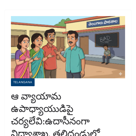
TELANGANA
ఆ వ్యాయామ
ఉపాధ్యాయుడిపై
చర్యలేవి:ఉదాసీనంగా
విద్యాశాఖ, తల్లిదండ్రుల్లో