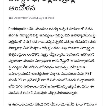
ఆందోళన
2 December 2025
Cyber Post
Peddapalli: ఓదెల మండలం కనగర్తి ఉన్నత పాఠశాలలో పదవ
తరగతి విద్యార్థిని పట్ల అసభ్యంగా ప్రవర్తించిన ఉపాధ్యాయుడు పై
పత్రికలలో వరుస కథనాలు వచ్చినప్పటికీ చర్యలు తీసుకునేందుకు
విద్యాశాఖ మీనమేషాలు లెక్కిస్తుండడం పట్ల పాఠశాల విద్యార్థుల
తల్లిదండ్రులు ఆందోళన వ్యక్తం చేస్తున్నారు. సంఘటన జరిగిందని
స్వయంగా మండల విద్యాధికారి గారు చెప్తూనే ఆ ఉపాధ్యాయుడి
పై చర్యలు తీసుకోవడంలో మాత్రం అలసత్వం వహిస్తూ ఆ
ఉపాధ్యాయుడికి అంతర్గతంగా వత్తాసు పలుకుతుండడం, PET
నుండి PD గా ప్రమోషన్ పొందే సమయంలో తనకు సుల్తానాబాద్
లోని దగ్గరి పాఠశాలలు దొరికే అవకాశమున్న ఇక్కడే ఉండడం, ఈ
సంఘటన గురించి పలువురు చర్చించుకుంటున్నారు.
ఆ ఉపాధ్యాయుడు ఎక్కడ పని చేస్తున్నాడు అనేది కూడా గోప్యంగా