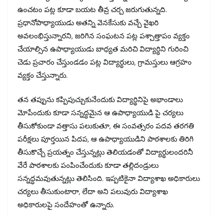
ఉంచటం పట్ల కూడా బయట తీవ్ర చర్చ జరుగుతున్నది.
ప్రధానోపాధ్యాయుడు అతన్ని వెనకేసుకు వచ్చే వైఖరి
అవలంభిస్తున్నారని, జరిగిన సంఘటన పట్ల పశ్చాత్తాపం వ్యక్తం
చేయాల్సిన ఉపాధ్యాయుడు బాధ్యత మరిచి విద్యార్థిని గురించి
చెడు ప్రచారం చేస్తుండడం పట్ల విద్యార్థులు, గ్రామస్తులు ఆగ్రహం
వ్యక్తం చేస్తున్నారు.
తన తప్పును కప్పిపుచ్చుకునేందుకు విద్యార్థినిపై అభాండాలు
మోపేందుకు కూడా సన్నద్ధమైన ఆ ఉపాధ్యాయుడి పై చర్యలు
తీసుకోకుండా వత్తాసు పలుకుతూ, ఈ సంవత్సరం పదవ తరగతి
పరీక్షలు పూర్తయిన పిదప, ఆ ఉపాధ్యాయుడిని పాఠశాలకు తిరిగి
తీసుకొచ్చే ప్రయత్నం చేస్తున్నట్లు తెలియడంతో విద్యార్థులందరినీ
వేరే పాఠశాలకు పంపించేందుకు కూడా తల్లిదండ్రులు
సన్నద్ధమవుతున్నట్లు తెలిసింది. ఇప్పటికైనా విద్యాశాఖ అధికారులు
చర్యలు తీసుకుంటారా, లేదా అని పలువురు విద్యాశాఖ
అధికారులపై సందేహంతో ఉన్నారు.