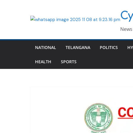
Skip
Cy
to
content
News 
NATIONAL
TELANGANA
POLITICS
HY
HEALTH
SPORTS