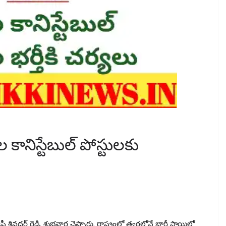
కానిస్టేబుల్ పోస్టులకు
శివధర్ రెడ్డి, శుభవార్త చెప్పారు. రాష్ట్రంలో త్వరలోనే భారీ స్థాయిలో