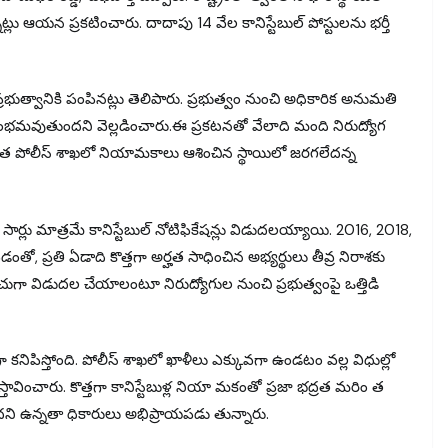
్నట్లు ఆయన ప్రకటించారు. దాదాపు 14 వేల కానిస్టేబుల్ పోస్టులను భర్తీ
్రభుత్వానికి పంపినట్లు తెలిపారు. ప్రభుత్వం నుంచి అధికారిక అనుమతి
్రారంభమవుతుందని వెల్లడించారు.ఈ ప్రకటనతో వేలాది మంది నిరుద్యోగ
ాత పోలీస్ శాఖలో నియామకాలు ఆశించిన స్థాయిలో జరగలేదన్న
్లు మాత్రమే కానిస్టేబుల్ నోటిఫికేషన్లు విడుదలయ్యాయి. 2016, 2018,
, ప్రతి ఏడాది కొత్తగా అర్హత సాధించిన అభ్యర్థులు తీవ్ర నిరాశకు
రచుగా విడుదల చేయాలంటూ నిరుద్యోగుల నుంచి ప్రభుత్వంపై ఒత్తిడి
ా కనిపిస్తోంది. పోలీస్ శాఖలో ఖాళీలు ఎక్కువగా ఉండటం వల్ల విధుల్లో
్తావించారు. కొత్తగా కానిస్టేబుళ్ల నియా మకంతో ప్రజా భద్రత మరిం త
ి ఉన్నతా ధికారులు అభిప్రాయపడు తున్నారు.