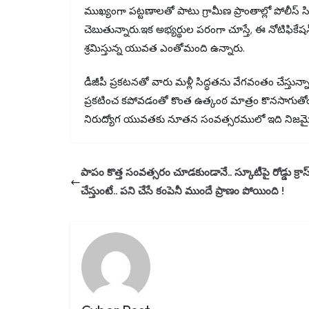
ముఖ్యంగా పట్టణాలతో పాటు గ్రామీణ ప్రాంతాల్లో పోల
చెబుతున్నారు.ఇక అభ్యర్థుల పరంగా చూస్తే, ఈ నోటిఫికేష
శ్రమిస్తున్న యువత ఎంతోమంది ఉన్నారు.
డీజీపీ ప్రకటనతో వారు మళ్లీ సిద్ధతను వేగవంతం చేస్తున్న
ప్రకటించ కపోవడంతో కొంత ఉత్కంఠ మాత్రం కొనసాగుతోంది.
నిరుద్యోగ యువతకు నూతన సంవత్సరములో ఇది నిజమైన
పాపం కొత్త సంవత్సరం చూడకుండానే.. స్కూటీపై రోడ్డు క్రాస
చేస్తుంటే.. పని చేసే కంపెనీ ముందే ప్రాణం పోయింది !