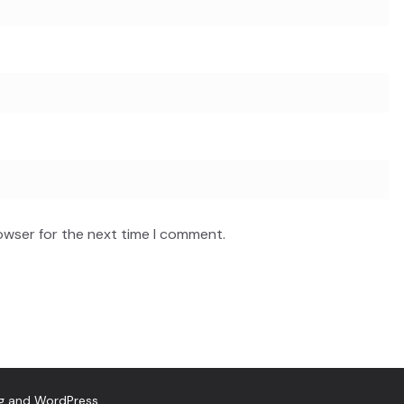
owser for the next time I comment.
g
and
WordPress
.