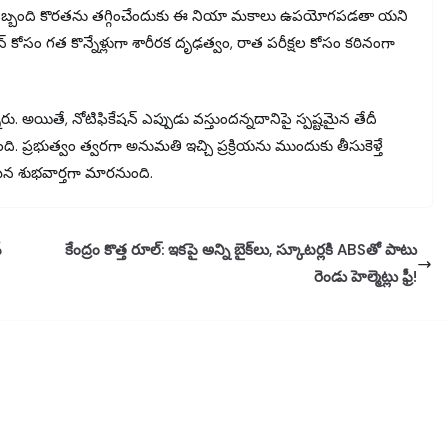
ీస్ సిబ్బంది కొరతను తగ్గించేందుకు ఈ నియా మకాలు ఉపయోగపడతా యని
న్ కోసం గత కొన్నేళ్లుగా శారీరక దృఢత్వం, రాత పరీక్షల కోసం కఠినంగా
ారు. అయితే, నోటిఫికేషన్ ఎప్పుడు వస్తుందన్నదానిపై స్పష్టమైన తేదీ
 ప్రభుత్వం త్వరగా అనుమతి ఇచ్చి ప్రక్రియను ముందుకు తీసుకెళ్తే
 శుభవార్తగా మారనుంది.
్
కేంద్రం కొత్త రూల్: ఇకపై అన్ని బైక్‌లు, స్కూటర్లకి ABSతో పాటు
రెండు హెల్మెట్లు ఫ్రీ!