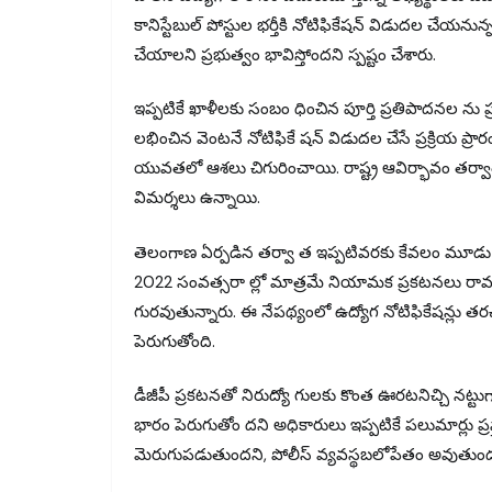
కానిస్టేబుల్ పోస్టుల భర్తీకి నోటిఫికేషన్ విడుదల చేయనున
చేయాలని ప్రభుత్వం భావిస్తోందని స్పష్టం చేశారు.
ఇప్పటికే ఖాళీలకు సంబం ధించిన పూర్తి ప్రతిపాదనల ను ప
లభించిన వెంటనే నోటిఫికే షన్ విడుదల చేసే ప్రక్రియ ప
యువతలో ఆశలు చిగురించాయి. రాష్ట్ర ఆవిర్భావం తర్వ
విమర్శలు ఉన్నాయి.
తెలంగాణ ఏర్పడిన తర్వా త ఇప్పటివరకు కేవలం మూడు సార
2022 సంవత్సరా ల్లో మాత్రమే నియామక ప్రకటనలు రావడంతో
గురవుతున్నారు. ఈ నేపథ్యంలో ఉద్యోగ నోటిఫికేషన్లు త
పెరుగుతోంది.
డీజీపీ ప్రకటనతో నిరుద్యో గులకు కొంత ఊరటనిచ్చి నట్టుగ
భారం పెరుగుతోం దని అధికారులు ఇప్పటికే పలుమార్లు ప్రస
మెరుగుపడుతుందని, పోలీస్ వ్యవస్థబలోపేతం అవుతుందన