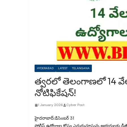
HYDERABAD
LATEST
TELANGANA
త్వరలో తెలంగాణలో 14 వేల 
నోటిఫికేషన్!
1 January 2026
Cyber Post
హైదరాబాద్:డిసెంబర్ 31
పోలీస్ ఉద్యోగాల కోసం ఎదురుచూస్తున్న అభ్యర్థులకు డీజీపీ 