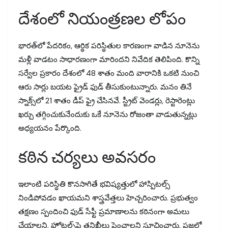
దేశంలో నియంత్రణల లోపం
భారత్‌లో పేదరికం, ఆర్థిక పరిస్థితుల కారణంగా వాడిన నూనెను
మళ్లీ వాడటం సాధారణంగా మారిందని నివేదిక తెలిపింది. కొన్ని
సర్వేల ప్రకారం దేశంలో 48 శాతం మంది వారానికి ఒకటి నుంచి
ఆరు సార్లు బయట ఫ్రైడ్ ఫుడ్ తీసుకుంటున్నారు. మనం తినే
స్నాక్స్‌లో 21 శాతం డీప్ ఫ్రై చేసినవే. స్ట్రీట్ వెండర్లు, రెస్టారెంట్లు
ఖర్చు తగ్గించుకునేందుకు ఒకే నూనెను రోజంతా వాడుతున్నట్లు
అధ్యయనం పేర్కొంది.
కఠిన చర్యలు అవసరం
ఇలాంటి పరిస్థితి కొనసాగితే భవిష్యత్తులో హాస్పిటల్స్
నిండిపోవడం ఖాయమని శాస్త్రవేత్తలు హెచ్చరించారు. ప్రభుత్వం
తక్షణం స్పందించి ఫుడ్ సేఫ్టీ ప్రమాణాలను కఠినంగా అమలు
చేయాలని, హోటల్స్‌పై తనిఖీలు పెంచాలని సూచించారు. ప్రజల్లో