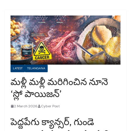
LATEST
TELANGANA
మళ్లీ మళ్లీ మరిగించిన నూనె
‘స్లో పాయిజన్’
2 March 2026
Cyber Post
పెద్దపేగు క్యాన్సర్, గుండె