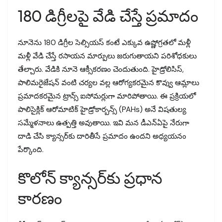
180 డిగ్రీలపై వేడి చేస్తే ప్రమాదం
నూనెను 180 డిగ్రీల సెల్సియస్ కంటే ఎక్కువ ఉష్ణోగ్రతలో మళ్లీ
మళ్లీ వేడి చేస్తే రసాయన మార్పులు జరుగుతాయని పరిశోధకులు
తేల్చారు. వేడికి నూనె ఆక్సీకరణం చెందుతుంది. హైడ్రోలిసిస్,
పాలిమరైజేషన్ వంటి చర్యల వల్ల ఆరోగ్యకరమైన కొవ్వు ఆమ్లాలు
ప్రమాదకరమైన ట్రాన్స్ ఐసోమర్లుగా మారిపోతాయి. ఈ ప్రక్రియలో
పాలిసైక్లిక్ ఆరోమాటిక్ హైడ్రోకార్బన్స్ (PAHs) అనే విషతుల్య
సమ్మేళనాలు ఉత్పత్తి అవుతాయి. ఇవి మన డీఎన్‌ఏపై నేరుగా
దాడి చేసి క్యాన్సర్‌కు దారితీసే ప్రమాదం ఉందని అధ్యయనం
పేర్కొంది.
కొలోన్ క్యాన్సర్‌కు ప్రధాన
కారణం