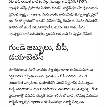
రీహీటెడ్ ఆయిల్ వాడకం వల్ల ముఖ్యంగా పెద్దపేగు (కొలోన్)
క్యాన్సర్ వచ్చే ప్రమాదం పెరుగుతుందని శాస్త్రవేత్తలు హెచ్చరించారు.
ప్రపంచవ్యాప్తంగా అకాల మరణాలకు కారణమవుతున్న క్యాన్సర్లలో
ఇది రెండో స్థానంలో ఉందని నివేదిక వెల్లడించింది. మనం తీసుకునే
ఆహారంలో ఉండే విషపదార్థాలే సుమారు 80 శాతం పేగు
క్యాన్సర్లకు కారణమవుతున్నాయని అధ్యయనం స్పష్టం చేసింది.
గుండె జబ్బులు, బీపీ,
డయాబెటిస్
మాడిపోయిన నూనె వాడకం వల్ల రక్తనాళాలు కుచించుకుపోయి
రక్తప్రసరణ దెబ్బతింటుంది. ఫలితంగా బీపీ పెరగడం, గుండె
సంబంధిత వ్యాధులు, డయాబెటిస్ వంటి దీర్ఘకాలిక సమస్యలు
వచ్చే అవకాశముందని పరిశోధకులు తెలిపారు. జంతువులపై చేసిన
ప్రయోగాల్లో డీఎన్‌ఏ దెబ్బతినడం, శరీరంలో వాపు, రొమ్ము మరియు
ప్రోస్టేట్ క్యాన్సర్ లక్షణాలు కనిపించినట్లు రిపోర్ట్ పేర్కొంది.