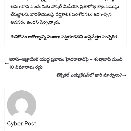
అవగాహన పెంచేందుకు సోషల్ మీడియా, ప్రజారోగ్య క్యాంపెయిన్లు
చేపట్టాలని, భారతీయులపై దీర్ఘకాలిక పరిశోధనలు జరగాల్సిన
అవసరం ఉందని పేర్కొన్నారు.
రుచికోసం ఆరోగ్యాన్ని పణంగా పెట్టకూడదని శాస్త్రవేత్తల హెచ్చరిక.
ఇరాన్–ఇజ్రాయెల్ యుద్ధ ప్రభావం హైదరాబాద్‌పై – శంషాబాద్ నుంచి
10 విమానాలు రద్దు
టెక్నికల్ ఎడ్యుకేషన్‌లో భారీ మార్పులు?
Cyber Post