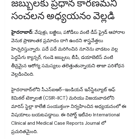
జబ్బులకు ప్రధాన కారణమని
సంచలన అధ్యయనం వెల్లడి
హైదరాబాద్:
వేపుళ్లు, బజ్జీలు, పకోడీలు వంటి డీప్ ఫ్రైడ్ ఆహారాల
వెనుక ప్రాణాంతక ప్రమాదం దాగి ఉందని శాస్త్రవేత్తలు
హెచ్చరిస్తున్నారు. పదే పదే మరిగించిన నూనెను వాడటం వల్ల
పెద్దపేగు క్యాన్సర్, గుండె జబ్బులు, బీపీ, డయాబెటిస్ వంటి
తీవ్రమైన ఆరోగ్య సమస్యలు తలెత్తుతున్నాయని తాజా పరిశోధన
వెల్లడించింది.
హైదరాబాద్‌లోని సీఎస్ఐఆర్–ఇండియన్ ఇన్‌స్టిట్యూట్ ఆఫ్
కెమికల్ టెక్నాలజీ (CSIR-IICT) మరియు విజయవాడలోని
మారిస్ స్టెల్లా కాలేజీ సంయుక్తంగా నిర్వహించిన అధ్యయనంలో ఈ
విషయాలు బయటపడ్డాయి. ఈ రిపోర్ట్ ఇటీవల International
Clinical and Medical Case Reports Journal లో
ప్రచురితమైంది.