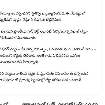
రాలు వర్తించవని హైకోర్టు వ్యాఖ్యానించింది. ఈ నేపథ్యంలో
లేమని స్పష్టం చేస్తూ పిటిషన్‌ను కొట్టివేసింది.
చేశామని ప్రాంతీయ పాస్‌పోర్ట్ అథారిటీ పేర్కొనడాన్ని సవాల్ చేస్తూ
నగేశ్‌ భీమపాక విచారించారు.
ిషనర్‌ చర్యలు దేశ సార్వభౌమత్వం, సమగ్రతకు భంగం కలిగించే విధంగా
దిందని కోర్టుకు తెలిపారు. అంతేకాదు, పిటిషనర్‌కు ఐఎస్‌ఐ
మాచారం ఉందని పేర్కొన్నారు.
ిషనర్ చర్యలు జాతీయ భద్రతను ప్రభావితం చేసే అవకాశం ఉన్నందున
శాల విషయంలో ప్రభుత్వ నిర్ణయాల్లో కోర్టు జోక్యం పరిమితంగానే
.
వెంచర్‌
ప్రాణాంతక ఫంగస్‌కు బ్రేక్… మెటబాలిక్ స్విచ్‌ను గుర్తించిన