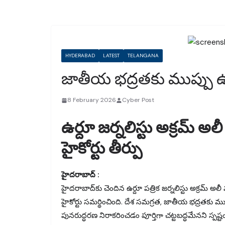
HYDERABAD
LATEST
TELANGANA
జాతీయ భద్రతకు ముప్పు ఉంటే
8 February 2026
Cyber Post
ఉర్దూ జర్నలిస్టు అక్రమ్ అలీ
హైకోర్టు తీర్పు
హైదరాబాద్‌ :
హైదరాబాద్‌కు చెందిన ఉర్దూ పత్రిక జర్నలిస్టు అక్రమ్‌ అల
హైకోర్టు సమర్థించింది. దేశ సమగ్రత, జాతీయ భద్రతకు ముప
పునరుద్ధరణ నిరాకరించడం పూర్తిగా చట్టబద్ధమేనని స్పష్టం