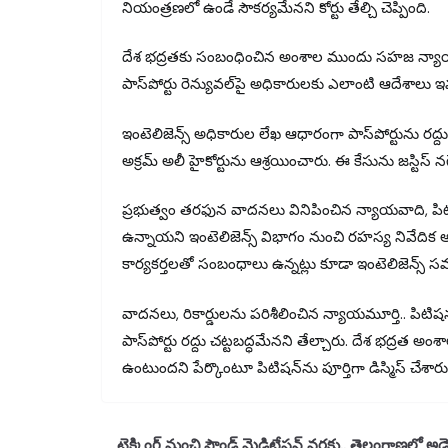
నియంత్రణలో ఉండే సౌకర్యమేనని కోర్టు తేల్చి చెప్పింది.
దేశ భద్రతకు సంబంధించిన అంశాల ముందు సహజ న్యాయసూత్
పాస్‌పోర్టు రెన్యువల్‌పై అధికారులకు ఎలాంటి ఆదేశాలు ఇవ్వ
ఇంటెలిజెన్స్ అధికారుల లేఖ ఆధారంగా పాస్‌పోర్టును రద్దు 
అక్రమ్ అలీ హైకోర్టును ఆశ్రయించారు. ఈ కేసును జస్టిస్‌ 
ప్రభుత్వం తరఫున వాదనలు వినిపించిన న్యాయవాది, పిట
ఉన్నాయని ఇంటెలిజెన్స్ విభాగం నుంచి రహస్య నివేదిక అం
కార్యకర్తలతో సంబంధాలు ఉన్నట్లు కూడా ఇంటెలిజెన్స్ స
వాదనలు, రికార్డులను పరిశీలించిన న్యాయమూర్తి.. పిట
పాస్‌పోర్టు రద్దు చట్టబద్ధమేనని తేల్చారు. దేశ భద్రత అం
ఉంటుందని పేర్కొంటూ పిటిషన్‌ను పూర్తిగా డిస్మిస్ చేశారు
ట్రెక్కింగ్‌ నుంచి సౌండ్‌ మెడిటేషన్‌ వరకు.. తెలంగాణలో అడ్