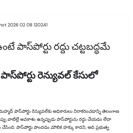
 పాస్‌పోర్టు రద్దు చట్టబద్ధమే
 పాస్‌పోర్టు రెన్యువల్ కేసులో
ీ మహ్మద్‌ పాస్‌పోర్టు రెన్యువల్‌కు అధికారులు నిరాకరించడాన్ని తెలంగాణ
్పు వాటిల్లే అవకాశం ఉన్నప్పుడు పాస్‌పోర్టును రద్దు చేయడం లేదా
 చేసింది. పాస్‌పోర్టు పొందడం మౌలిక హక్కు కాదని, అది ప్రభుత్వ