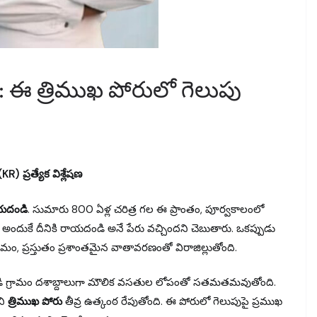
: ఈ త్రిముఖ పోరులో గెలుపు
) ప్రత్యేక విశ్లేషణ
యదండి
. సుమారు 800 ఏళ్ల చరిత్ర గల ఈ ప్రాంతం, పూర్వకాలంలో
 అందుకే దీనికి రాయదండి అనే పేరు వచ్చిందని చెబుతారు. ఒకప్పుడు
ామం, ప్రస్తుతం ప్రశాంతమైన వాతావరణంతో విరాజిల్లుతోంది.
డి గ్రామం దశాబ్దాలుగా మౌలిక వసతుల లోపంతో సతమతమవుతోంది.
ని
త్రిముఖ పోరు
తీవ్ర ఉత్కంఠ రేపుతోంది. ఈ పోరులో గెలుపుపై ప్రముఖ