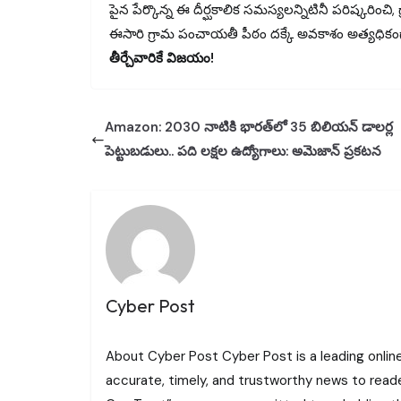
పైన పేర్కొన్న ఈ దీర్ఘకాలిక సమస్యలన్నిటినీ పరిష్కరించి, 
ఈసారి గ్రామ పంచాయతీ పీఠం దక్కే అవకాశం అత్యధికంగా
తీర్చేవారికే విజయం!
Amazon: 2030 నాటికి భారత్‌లో 35 బిలియన్‌ డాలర్ల
పెట్టుబడులు.. పది లక్షల ఉద్యోగాలు: అమెజాన్ ప్రకటన
Cyber Post
About Cyber Post Cyber Post is a leading onlin
accurate, timely, and trustworthy news to read