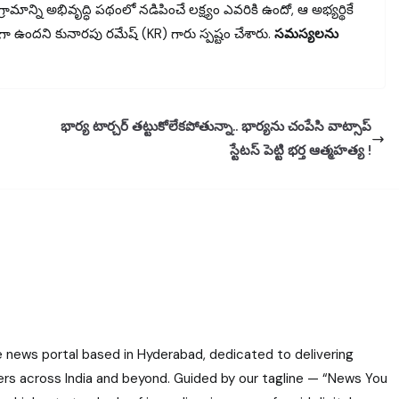
గ్రామాన్ని అభివృద్ధి పథంలో నడిపించే లక్ష్యం ఎవరికి ఉందో, ఆ అభ్యర్థికే
 ఉందని కునారపు రమేష్ (KR) గారు స్పష్టం చేశారు.
సమస్యలను
భార్య టార్చర్ తట్టుకోలేకపోతున్నా.. భార్యను చంపేసి వాట్సాప్
స్టేటస్ పెట్టి భర్త ఆత్మహత్య !
e news portal based in Hyderabad, dedicated to delivering
ers across India and beyond. Guided by our tagline — “News You