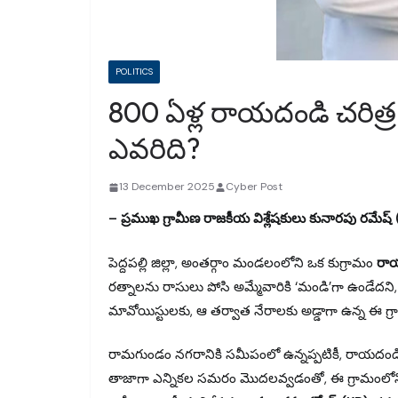
POLITICS
800 ఏళ్ల రాయదండి చరిత్ర
ఎవరిది?
13 December 2025
Cyber Post
– ప్రముఖ గ్రామీణ రాజకీయ విశ్లేషకులు కునారపు రమేష్ (KR
పెద్దపల్లి జిల్లా, అంతర్గాం మండలంలోని ఒక కుగ్రామం
రా
రత్నాలను రాసులు పోసి అమ్మేవారికి ‘మండి’గా ఉండేదని,
మావోయిస్టులకు, ఆ తర్వాత నేరాలకు అడ్డాగా ఉన్న ఈ గ్ర
రామగుండం నగరానికి సమీపంలో ఉన్నప్పటికీ, రాయదం
తాజాగా ఎన్నికల సమరం మొదలవ్వడంతో, ఈ గ్రామంలో