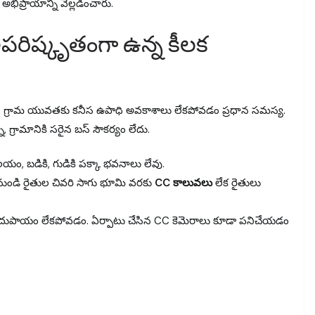
ిప్రాయాన్ని వెల్లడించారు.
రిష్కృతంగా ఉన్న కీలక
ప్పటికీ, గ్రామ యువతకు కనీస ఉపాధి అవకాశాలు లేకపోవడం ప్రధాన సమస్య.
ా, గ్రామానికి సరైన బస్ సౌకర్యం లేదు.
, బడికి, గుడికి పక్కా భవనాలు లేవు.
వు నుండి రైతుల చివరి సాగు భూమి వరకు
CC కాలువలు
లేక రైతులు
ుపాయం లేకపోవడం. ఏర్పాటు చేసిన CC కెమెరాలు కూడా పనిచేయడం