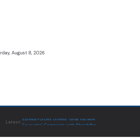
rday, August 8, 2026
Latest:
Eureka Forbes Unveils ‘Ghar Ka New
Favourite’ Campaign with Shraddha
Kapoor