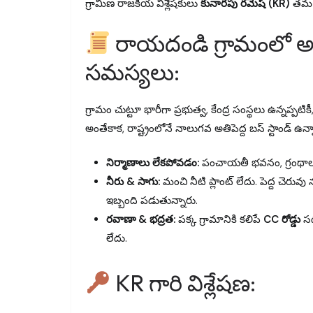
గ్రామీణ రాజకీయ విశ్లేషకులు
కునారపు రమేష్ (KR)
తమ అభ
రాయదండి గ్రామంలో అప
సమస్యలు:
గ్రామం చుట్టూ భారీగా ప్రభుత్వ, కేంద్ర సంస్థలు ఉన్న
అంతేకాక, రాష్ట్రంలోనే నాలుగవ అతిపెద్ద బస్ స్టాండ్ ఉన్న
నిర్మాణాలు లేకపోవడం:
పంచాయతీ భవనం, గ్రంథాలయం
నీరు & సాగు:
మంచి నీటి ప్లాంట్ లేదు. పెద్ద చెరు
ఇబ్బంది పడుతున్నారు.
రవాణా & భద్రత:
పక్క గ్రామానికి కలిపే
CC రోడ్డు
సద
లేదు.
KR గారి విశ్లేషణ: