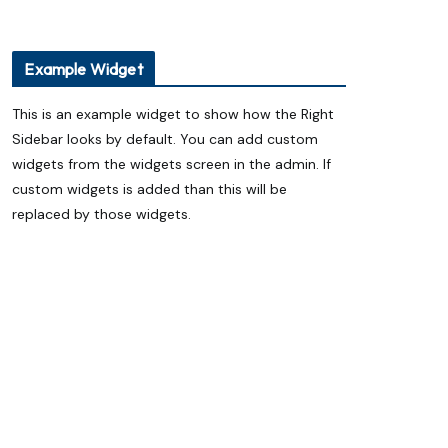
Telangana’s Daughter Keerthi Jalli IAS
Selected for Prestigious Humphrey
Fellowship at MIT, USA
అమెరికాలోని ప్రతిష్ఠాత్మక ఎంఐటీలో హంఫ్రీ
Example Widget
ఫెలోషిప్‌కు తెలంగాణ బిడ్డ IAS కీర్తి జల్లి ఎంపిక
ప్యాకెట్ వంట నూనెనా..? సహజ గానుగ
This is an example widget to show how the Right
నూనెనా..? ఆరోగ్యానికి ఏది మంచిది?
Sidebar looks by default. You can add custom
ఏదులాబాద్ లో ఆగస్టు 13 నుంచి శ్రీ గోదా సమేత
మన్నారూ రంగనాయక స్వామి బ్రహ్మోత్సవాలు
widgets from the widgets screen in the admin. If
custom widgets is added than this will be
replaced by those widgets.