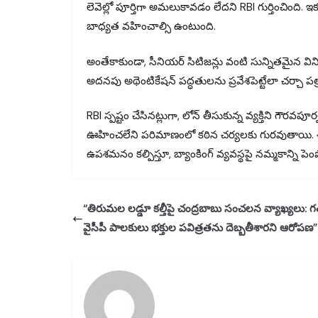
లెవెల్లో పూర్తిగా అమలుకావడం లేదని RBI గుర్తించింది. ఇక
బాధ్యత వహించాల్సి ఉంటుంది.
అంతేకాకుండా, సీనియర్ సిటిజన్లు వంటి సున్నితమైన వి
అదనపు అథెంటికేషన్ పద్ధతులను ప్రవేశపెట్టేలా చర్చా పత
RBI స్పష్టం చేసినట్లుగా, లోన్ తీసుకున్న వ్యక్తిని గౌరవపూ
ఊహించలేని పరిమాణంలో కఠిన చర్యలకు గురవుతాయి. ఈ 
ఉపశమనం కల్పిస్తూ, బ్యాంకింగ్ వ్యవస్థపై నమ్మకాన్ని పెం
“తిరుమల లడ్డూ కల్తీపై చంద్రబాబు సంచలన వ్యాఖ్యలు: 
వైసీపీ పాలకులు భక్తుల పవిత్రతను దెబ్బతీశారని ఆరోపణ”