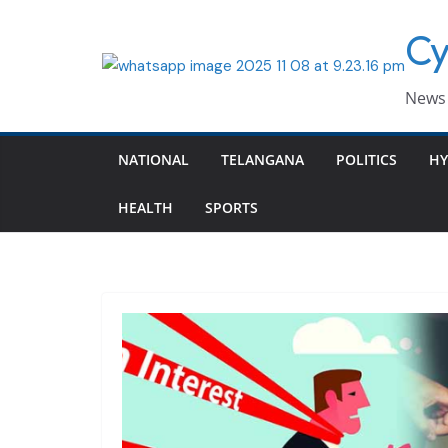
Skip
Cy
to
content
News 
NATIONAL
TELANGANA
POLITICS
HY
HEALTH
SPORTS