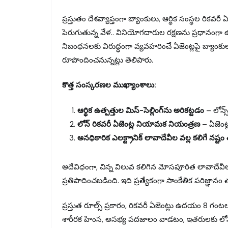
ప్రస్తుతం దేశవ్యాప్తంగా బ్యాంకులు, ఆర్థిక సంస్థల రికవ
పెరుగుతున్న వేళ.. వినియోగదారుల రక్షణను ప్రధానంగా ఉం
నిబంధనలకు విరుద్ధంగా వ్యవహరించే ఏజెంట్లపై బ్యాంకులను న
రూపొందించనున్నట్లు తెలిపారు.
కొత్త సంస్కరణల ముఖ్యాంశాలు:
ఆర్థిక ఉత్పత్తుల మిస్-సెల్లింగ్‌ను అరికట్టడం
– లోన్స
లోన్ రికవరీ ఏజెంట్ల నియామక నియంత్రణ
– ఏజెంట్ల
అనధికారిక ఎలక్ట్రానిక్ లావాదేవీల వల్ల కలిగే నష్టం
అదేవిధంగా, చిన్న విలువ కలిగిన మోసపూరిత లావాదేవీల
ప్రతిపాదించబడింది. ఇది ప్రత్యేకంగా సాంకేతిక పరిజ్ఞా
ప్రస్తుత రూల్స్ ప్రకారం, రికవరీ ఏజెంట్లు ఉదయం 8 గ
శారీరక హింస, అసభ్య పదజాలం వాడటం, ఇతరులకు లోన్ వి