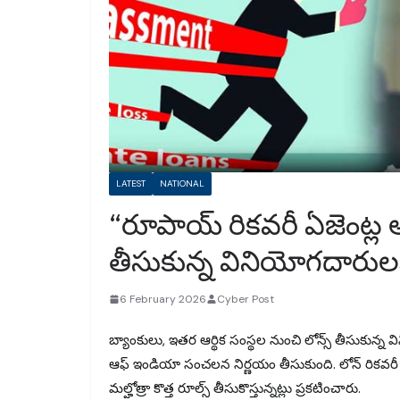
LATEST
NATIONAL
“రూపాయ్ రికవరీ ఏజెంట్ల అ
తీసుకున్న వినియోగదారులక
6 February 2026
Cyber Post
బ్యాంకులు, ఇతర ఆర్థిక సంస్థల నుంచి లోన్స్ తీసుకున్న
ఆఫ్ ఇండియా సంచలన నిర్ణయం తీసుకుంది. లోన్ రికవరీ 
మల్హోత్రా కొత్త రూల్స్ తీసుకొస్తున్నట్లు ప్రకటించారు.