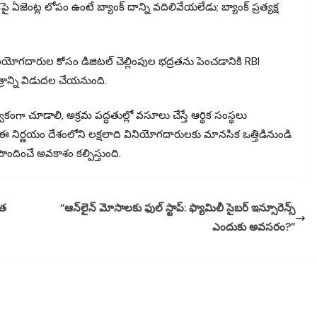
పై ఏజెంట్ల లోపం ఉంటే బ్యాంక్ దాన్ని వదిలివేయలేడు; బ్యాంక్ ప్రత్యక్ష
నియోగదారుల కోసం డిజిటల్ చెల్లింపుల భద్రతను పెంచడానికి RBI
్రాన్ని విడుదల చేయనుంది.
ర్వకంగా చూడాలి, అక్రమ పద్ధతుల్లో వసూలు చేస్తే ఆర్థిక సంస్థలు
నిర్ణయం దేశంలోని లక్షలాది వినియోగదారులకు మానసిక ఒత్తిడినుండి
పొందించే అవకాశం కల్పిస్తుంది.
గత
“ఆన్‌లైన్ మోసాలకు ఫుల్ స్టాప్: ఫ్యామిలీ సైబర్ ఇన్సూరెన్స్
ఎందుకు అవసరం?”