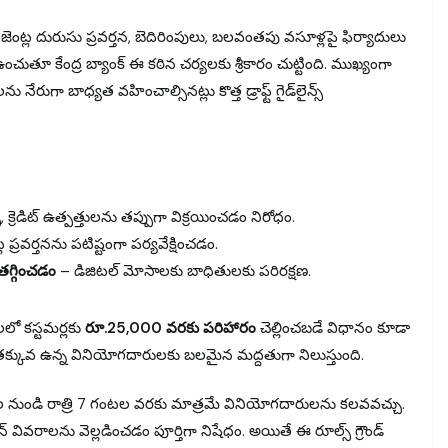
రీ ఏజెంట్ల దురుసు ప్రవర్తన, బెదిరింపులు, బలవంతపు వసూళ్లపై ఫిర్యాదులు
చుతూ కేంద్ర బ్యాంక్ ఈ కఠిన చర్యలకు శ్రీకారం చుట్టింది. ముఖ్యంగా
ేరుగా బాధ్యత వహించాల్సినట్లు కొత్త డ్రాఫ్ట్ గైడ్‌లైన్స్
్, క్రెడిట్ ఉత్పత్తులను తప్పుగా విక్రయించడం నిరోధం.
 ప్రవర్తనను పటిష్టంగా పర్యవేక్షించడం.
 తగ్గించడం
– డిజిటల్ మోసాలకు బాధితులకు పరిరక్షణ.
లో కస్టమర్లకు
రూ.25,000 వరకు పరిహారం
చెల్లించబడే విధానం కూడా
నం తక్కువ ఉన్న వినియోగదారులకు బలమైన మద్దతుగా నిలుస్తుంది.
ంటల నుండి రాత్రి 7 గంటల వరకు మాత్రమే వినియోగదారులను కలవవచ్చు.
వరాలను వెల్లడించడం పూర్తిగా నిషేధం. అయితే ఈ రూల్స్ గ్రౌండ్