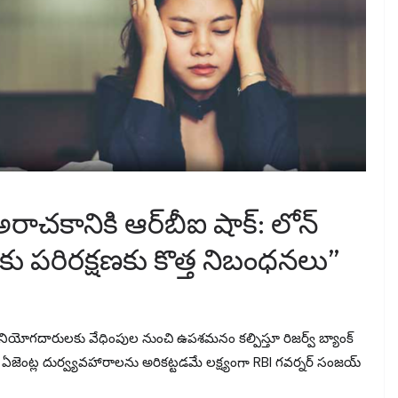
రాచకానికి ఆర్‌బీఐ షాక్: లోన్
ు పరిరక్షణకు కొత్త నిబంధనలు”
 వినియోగదారులకు వేధింపుల నుంచి ఉపశమనం కల్పిస్తూ రిజర్వ్ బ్యాంక్
ఏజెంట్ల దుర్వ్యవహారాలను అరికట్టడమే లక్ష్యంగా RBI గవర్నర్ సంజయ్