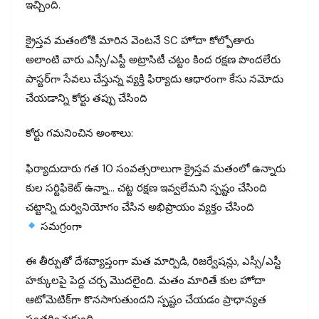
ఇచ్చింది.
క్రైస్తవ మతంలోకి మారిన వెంటనే SC హోదా కోల్పోతారు
అలాంటి వారు ఎస్సీ/ఎస్టీ అట్రాసిటీ చట్టం కింద రక్షణ పొందలేరు
పాస్టర్‌గా సేవలు చేస్తున్న వ్యక్తి ఫిర్యాదు ఆధారంగా కేసు నమోదు
చేయడాన్ని కోర్టు తప్పు చేసింది
కోర్టు గమనించిన అంశాలు:
ఫిర్యాదుదారు గత 10 సంవత్సరాలుగా క్రైస్తవ మతంలో ఉన్నారు
కుల సర్టిఫికెట్ ఉన్నా… చట్ట రక్షణ ఇవ్వలేమని స్పష్టం చేసింది
చట్టాన్ని దుర్వినియోగం చేసిన అభిప్రాయం వ్యక్తం చేసింది
సమగ్రంగా
ఈ తీర్పుతో దేశవ్యాప్తంగా మత మార్పిడి, రిజర్వేషన్లు, ఎస్సీ/ఎస్టీ
హక్కులపై పెద్ద చర్చ మొదలైంది. మతం మారితే కుల హోదా
ఆటోమెటిక్‌గా కొనసాగుతుందని స్పష్టం చేయడం ప్రాధాన్యత