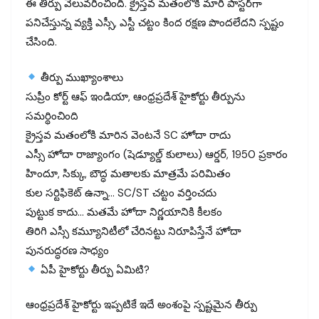
ఈ తీర్పు వెలువరించింది. క్రైస్తవ మతంలోకి మారి పాస్టర్‌గా
పనిచేస్తున్న వ్యక్తి ఎస్సీ, ఎస్టీ చట్టం కింద రక్షణ పొందలేదని స్పష్టం
చేసింది.
తీర్పు ముఖ్యాంశాలు
సుప్రీం కోర్ట్ ఆఫ్ ఇండియా, ఆంధ్రప్రదేశ్ హైకోర్టు తీర్పును
సమర్థించింది
క్రైస్తవ మతంలోకి మారిన వెంటనే SC హోదా రాదు
ఎస్సీ హోదా రాజ్యాంగం (షెడ్యూల్డ్ కులాలు) ఆర్డర్, 1950 ప్రకారం
హిందూ, సిక్కు, బౌద్ధ మతాలకు మాత్రమే పరిమితం
కుల సర్టిఫికెట్ ఉన్నా… SC/ST చట్టం వర్తించదు
పుట్టుక కాదు… మతమే హోదా నిర్ణయానికి కీలకం
తిరిగి ఎస్సీ కమ్యూనిటీలో చేరినట్టు నిరూపిస్తేనే హోదా
పునరుద్ధరణ సాధ్యం
ఏపీ హైకోర్టు తీర్పు ఏమిటి?
ఆంధ్రప్రదేశ్ హైకోర్టు ఇప్పటికే ఇదే అంశంపై స్పష్టమైన తీర్పు