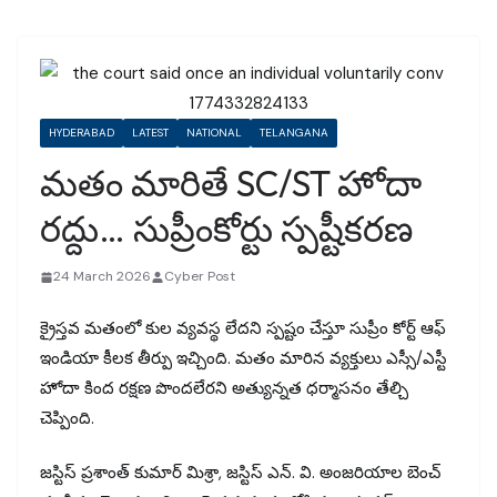
HYDERABAD
LATEST
NATIONAL
TELANGANA
మతం మారితే SC/ST హోదా
రద్దు… సుప్రీంకోర్టు స్పష్టీకరణ
24 March 2026
Cyber Post
క్రైస్తవ మతంలో కుల వ్యవస్థ లేదని స్పష్టం చేస్తూ సుప్రీం కోర్ట్ ఆఫ్
ఇండియా కీలక తీర్పు ఇచ్చింది. మతం మారిన వ్యక్తులు ఎస్సీ/ఎస్టీ
హోదా కింద రక్షణ పొందలేరని అత్యున్నత ధర్మాసనం తేల్చి
చెప్పింది.
జస్టిస్ ప్రశాంత్ కుమార్ మిశ్రా, జస్టిస్ ఎన్. వి. అంజరియాల బెంచ్