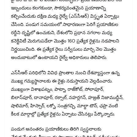
ఇబ్బందులు కలగకుండా, సౌకర్యవంతమైన ప్రయాణాన్ని
కల్పించేందుకు దక్షిణ మధ్య రైల్వే (ఎస్‌సీఆర్) విస్తృత ఏర్పాట్లు
చేసింది. పండుగ సమయంలో సాధారణంగా పెరిగే ప్రయాణికుల
రద్దీని దృష్టిలో ఉంచుకుని, దేశంలోని ప్రధాన నగరాల మధ్య
కనెక్టివిటీ మెరుగుపడేలా మొత్తం 160 ప్రత్యేక రైళ్లను నడపాలని
నిర్ణయించింది. ఈ ప్రత్యేక రైలు సర్వీసులు మార్చి నెల మొత్తం
అందుబాటులో ఉంటాయని రైల్వే అధికారులు తెలిపారు.
ఎస్‌సీఆర్ పరిధిలోని వివిధ ప్రాంతాల నుంచి దేశవ్యాప్తంగా ఉన్న
ముఖ్య గమ్యస్థానాలకు ఈ రైళ్లు నడుస్తాయని వెల్లడించారు.
ముఖ్యంగా విశాఖపట్నం, పాట్నా, రాజ్‌కోట్, సోలాపూర్,
బిలాస్‌పూర్, దానాపూర్, రక్సాల్, నహర్లగన్, హజ్రత్ నిజాముద్దీన్,
షాలిమార్, హిస్సార్, లక్నో, సంత్రగచ్చి, మాల్దా టౌన్, ఛప్రా వంటి
కీలక మార్గాల్లో ప్రత్యేక రైళ్లను ఏర్పాటు చేసినట్లు పేర్కొన్నారు.
పండుగ అనంతరం ప్రయాణికులు తిరిగి స్వస్థలాలకు