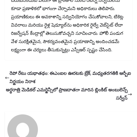
చేరుకునేందుకు వీలుగా ఈ ప్రాంతాల నుంచి రిటర్న్ సర్వీసులను
కూడా ప్రణాళికలో భాగంగా చేర్చామని అధికారులు తెలిపారు.
ప్రయాణికులు ఈ అవకాశాన్ని సద్వినియోగం చేసుకోవాలని, టికెట్ల
వివరాలు మరియు రైళ్ల షెడ్యూల్‌ను అధికారిక రైల్వే వెబ్‌సైట్ లేదా
రిజర్వేషన్ కేంద్రాల్లో తెలుసుకోవచ్చని సూచించారు. హోలీ పండుగ
వేళ సురక్షితమైన, సౌకర్యవంతమైన ప్రయాణాన్ని అందించడమే
లక్ష్యంగా ఈ చర్యలు తీసుకున్నట్లు ఎస్సీఆర్ స్పష్టం చేసింది.
రెపో రేటు యథాతథం: ఈఎంఐల ఊరటకు బ్రేక్, మధ్యతరగతికి ఆర్బీఐ
నిర్ణయం నిరాశ
అర్ధరాత్రి మెడికల్ ఎమర్జెన్సీలో ప్రాణదాతగా మారిన బ్లింకిట్ అంబులెన్స్
సర్వీస్