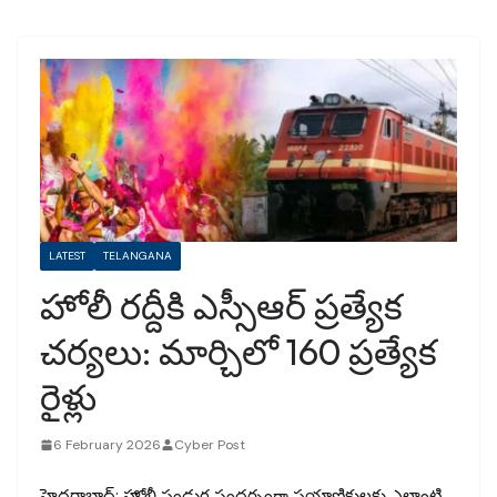
LATEST
TELANGANA
హోలీ రద్దీకి ఎస్సీఆర్ ప్రత్యేక
చర్యలు: మార్చిలో 160 ప్రత్యేక
రైళ్లు
6 February 2026
Cyber Post
హైదరాబాద్: హోలీ పండుగ సందర్భంగా ప్రయాణికులకు ఎలాంటి