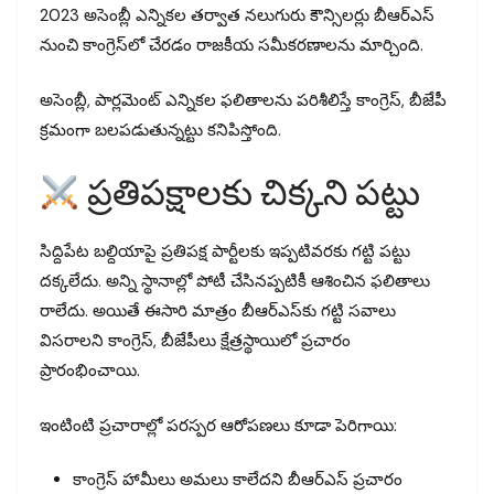
2023 అసెంబ్లీ ఎన్నికల తర్వాత నలుగురు కౌన్సిలర్లు బీఆర్ఎస్
నుంచి కాంగ్రెస్‌లో చేరడం రాజకీయ సమీకరణాలను మార్చింది.
అసెంబ్లీ, పార్లమెంట్ ఎన్నికల ఫలితాలను పరిశీలిస్తే కాంగ్రెస్, బీజేపీ
క్రమంగా బలపడుతున్నట్టు కనిపిస్తోంది.
ప్రతిపక్షాలకు చిక్కని పట్టు
సిద్దిపేట బల్దియాపై ప్రతిపక్ష పార్టీలకు ఇప్పటివరకు గట్టి పట్టు
దక్కలేదు. అన్ని స్థానాల్లో పోటీ చేసినప్పటికీ ఆశించిన ఫలితాలు
రాలేదు. అయితే ఈసారి మాత్రం బీఆర్ఎస్‌కు గట్టి సవాలు
విసరాలని కాంగ్రెస్, బీజేపీలు క్షేత్రస్థాయిలో ప్రచారం
ప్రారంభించాయి.
ఇంటింటి ప్రచారాల్లో పరస్పర ఆరోపణలు కూడా పెరిగాయి:
కాంగ్రెస్ హామీలు అమలు కాలేదని బీఆర్ఎస్ ప్రచారం