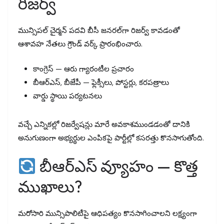
రిజర్వ్
మున్సిపల్ చైర్మన్ పదవి బీసీ జనరల్‌గా రిజర్వ్ కావడంతో
ఆశావహ నేతలు గ్రౌండ్ వర్క్ ప్రారంభించారు.
కాంగ్రెస్ — ఆరు గ్యారంటీల ప్రచారం
బీఆర్ఎస్, బీజేపీ — ఫ్లెక్సీలు, పోస్టర్లు, కరపత్రాలు
వార్డు స్థాయి పర్యటనలు
వచ్చే ఎన్నికల్లో రిజర్వేషన్లు మారే అవకాశముండడంతో దానికి
అనుగుణంగా అభ్యర్థుల ఎంపికపై పార్టీల్లో కసరత్తు కొనసాగుతోంది.
బీఆర్ఎస్ వ్యూహం — కొత్త
ముఖాలు?
మరోసారి మున్సిపాలిటీపై ఆధిపత్యం కొనసాగించాలని లక్ష్యంగా