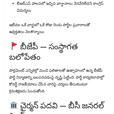
బీఆర్ఎస్ పాలనలో ఇచ్చిన వాగ్దానాలు నెరవేరలేదని కాంగ్రెస్
విమర్శలు
ఇటీవల ఒకే వార్డులో ఒకే రోజు రెండు పార్టీల ప్రచారాలతో
ఉద్రిక్తతలు నెలకొన్నాయి.
బీజేపీ — సంస్థాగత
బలోపేతం
పార్లమెంట్ ఎన్నికల్లో మంచి ఫలితాలతో ఉత్సాహంలో ఉన్న బీజేపీ
పార్టీ నిర్మాణాన్ని బలపరచడంపై దృష్టి పెట్టింది. పార్టీ కార్యకలాపాల్లో
కోవర్ట్ రాజకీయాలు చేసిన వారిపై చర్యలు తీసుకుంటూ
క్రమశిక్షణను పెంచుతోంది.
చైర్మన్ పదవి — బీసీ జనరల్