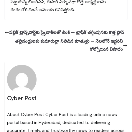
పెట్టుకున్న బీఆర్ఎస్, ఈసారి ఎక్కువగా కొత్త అభ్యర్థులను
రంగంలోకి దించే అవకాశం కనిపిస్తోంది.
పబ్లిక్ ట్రాన్స్‌పోర్ట్‌కు స్కైవాక్‌లతో లింక్ — ట్రాఫిక్ తగ్గింపునకు కొత్త ప్లాన్
తల్లిదండ్రులకు కుమారుల్లా నిలిచిన కూతుళ్లు — నెలలోనే ఇద్దరినీ
కోల్పోయిన విషాదం
Cyber Post
About Cyber Post Cyber Post is a leading online news
portal based in Hyderabad, dedicated to delivering
accurate, timely, and trustworthy news to readers across