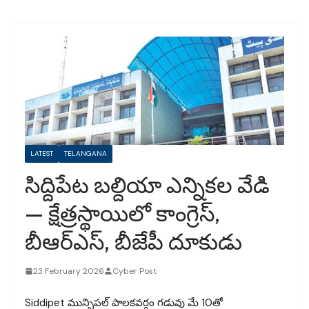
LATEST
TELANGANA
సిద్దిపేట బల్దియా ఎన్నికల వేడి
— క్షేత్రస్థాయిలో కాంగ్రెస్,
బీఆర్ఎస్, బీజేపీ దూకుడు
23 February 2026
Cyber Post
Siddipet మున్సిపల్ పాలకవర్గం గడువు మే 10తో