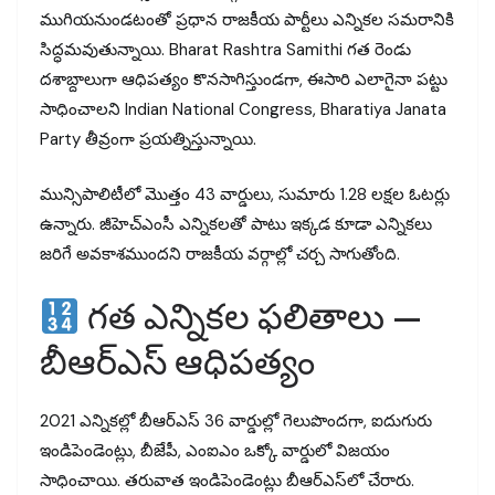
ముగియనుండటంతో ప్రధాన రాజకీయ పార్టీలు ఎన్నికల సమరానికి
సిద్ధమవుతున్నాయి. Bharat Rashtra Samithi గత రెండు
దశాబ్దాలుగా ఆధిపత్యం కొనసాగిస్తుండగా, ఈసారి ఎలాగైనా పట్టు
సాధించాలని Indian National Congress, Bharatiya Janata
Party తీవ్రంగా ప్రయత్నిస్తున్నాయి.
మున్సిపాలిటీలో మొత్తం 43 వార్డులు, సుమారు 1.28 లక్షల ఓటర్లు
ఉన్నారు. జీహెచ్ఎంసీ ఎన్నికలతో పాటు ఇక్కడ కూడా ఎన్నికలు
జరిగే అవకాశముందని రాజకీయ వర్గాల్లో చర్చ సాగుతోంది.
గత ఎన్నికల ఫలితాలు —
బీఆర్ఎస్ ఆధిపత్యం
2021 ఎన్నికల్లో బీఆర్ఎస్ 36 వార్డుల్లో గెలుపొందగా, ఐదుగురు
ఇండిపెండెంట్లు, బీజేపీ, ఎంఐఎం ఒక్కో వార్డులో విజయం
సాధించాయి. తరువాత ఇండిపెండెంట్లు బీఆర్ఎస్‌లో చేరారు.