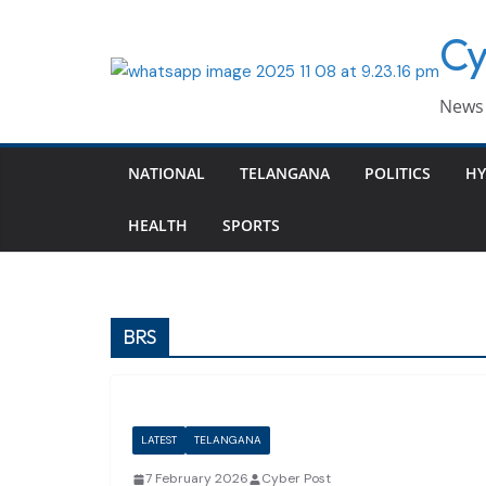
Skip
Cy
to
content
News 
NATIONAL
TELANGANA
POLITICS
HY
HEALTH
SPORTS
BRS
LATEST
TELANGANA
7 February 2026
Cyber Post