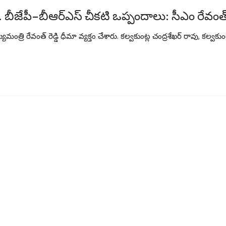
.. బీజేపీ–బీఆర్ఎస్ చీకటి ఒప్పందాలు: సీఎం రేవంత్ ర
త్రి రేవంత్ రెడ్డి ధీమా వ్యక్తం చేశారు. కల్వకుంట్ల చంద్రశేఖర్ రావు, కల్వకుంట