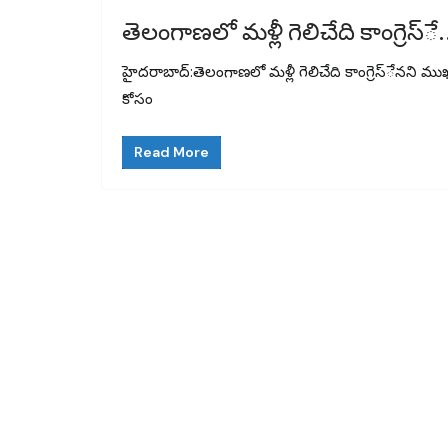
తెలంగాణలో మళ్లీ గెలిచేది కాంగ్రెస్ే
హైదరాబాద్:తెలంగాణలో మళ్లీ గెలిచేది కాంగ్రెస్ేనని ముఖ్యమం
కోసం
Read More