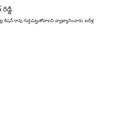
ెడ్డి
్ల కిషన్ రావు గుర్తుపెట్టుకోవాలని వ్యాఖ్యానించారు. ఐదేళ్ల