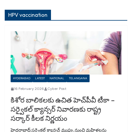
HPV vaccination
HYDERABAD
LATEST
NATIONAL
TELANGANA
16 February 2026
Cyber Post
కిశోర బాలికలకు ఉచిత హెచ్‌పీవీ టీకా –
సర్వైకల్ క్యాన్సర్ నివారణకు రాష్ట్ర
సర్కార్ కీలక నిర్ణయం
హైదరాబాద్:సర్వైకల్ క్యాన్సర్ ముప్పు నుంచి మహిళలను