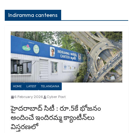
Indiramma canteens
HOME
LATEST
TELANGANA
6 February 2026
Cyber Post
హైదరాబాద్ సిటీ : రూ.5కే భోజనం
అందించే ఇందిరమ్మ క్యాంటీన్‌లు
విస్తరణలో