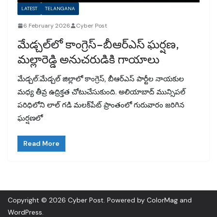
LATEST
TELANGANA
6 February 2026
Cyber Post
మేడ్చల్‌లో కాంగ్రెస్–బీఆర్ఎస్ ఘర్షణ,
మల్లారెడ్డి అనుచరుడికి గాయాలు
మేడ్చల్:మేడ్చల్ జిల్లాలో కాంగ్రెస్, బీఆర్ఎస్ పార్టీల నాయకుల
మధ్య తీవ్ర ఉద్రిక్తత చోటుచేసుకుంది. అలియాబాద్ మున్సిపల్
పరిధిలోని లాల్ గడి మలక్‌పేట్ ప్రాంతంలో గురువారం జరిగిన
ఘర్షణలో
Read More
Copyright © 2026
Cyber Post
. Powered by
ColorMag
and
WordPress
.