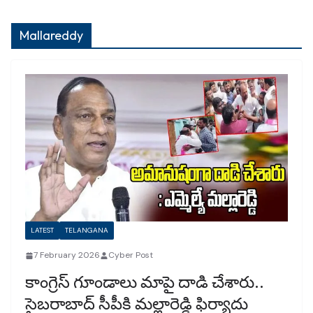
Mallareddy
LATEST
TELANGANA
7 February 2026
Cyber Post
కాంగ్రెస్‌ గూండాలు మాపై దాడి చేశారు..
సైబరాబాద్‌ సీపీకి మల్లారెడ్డి ఫిర్యాదు