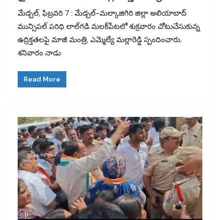
మేడ్చల్‌, ఫిబ్రవరి 7 : మేడ్చల్-మల్కాజిగిరి జిల్లా అలియాబాద్
మున్సిపల్ పరిధి లాల్‌గడి మలక్‌పేటలో శుక్రవారం చోటుచేసుకున్న
ఉద్రిక్తతలపై మాజీ మంత్రి, ఎమ్మెల్యే మల్లారెడ్డి స్పందించారు.
శనివారం నాడు
Read More