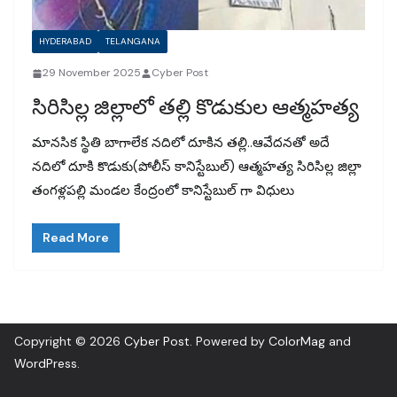
HYDERABAD
TELANGANA
29 November 2025
Cyber Post
సిరిసిల్ల జిల్లాలో తల్లి కొడుకుల ఆత్మహత్య
మానసిక స్థితి బాగాలేక నదిలో దూకిన తల్లి..ఆవేదనతో అదే
నదిలో దూకి కొడుకు(పోలీస్ కానిస్టేబుల్) ఆత్మహత్య సిరిసిల్ల జిల్లా
తంగళ్లపల్లి మండల కేంద్రంలో కానిస్టేబుల్ గా విధులు
Read More
Copyright © 2026
Cyber Post
. Powered by
ColorMag
and
WordPress
.