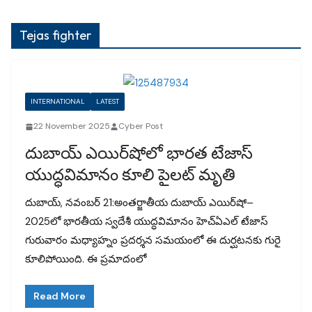
Tejas fighter
INTERNATIONAL
LATEST
22 November 2025
Cyber Post
దుబాయ్ ఎయిర్‌షోలో భారత టేజాస్
యుద్ధవిమానం కూలి పైలట్ మృతి
దుబాయ్, నవంబర్ 21:అంతర్జాతీయ దుబాయ్ ఎయిర్‌షో–
2025లో భారతీయ స్వదేశీ యుద్ధవిమానం హెచ్‌ఏఎల్ టేజాస్
గురువారం మధ్యాహ్నం ప్రదర్శన సమయంలో ఈ దుర్ఘటనకు గురై
కూలిపోయింది. ఈ ప్రమాదంలో
Read More