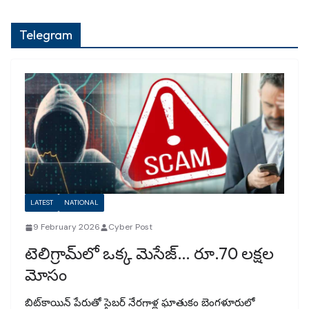
Telegram
LATEST
NATIONAL
9 February 2026
Cyber Post
టెలిగ్రామ్‌లో ఒక్క మెసేజ్… రూ.70 లక్షల
మోసం
బిట్‌కాయిన్ పేరుతో సైబర్ నేరగాళ్ల ఘాతుకం బెంగళూరులో