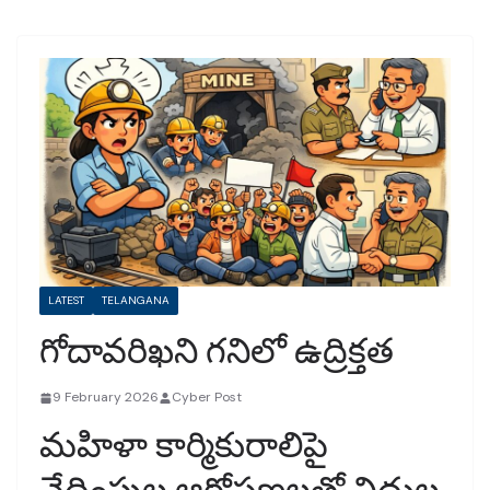
LATEST
TELANGANA
గోదావరిఖని గనిలో ఉద్రిక్తత
9 February 2026
Cyber Post
మహిళా కార్మికురాలిపై
వేధింపుల ఆరోపణలతో విధుల