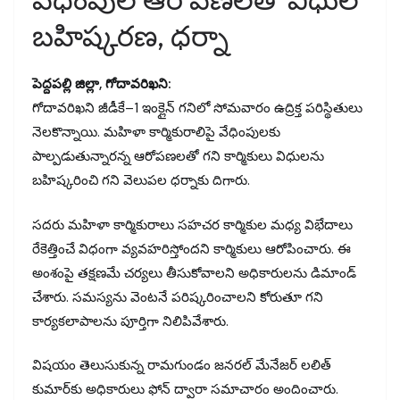
బహిష్కరణ, ధర్నా
పెద్దపల్లి జిల్లా, గోదావరిఖని:
గోదావరిఖని జీడీకే–1 ఇంక్లైన్ గనిలో సోమవారం ఉద్రిక్త పరిస్థితులు
నెలకొన్నాయి. మహిళా కార్మికురాలిపై వేధింపులకు
పాల్పడుతున్నారన్న ఆరోపణలతో గని కార్మికులు విధులను
బహిష్కరించి గని వెలుపల ధర్నాకు దిగారు.
సదరు మహిళా కార్మికురాలు సహచర కార్మికుల మధ్య విభేదాలు
రేకెత్తించే విధంగా వ్యవహరిస్తోందని కార్మికులు ఆరోపించారు. ఈ
అంశంపై తక్షణమే చర్యలు తీసుకోవాలని అధికారులను డిమాండ్
చేశారు. సమస్యను వెంటనే పరిష్కరించాలని కోరుతూ గని
కార్యకలాపాలను పూర్తిగా నిలిపివేశారు.
విషయం తెలుసుకున్న రామగుండం జనరల్ మేనేజర్ లలిత్
కుమార్‌కు అధికారులు ఫోన్ ద్వారా సమాచారం అందించారు.