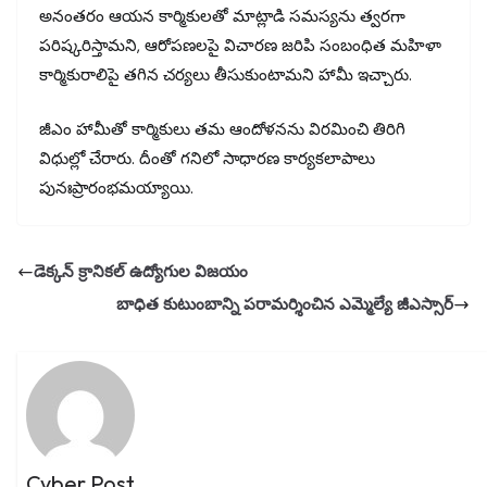
అనంతరం ఆయన కార్మికులతో మాట్లాడి సమస్యను త్వరగా
పరిష్కరిస్తామని, ఆరోపణలపై విచారణ జరిపి సంబంధిత మహిళా
కార్మికురాలిపై తగిన చర్యలు తీసుకుంటామని హామీ ఇచ్చారు.
జీఎం హామీతో కార్మికులు తమ ఆందోళనను విరమించి తిరిగి
విధుల్లో చేరారు. దీంతో గనిలో సాధారణ కార్యకలాపాలు
పునఃప్రారంభమయ్యాయి.
డెక్కన్ క్రానికల్ ఉద్యోగుల విజయం
బాధిత కుటుంబాన్ని పరామర్శించిన ఎమ్మెల్యే జీఎస్సార్
Cyber Post