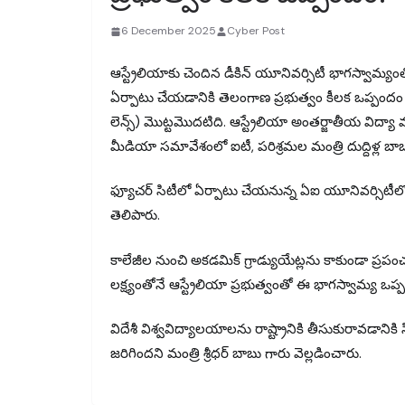
6 December 2025
Cyber Post
ఆస్ట్రేలియాకు చెందిన డీకిన్ యూనివర్సిటీ భాగస్వామ్యంత
ఏర్పాటు చేయడానికి తెలంగాణ ప్రభుత్వం కీలక ఒప్పందం చే
లెన్స్) మొట్టమొదటిది. ఆస్ట్రేలియా అంతర్జాతీయ విద్
మీడియా సమావేశంలో ఐటీ, పరిశ్రమల మంత్రి దుద్దిళ్ల బ
ఫ్యూచర్ సిటీలో ఏర్పాటు చేయనున్న ఏఐ యూనివర్సిటీలో ఈ స
తెలిపారు.
కాలేజీల నుంచి అకడమిక్ గ్రాడ్యుయేట్లను కాకుండా ప్
లక్ష్యంతోనే ఆస్ట్రేలియా ప్రభుత్వంతో ఈ భాగస్వామ్య ఒప
విదేశీ విశ్వవిద్యాలయాలను రాష్ట్రానికి తీసుకురావడానికి 
జరిగిందని మంత్రి శ్రీధర్ బాబు గారు వెల్లడించారు.