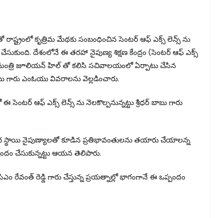
ో రాష్ట్రంలో కృత్రిమ మేథకు సంబంధించిన సెంటర్ ఆఫ్ ఎక్స్ లెన్స్ ను
సుకుంది. దేశంలోనే ఈ తరహా నైపుణ్య శిక్షణ కేంద్రం (సెంటర్ ఆఫ్ ఎక్స్
యా మంత్రి జూలియన్ హిల్ తో కలిసి సచివాలయంలో ఏర్పాటు చేసిన
ాబు గారు ఎంఓయు వివరాలను వెల్లడించారు.
ెంటర్ ఆఫ్ ఎక్స్ లెన్స్ ను నెలకొల్పనున్నట్టు శ్రీధర్ బాబు గారు
రపంచ స్థాయి నైపుణ్యాలతో కూడిన ప్రతిభావంతులను తయారు చేయాలన్న
్పందం చేసుకున్నట్టు ఆయన తెలిపారు.
సిఎం రేవంత్ రెడ్డి గారు చేస్తున్న ప్రయత్నాల్లో భాగంగానే ఈ ఒప్పందం