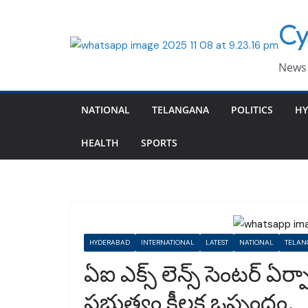
Skip
Cy
to
content
News 
NATIONAL
TELANGANA
POLITICS
HY
HEALTH
SPORTS
HYDERABAD
INTERNATIONAL
LATEST
NATIONAL
TELA
ఏఐ ఎక్స్ లెన్స్ సెంటర్ ఏర్ప
ప్రభుత్వం కీలక ఒప్పందం.