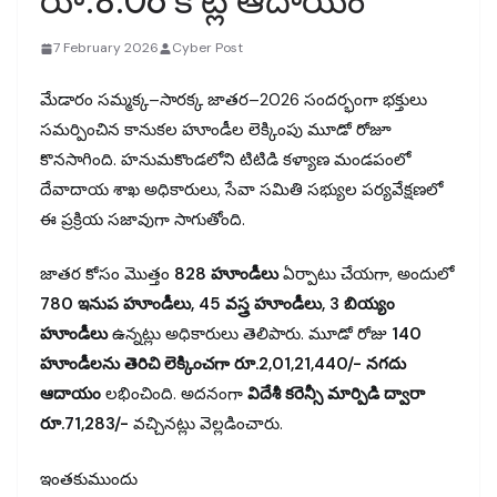
రూ.8.06 కోట్ల ఆదాయం
7 February 2026
Cyber Post
మేడారం సమ్మక్క–సారక్క జాతర–2026 సందర్భంగా భక్తులు
సమర్పించిన కానుకల హూండీల లెక్కింపు మూడో రోజూ
కొనసాగింది. హనుమకొండలోని టిటిడి కళ్యాణ మండపంలో
దేవాదాయ శాఖ అధికారులు, సేవా సమితి సభ్యుల పర్యవేక్షణలో
ఈ ప్రక్రియ సజావుగా సాగుతోంది.
జాతర కోసం మొత్తం
828 హూండీలు
ఏర్పాటు చేయగా, అందులో
780 ఇనుప హూండీలు, 45 వస్త్ర హూండీలు, 3 బియ్యం
హూండీలు
ఉన్నట్లు అధికారులు తెలిపారు. మూడో రోజు
140
హూండీలను తెరిచి లెక్కించగా రూ.2,01,21,440/- నగదు
ఆదాయం
లభించింది. అదనంగా
విదేశీ కరెన్సీ మార్పిడి ద్వారా
రూ.71,283/-
వచ్చినట్లు వెల్లడించారు.
ఇంతకుముందు