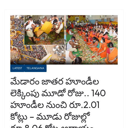
LATEST
TELANGANA
మేడారం జాతర హూండీల
లెక్కింపు మూడో రోజు.. 140
హూండీల నుంచి రూ.2.01
కోట్లు – మూడు రోజుల్లో