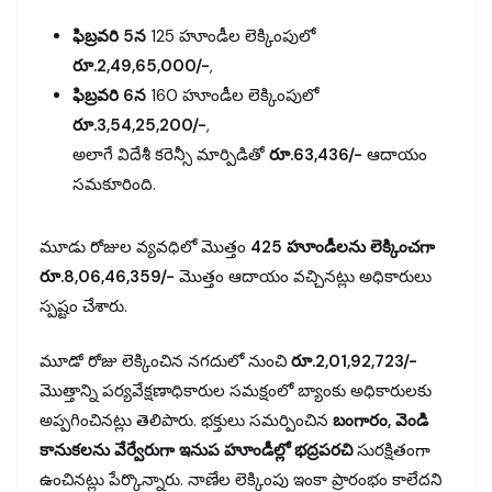
ఫిబ్రవరి 5న
125 హూండీల లెక్కింపులో
రూ.2,49,65,000/-
,
ఫిబ్రవరి 6న
160 హూండీల లెక్కింపులో
రూ.3,54,25,200/-
,
అలాగే విదేశీ కరెన్సీ మార్పిడితో
రూ.63,436/-
ఆదాయం
సమకూరింది.
మూడు రోజుల వ్యవధిలో మొత్తం
425 హూండీలను లెక్కించగా
రూ.8,06,46,359/-
మొత్తం ఆదాయం వచ్చినట్లు అధికారులు
స్పష్టం చేశారు.
మూడో రోజు లెక్కించిన నగదులో నుంచి
రూ.2,01,92,723/-
మొత్తాన్ని పర్యవేక్షణాధికారుల సమక్షంలో బ్యాంకు అధికారులకు
అప్పగించినట్లు తెలిపారు. భక్తులు సమర్పించిన
బంగారం, వెండి
కానుకలను వేర్వేరుగా ఇనుప హూండీల్లో భద్రపరచి
సురక్షితంగా
ఉంచినట్లు పేర్కొన్నారు. నాణేల లెక్కింపు ఇంకా ప్రారంభం కాలేదని