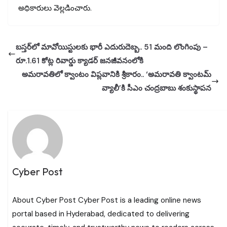
అధికారులు వెల్లడించారు.
బస్తర్‌లో మావోయిస్టులకు భారీ ఎదురుదెబ్బ.. 51 మంది లొంగింపు –
రూ.1.61 కోట్ల రివార్డు క్యాడర్ జనజీవనంలోకి
అమరావతిలో క్వాంటం విప్లవానికి శ్రీకారం.. ‘అమరావతి క్వాంటమ్
వ్యాలీ’కి సీఎం చంద్రబాబు శంకుస్థాపన
Cyber Post
About Cyber Post Cyber Post is a leading online news
portal based in Hyderabad, dedicated to delivering