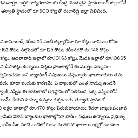
మనార్హం. ఆర్థిక కార్యకలాపాలకు కేంద్ర బిందువైన హైదరాబాద్ జిల్లాలోనే
్వాతి స్థానంలో రూ.300 కోట్లతో రంగారెడ్డి జిల్లా నిలిచింది.
ెడ్డి, నిజామాబాద్, కరీంనగర్ వంటి జిల్లాల్లోనూ రూ.కోట్లు వారసుల కోసం
 కోట్లు, నల్గొండలో రూ.125 కోట్లు, కరీంనగర్లో రూ.146 కోట్లు
కోట్లు, ఆదిలాబాద్ జిల్లాలో రూ.101.63 కోట్లు, మెదక్ జిల్లాలో రూ.106.65
ని డిపాజిట్లు ఉన్నాయి. పట్టణ ప్రాంతాల్లోనే ఈ మొత్తం ఎక్కువగా
్వహించడం అని బ్యాంకింగ్ నిపుణులు చెప్తున్నారు. ఖాతాదారులు తమ
కపోవడం కూడా ఇందుకు కారణమే. ఏ బ్యాంకులో ఎంత సొమ్ము ఉందనే
బ్యాంక్ ఎస్బీఐ ఈ జాబితాలో అగ్రస్థానంలో నిలిచింది. ఒక్క ఎస్బీఐలోనే
ెయిమ్ చేయని సొమ్ము ఉన్నట్లు గుర్తించారు. తర్వాత స్థానంలో
క్షల ఖాతాల్లో రూ.470 కోట్లు పేరుకుపోయాయి. కెనరా బ్యాంక్,పంజాబ్
ామీణ వికాస్ బ్యాంకుల ఖాతాల్లోనూ భారీగా నిధులు ఉన్నాయి. ప్రభుత్వ
ల్సీ, ఐసీఐసీఐ వంటి వాటిలో కూడా ఈ తరహా ఖాతాలు లక్షల్లో ఉండటం