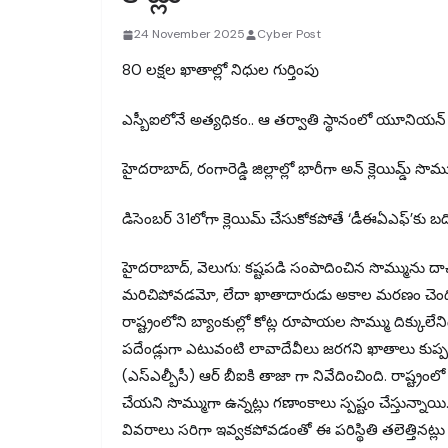
24 November 2025
Cyber Post
80 లక్షల ఖాతాల్లో నిధుల గుర్తింపు
ఎస్బీఐలోనే అత్యధికం.. ఆ తర్వాతి స్థానంలో యూనియన్ 
హైదరాబాద్, రంగారెడ్డి జిల్లాల్లో భారీగా అన్ క్లెయిమ్డ్ సొమ్
డిసెంబర్ 31లోగా క్లెయిమ్ చేసుకోకపోతే ‘డీఈఏఎఫ్’కు బద
హైదరాబాద్, వెలుగు: కష్టపడి సంపాదించిన సొమ్మును దాచు
మరిచిపోవడమో, లేదా ఖాతాదారుడు అకాల మరణం చెంద
రాష్ట్రంలోని బ్యాంకుల్లో కోట్ల రూపాయల సొమ్ము దిక్కులేన
పదేండ్లుగా ఎటువంటి లావాదేవీలు జరగని ఖాతాలు కుప్పలు
(ఎస్ఎల్బీసీ) ఆర్ బీఐకి తాజా గా నివేదించింది. రాష్ట్రం
చేయని సొమ్ముగా ఉన్నట్లు గణాంకాలు స్పష్టం చేస్తున్
వివరాలు సరిగా ఇవ్వకపోవడంతో ఈ పరిస్థితి తలెత్తినట్ల