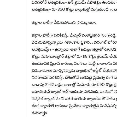
పరిధిలోనే అత్యధికంగా అన్ క్లెయిమ్ డిపాజిట్లు ఉండటం గ
అత్యధికంగా రూ.850 కోట్లు బ్యాంకుల్లో మగ్గుతుండగా, ఆ తర
జిల్లాల వారీగా పేరుకుపోయిన సొమ్ము ఇలా..
జిల్లాల వారీగా పరిశీలిస్తే.. మేడ్చల్ మల్కాజిగిరి, సంగార
ఎదురుచూస్తున్నాయి. గణాంకాల ప్రకారం.. వరంగల్ లో రూ.152
అనెక్లెయిమ్డ్ గా ఉన్నాయి. అలాగే ఖమ్మం జిల్లాలో రూ.102 
కోట్లు, మహబూబ్నగర్ జిల్లాలో రూ.118 కోట్లు క్లెయిమ్ చేయ
ఉండటానికి ప్రధాన కారణం, వలసలు, మల్టీ ఖాతాలను నిర
చిరునామాలు మార్చినప్పుడు బ్యాంకులో అప్డేట్ చేయ
వివరాలను పరిశీలిస్తే.. దేశంలోనే అతిపెద్ద ప్రభుత్వ రంగ 
దాదాపు 21.62 లక్షల ఖాతాల్లో సుమారు రూ.590 కోట్లు క్ల
యూనియన్ బ్యాంక్ ఆఫ్ ఇండియా నిలిచింది. ఇందులో 20 ల
నేషనల్ బ్యాంక్ వంటి ఇతర జాతీయ బ్యాంకులతో పాటు గ్ర
రంగ బ్యాంకులే కాకుండా ప్రైవేటు బ్యాంకులైన హెచ్ఎఎ
గమనార్హం.