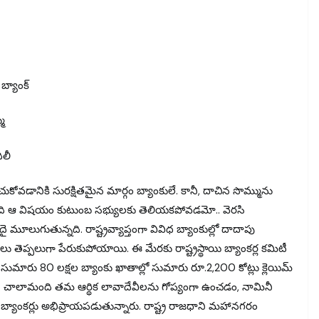
బ్యాంక్
ము
ిలీ
కోవడానికి సురక్షితమైన మార్గం బ్యాంకులే. కానీ, దాచిన సొమ్మును
ి ఆ విషయం కుటుంబ సభ్యులకు తెలియకపోవడమో.. వెరసి
ిదై మూలుగుతున్నది. రాష్ట్రవ్యాప్తంగా వివిధ బ్యాంకుల్లో దాదాపు
 తెప్పలుగా పేరుకుపోయాయి. ఈ మేరకు రాష్ట్రస్థాయి బ్యాంకర్ల కమిటీ
లో సుమారు 80 లక్షల బ్యాంకు ఖాతాల్లో సుమారు రూ.2,200 కోట్లు క్లెయిమ్
నాయి. చాలామంది తమ ఆర్థిక లావాదేవీలను గోప్యంగా ఉంచడం, నామినీ
ు బ్యాంకర్లు అభిప్రాయపడుతున్నారు. రాష్ట్ర రాజధాని మహానగరం