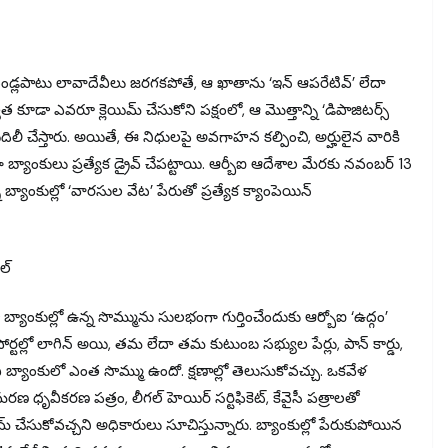
ండ్లపాటు లావాదేవీలు జరగకపోతే, ఆ ఖాతాను ‘ఇన్ ఆపరేటివ్’ లేదా
ాత కూడా ఎవరూ క్లెయిమ్ చేసుకోని పక్షంలో, ఆ మొత్తాన్ని ‘డిపాజిటర్స్
ిలీ చేస్తారు. అయితే, ఈ నిధులపై అవగాహన కల్పించి, అర్హులైన వారికి
యాంకులు ప్రత్యేక డ్రైవ్ చేపట్టాయి. ఆర్బీఐ ఆదేశాల మేరకు నవంబర్ 13
 బ్యాంకుల్లో ‘వారసుల వేట’ పేరుతో ప్రత్యేక క్యాంపెయిన్
ల్
ంకుల్లో ఉన్న సొమ్మును సులభంగా గుర్తించేందుకు ఆర్బోఐ ‘ఉద్గం’
పోర్టల్లో లాగిన్ అయి, తమ లేదా తమ కుటుంబ సభ్యుల పేర్లు, పాన్ కార్డు,
్యాంకులో ఎంత సొమ్ము ఉందో. క్షణాల్లో తెలుసుకోవచ్చు. ఒకవేళ
ధృవీకరణ పత్రం, లీగల్ హెయిర్ సర్టిఫికెట్, కేవైసీ పత్రాలతో
మ్ చేసుకోవచ్చని అధికారులు సూచిస్తున్నారు. బ్యాంకుల్లో పేరుకుపోయిన