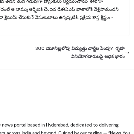
వ తేదీని తుది గడువుగా బ్యాంకులు నిర్ణయించాయి. ఈలోగా
టే ఆ సొమ్ము ఆర్బీఐకి చెందిన డీఈఏఎఫ్ ఖాతాలోకి వెళ్లిపోతుందని
క్లెయిమ్ చేసుకునే వెసులుబాటు ఉన్నప్పటికీ, ప్రక్రియ కాస్త క్లిష్టంగా
300 యూనిట్లలోపు విద్యుత్తు చార్జీల పెంపు?.. గృహ
వినియోగదారులపై అధిక భారం
e news portal based in Hyderabad, dedicated to delivering
ers across India and beyond. Guided by our tagline — “News You