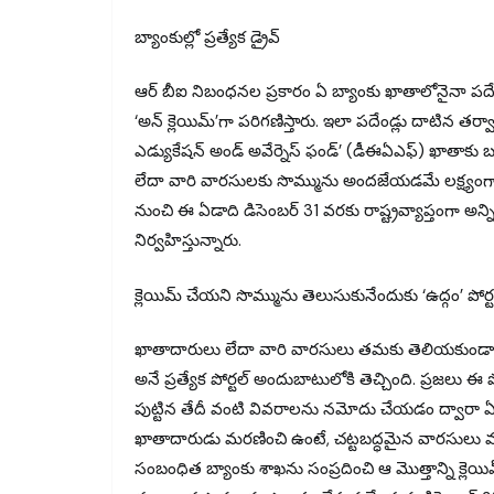
బ్యాంకుల్లో ప్రత్యేక డ్రైవ్
ఆర్ బీఐ నిబంధనల ప్రకారం ఏ బ్యాంకు ఖాతాలోనైనా పదే
‘అన్ క్లెయిమ్’గా పరిగణిస్తారు. ఇలా పదేండ్లు దాటిన తర్వ
ఎడ్యుకేషన్ అండ్ అవేర్నెస్ ఫండ్’ (డీఈఏఎఫ్) ఖాతాకు బద
లేదా వారి వారసులకు సొమ్మును అందజేయడమే లక్ష్యంగా బ్
నుంచి ఈ ఏడాది డిసెంబర్ 31 వరకు రాష్ట్రవ్యాప్తంగా అన్ని
నిర్వహిస్తున్నారు.
క్లెయిమ్ చేయని సొమ్మును తెలుసుకునేందుకు ‘ఉద్గం’ పోర్ట
ఖాతాదారులు లేదా వారి వారసులు తమకు తెలియకుండా బ్యా
అనే ప్రత్యేక పోర్టల్ అందుబాటులోకి తెచ్చింది. ప్రజలు ఈ 
పుట్టిన తేదీ వంటి వివరాలను నమోదు చేయడం ద్వారా ఏ బ
ఖాతాదారుడు మరణించి ఉంటే, చట్టబద్ధమైన వారసులు మరణ 
సంబంధిత బ్యాంకు శాఖను సంప్రదించి ఆ మొత్తాన్ని క్లెయి