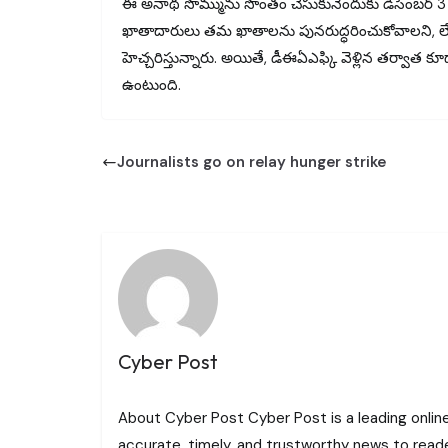
ఈ అనాథ సొమ్మును సొంతం చేసుకునేందుకు డిసెంబర్ 31
ఖాతాదారులు తమ ఖాతాలను పునరుద్ధరించుకోవాలని, లేదం
హెచ్చరిస్తున్నారు. అయితే, డీఈఏఎఫ్కి వెళ్లిన తర్వాత కూడా 
ఉంటుంది.
Journalists go on relay hunger strike
Cyber Post
About Cyber Post Cyber Post is a leading onlin
accurate, timely, and trustworthy news to read