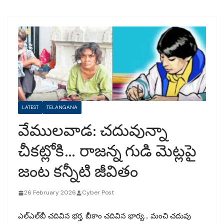
LATEST
TELANGANA
వేములవాడ: చదువున్నా
చీకట్లోకి… రాజన్న గుడి మెట్లపై
జంట కన్నీటి జీవితం
26 February 2026
Cyber Post
ఎల్‌ఎల్‌బీ చదివిన భర్త, బీకాం చదివిన భార్య… మంచి చదువు