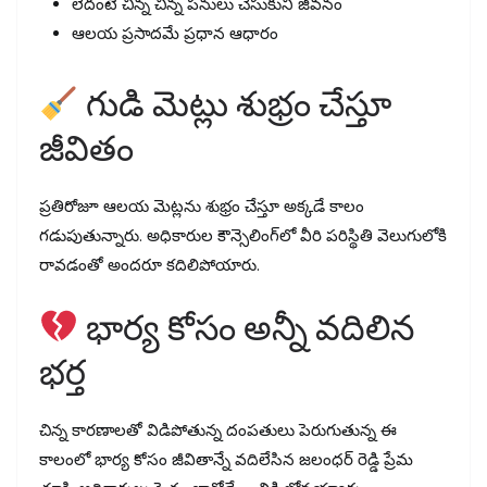
లేదంటే చిన్న చిన్న పనులు చేసుకుని జీవనం
ఆలయ ప్రసాదమే ప్రధాన ఆధారం
గుడి మెట్లు శుభ్రం చేస్తూ
జీవితం
ప్రతిరోజూ ఆలయ మెట్లను శుభ్రం చేస్తూ అక్కడే కాలం
గడుపుతున్నారు. అధికారుల కౌన్సెలింగ్‌లో వీరి పరిస్థితి వెలుగులోకి
రావడంతో అందరూ కదిలిపోయారు.
భార్య కోసం అన్నీ వదిలిన
భర్త
చిన్న కారణాలతో విడిపోతున్న దంపతులు పెరుగుతున్న ఈ
కాలంలో భార్య కోసం జీవితాన్నే వదిలేసిన జలంధర్ రెడ్డి ప్రేమ