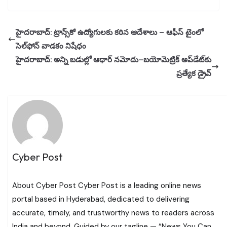
హైదరాబాద్: ట్రాన్స్‌కో ఉద్యోగులకు కఠిన ఆదేశాలు – ఆఫీస్ టైంలో
సెల్‌ఫోన్ వాడకం నిషేధం
హైదరాబాద్: అన్ని బడుల్లో ఆధార్ నమోదు–బయోమెట్రిక్ అప్‌డేట్‌కు
ప్రత్యేక డ్రైవ్
Cyber Post
About Cyber Post Cyber Post is a leading online news
portal based in Hyderabad, dedicated to delivering
accurate, timely, and trustworthy news to readers across
India and beyond. Guided by our tagline — “News You Can