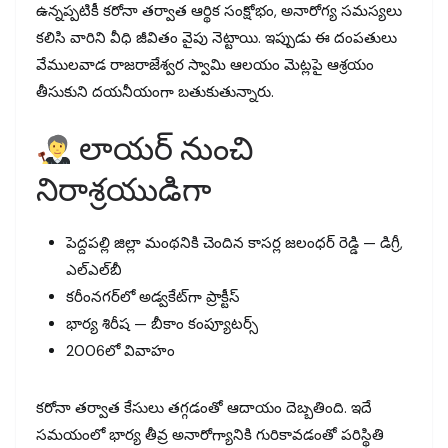
ఉన్నప్పటికీ కరోనా తర్వాత ఆర్థిక సంక్షోభం, అనారోగ్య సమస్యలు
కలిసి వారిని వీధి జీవితం వైపు నెట్టాయి. ఇప్పుడు ఈ దంపతులు
వేములవాడ రాజరాజేశ్వర స్వామి ఆలయం మెట్లపై ఆశ్రయం
తీసుకుని దయనీయంగా బతుకుతున్నారు.
లాయర్ నుంచి
నిరాశ్రయుడిగా
పెద్దపల్లి జిల్లా మంథనికి చెందిన కాసర్ల జలంధర్ రెడ్డి — డిగ్రీ,
ఎల్‌ఎల్‌బీ
కరీంనగర్‌లో అడ్వకేట్‌గా ప్రాక్టీస్
భార్య శిరీష — బీకాం కంప్యూటర్స్
2006లో వివాహం
కరోనా తర్వాత కేసులు తగ్గడంతో ఆదాయం దెబ్బతింది. ఇదే
సమయంలో భార్య తీవ్ర అనారోగ్యానికి గురికావడంతో పరిస్థితి