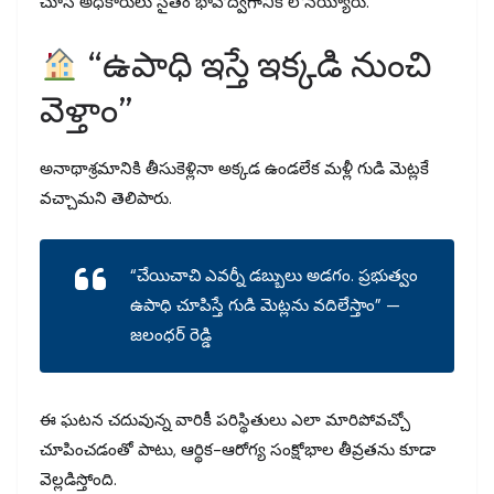
చూసి అధికారులు సైతం భావోద్వేగానికి లోనయ్యారు.
“ఉపాధి ఇస్తే ఇక్కడి నుంచి
వెళ్తాం”
అనాథాశ్రమానికి తీసుకెళ్లినా అక్కడ ఉండలేక మళ్లీ గుడి మెట్లకే
వచ్చామని తెలిపారు.
“చేయిచాచి ఎవర్నీ డబ్బులు అడగం. ప్రభుత్వం
ఉపాధి చూపిస్తే గుడి మెట్లను వదిలేస్తాం” —
జలంధర్ రెడ్డి
ఈ ఘటన చదువున్న వారికీ పరిస్థితులు ఎలా మారిపోవచ్చో
చూపించడంతో పాటు, ఆర్థిక-ఆరోగ్య సంక్షోభాల తీవ్రతను కూడా
వెల్లడిస్తోంది.