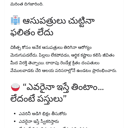
మరింత దిగజారింది.
ఆసుపత్రులు చుట్టినా
ఫలితం లేదు
చికిత్స కోసం అనేక ఆసుపత్రులు తిరిగినా ఆరోగ్యం
మెరుగుపడలేదు. పిల్లలు లేకపోవడం, ఆర్థిక కష్టాలు కలిసి జీవితం
మీద విరక్తి తెచ్చాయి. దాదాపు రెండేళ్ల క్రితం దంపతులు
వేములవాడకు చేరి ఆలయ పరిసరాల్లోనే ఉండటం ప్రారంభించారు.
“ఎవరైనా ఇస్తే తింటాం…
లేదంటే పస్తులు”
ఎవరినీ అడిగి భిక్షం తీసుకోరు
ఎవరైనా ఇస్తే స్వీకరిస్తారు