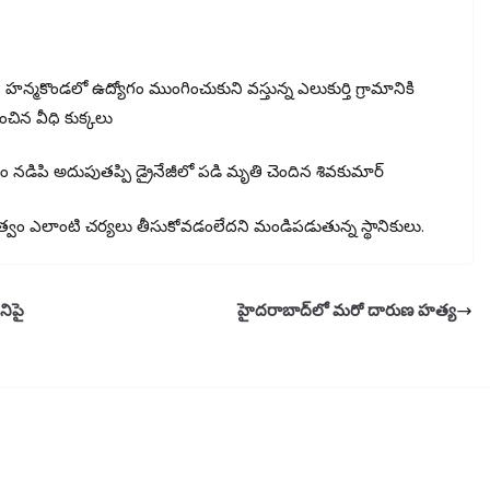
న్మకొండలో ఉద్యోగం ముంగించుకుని వస్తున్న ఎలుకుర్తి గ్రామానికి
చిన వీధి కుక్కలు
 నడిపి అదుపుతప్పి డ్రైనేజీలో పడి మృతి చెందిన శివకుమార్
ప్రభుత్వం ఎలాంటి చర్యలు తీసుకోవడంలేదని మండిపడుతున్న స్థానికులు.
నిపై
హైదరాబాద్‌లో మరో దారుణ హత్య