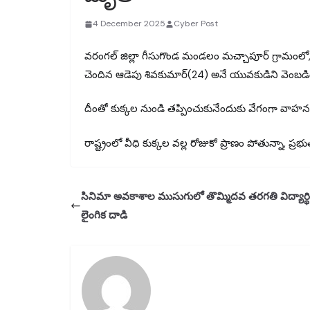
4 December 2025
Cyber Post
వరంగల్ జిల్లా గీసుగొండ మండలం మచ్చాపూర్ గ్రామంలో, హ
చెందిన ఆడెపు శివకుమార్(24) అనే యువకుడిని వెంబడిం
దీంతో కుక్కల నుండి తప్పించుకునేందుకు వేగంగా వాహనం
రాష్ట్రంలో వీధి కుక్కల వల్ల రోజుకో ప్రాణం పోతున్నా, 
సినిమా అవకాశాల ముసుగులో తొమ్మిదవ తరగతి విద్యార్థి
లైంగిక దాడి