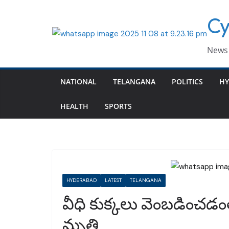
Skip
Cy
to
content
News 
NATIONAL
TELANGANA
POLITICS
HY
HEALTH
SPORTS
HYDERABAD
LATEST
TELANGANA
వీధి కుక్కలు వెంబడించడ
మృతి