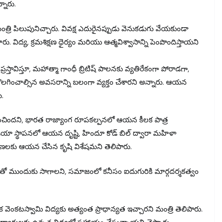
నారు.
త్రి పిలుపునిచ్చారు. వివక్ష ఎదురైనప్పుడు వెనుకడుగు వేయకుండా
ిద్య, క్రమశిక్షణ ధైర్యం మరియు ఆత్మవిశ్వాసాన్ని పెంపొందిస్తాయని
రస్తావిస్తూ, మహాత్మా గాంధీ బ్రిటిష్ పాలనకు వ్యతిరేకంగా పోరాడగా,
ించాల్సిన అవసరాన్ని బలంగా వ్యక్తం చేశారని అన్నారు. ఆయన
ు.
లభించిందని, భారత రాజ్యాంగ రూపకల్పనలో ఆయన కీలక పాత్ర
 ఇండియా స్థాపనలో ఆయన దృష్టి, హిందూ కోడ్ బిల్ ద్వారా మహిళా
కరణలకు ఆయన చేసిన కృషి విశేషమని తెలిపారు.
కృషితో ముందుకు సాగాలని, సమాజంలో కనీసం ఐదుగురికి మార్గదర్శకత్వం
ెంకటస్వామి విద్యకు అత్యంత ప్రాధాన్యత ఇచ్చారని మంత్రి తెలిపారు.