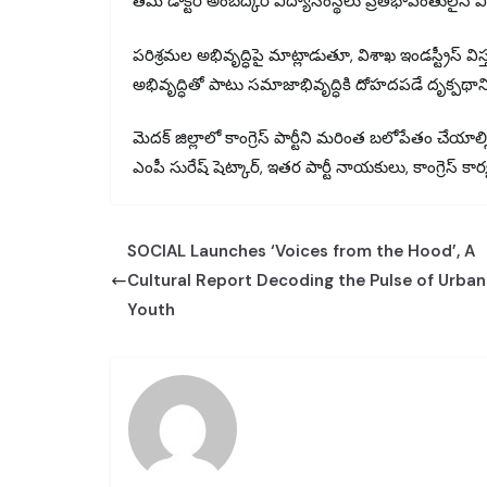
తమ డాక్టర్ అంబేద్కర్ విద్యాసంస్థలు ప్రతిభావంతులైన వ
పరిశ్రమల అభివృద్ధిపై మాట్లాడుతూ, విశాఖ ఇండస్ట్రీస్ విస్త
అభివృద్ధితో పాటు సమాజాభివృద్ధికి దోహదపడే దృక్పథాన
మెదక్ జిల్లాలో కాంగ్రెస్ పార్టీని మరింత బలోపేతం చేయా
ఎంపీ సురేష్ షెట్కార్, ఇతర పార్టీ నాయకులు, కాంగ్రెస్ కార్య
SOCIAL Launches ‘Voices from the Hood’, A
Cultural Report Decoding the Pulse of Urban
Youth