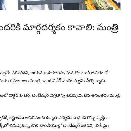
కి మార్గదర్శకం కావాలి: మంత్రి
యడం మాత్రమే సరిపోదని, ఆయన ఆశయాలను మన రోజువారీ జీవితంలో
యు గనుల శాఖ మంత్రి డా. జీ వివేక్ వెంకటస్వామి పేర్కొన్నారు.
 డాక్టర్ బి.ఆర్. అంబేద్కర్ విగ్రహాన్ని ఆవిష్కరించిన అనంతరం మంత్రి
టికీ, కష్టాలను అధిగమించి ఉన్నత విద్యను సాధించి గొప్ప వ్యక్తిగా
స్‌లో చదువుకున్న తొలి భారతీయుల్లో అంబేద్కర్ ఒకరని, 32కి పైగా