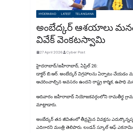
HYDERABAD
LATEST
TELANGANA
అంబేద్కర్ ఆశయాలు మనందరి
వివేక్ వెంకటస్వామి
27 April 2026
Cyber Post
హైదరాబాద్/జహీరాబాద్, ఏప్రిల్ 26:
డాక్టర్ బి.ఆర్. అంబేద్కర్ విగ్రహాలను ఏర్పాటు చే
ఆచరించాల్సిన అవసరం ఉందని రాష్ట్ర కార్మిక, ఉపాధి మరి
ఆదివారం జహీరాబాద్ నియోజకవర్గంలోని రామతీర్థ గ్రామంలో
మాట్లాడారు.
అంబేద్కర్ తన జీవితంలో తీవ్రమైన వివక్షను ఎదుర్కొన్నప్ప
ఎదిగారని మంత్రి తెలిపారు. లండన్ స్కూల్ ఆఫ్ ఎకనామిక్