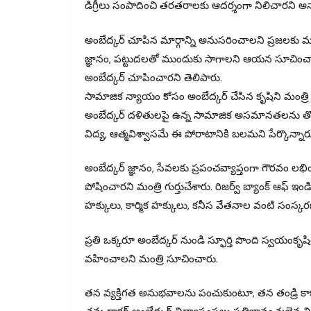
డిగ్రీలు సంపాదించి తరతరాలకు ఆదర్శంగా నిలిచారని అన్
అంబేద్కర్ చూపిన మార్గాన్ని అనుసరించాలని ప్రజలకు మం
జ్ఞానం, పట్టుదలతో ముందుకు సాగాలని ఆయన సూచించారు. వ
అంబేద్కర్ చూపించారని తెలిపారు.
సామాజిక న్యాయం కోసం అంబేద్కర్ చేసిన కృషిని మంత్రి ప్
అంబేద్కర్ దళితులపై ఉన్న సామాజిక అసమానతలను తొలగ
విద్య, ఆత్మవిశ్వాసమే ఈ పోరాటానికి బలమని పేర్కొన్నార
అంబేద్కర్ జ్ఞానం, సేవలకు ప్రపంచవ్యాప్తంగా గౌరవం 
పోషించారని మంత్రి గుర్తుచేశారు. రిజర్వ్ బ్యాంక్ ఆఫ్
హక్కులు, కార్మిక హక్కులు, కనీస వేతనాల వంటి సంస్
ప్రతి ఒక్కరూ అంబేద్కర్ నుండి స్ఫూర్తి పొంది స్వయం
వహించాలని మంత్రి సూచించారు.
తన వ్యక్తిగత అనుభవాలను పంచుకుంటూ, తన తండ్రి కాక వ