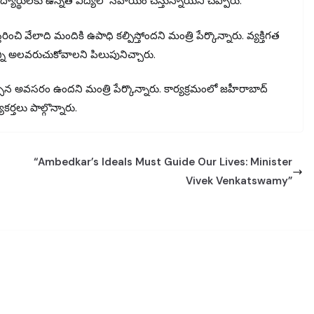
ిద్యార్థులకు ఉన్నత విద్యలో సహాయం చేస్తున్నాయని చెప్పారు.
రించి వేలాది మందికి ఉపాధి కల్పిస్తోందని మంత్రి పేర్కొన్నారు. వ్యక్తిగత
్ని అలవరుచుకోవాలని పిలుపునిచ్చారు.
ల్సిన అవసరం ఉందని మంత్రి పేర్కొన్నారు. కార్యక్రమంలో జహీరాబాద్
కర్తలు పాల్గొన్నారు.
“Ambedkar’s Ideals Must Guide Our Lives: Minister
Vivek Venkatswamy”