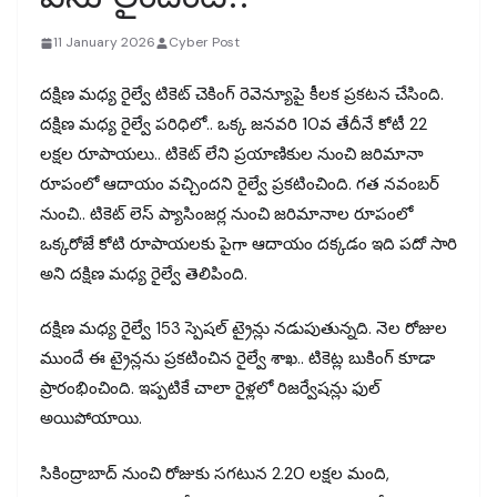
11 January 2026
Cyber Post
దక్షిణ మధ్య రైల్వే టికెట్ చెకింగ్ రెవెన్యూపై కీలక ప్రకటన చేసింది.
దక్షిణ మధ్య రైల్వే పరిధిలో.. ఒక్క జనవరి 10వ తేదీనే కోటీ 22
లక్షల రూపాయలు.. టికెట్ లేని ప్రయాణికుల నుంచి జరిమానా
రూపంలో ఆదాయం వచ్చిందని రైల్వే ప్రకటించింది. గత నవంబర్
నుంచి.. టికెట్ లెస్ ప్యాసింజర్ల నుంచి జరిమానాల రూపంలో
ఒక్కరోజే కోటి రూపాయలకు పైగా ఆదాయం దక్కడం ఇది పదో సారి
అని దక్షిణ మధ్య రైల్వే తెలిపింది.
దక్షిణ మధ్య రైల్వే 153 స్పెషల్ ట్రైన్లు నడుపుతున్నది. నెల రోజుల
ముందే ఈ ట్రైన్లను ప్రకటించిన రైల్వే శాఖ.. టికెట్ల బుకింగ్ కూడా
ప్రారంభించింది. ఇప్పటికే చాలా రైళ్లలో రిజర్వేషన్లు ఫుల్
అయిపోయాయి.
సికింద్రాబాద్‌‌‌‌‌‌‌‌‌‌‌‌‌‌‌‌ నుంచి రోజుకు సగటున 2.20 లక్షల మంది,