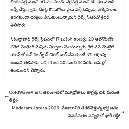
లింగంపల్లి నుంచి 50 వేల మంది, చర్లపల్లి నుంచి 35 వేల మంది
జర్నీ చేస్తున్నారు. టికెట్ల కొనుగోలు, రైలు ఎక్కేటప్పుడు తొక్కిసలాట
జరగకుండా చర్యలు తీసుకుంటున్నామని రైల్వే సీఆర్​వో శ్రీధర్
తెలిపారు.
సికింద్రాబాద్ రైల్వే స్టేషన్‌‌‌‌‌‌‌‌‌‌‌‌‌‌‌‌లో 17 బుకింగ్ కౌంటర్లు, 20 ఆటోమేటిక్
టికెట్ వెండింగ్ మెషిన్లు ఏర్పాటు చేశామన్నారు. రైల్ వన్ మొబైల్
యాప్​తో ఆన్ రిజర్వ్ డ్ టికెట్ బుక్ చేసుకుంటే 3% తగ్గింపు
ఉందని తెలిపారు. ఇది 14 జనవరి నుంచి 18 వరకు అమల్లో
ఉంటుందని చెప్పారు.
ColdWaveAlert: తెలంగాణలో మూడ్రోజులు జాగ్రత్త, చలి మరింత
తీవ్రం
Medaram Jatara 2026: మేడారానికి తరలివెళ్తున్న భక్త జనం..
వనదేవతల సన్నిధిలో భారీ రద్దీ!