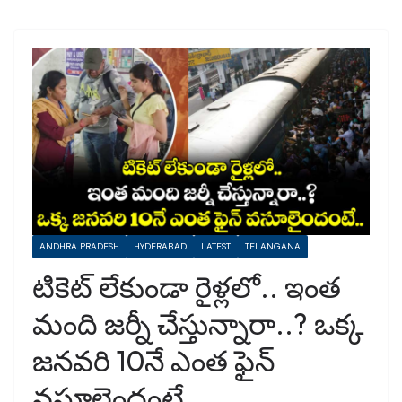
ANDHRA PRADESH
HYDERABAD
LATEST
TELANGANA
టికెట్ లేకుండా రైళ్లలో.. ఇంత
మంది జర్నీ చేస్తున్నారా..? ఒక్క
జనవరి 10నే ఎంత ఫైన్
వసూలైందంటే..