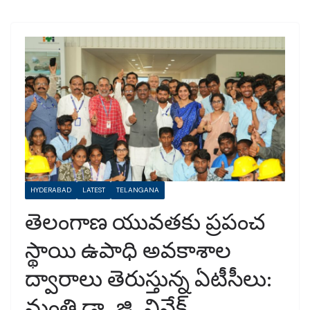
HYDERABAD
LATEST
TELANGANA
తెలంగాణ యువతకు ప్రపంచ
స్థాయి ఉపాధి అవకాశాల
ద్వారాలు తెరుస్తున్న ఏటీసీలు:
మంత్రి డా. జి. వివేక్