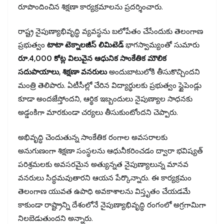
రూపొందించిన శిక్షణా కార్యక్రమాలను ప్రదర్శించారు.
రాష్ట్ర నైపుణ్యాభివృద్ధి వ్యవస్థను బలోపేతం చేసేందుకు తెలంగాణ
ప్రభుత్వం
టాటా టెక్నాలజీస్ లిమిటెడ్
భాగస్వామ్యంతో సుమారు
రూ.4,000 కోట్ల విలువైన ఆధునిక సాంకేతిక మౌలిక
సదుపాయాలు, శిక్షణా వనరులు
అందుబాటులోకి తీసుకొచ్చిందని
మంత్రి తెలిపారు. ఏటీసీల్లో చేరిన విద్యార్థులకు ప్రభుత్వం స్టైపెండ్లు
కూడా అందజేస్తోందని, ఆర్థిక ఇబ్బందులు నైపుణ్యాల సాధనకు
అడ్డంకిగా మారకుండా చర్యలు తీసుకుంటోందని చెప్పారు.
అభివృద్ధి చెందుతున్న సాంకేతిక రంగాల అవసరాలకు
అనుగుణంగా శిక్షణా సంస్థలను ఆధునీకరించడం ద్వారా భవిష్యత్
పరిశ్రమలకు అవసరమైన అత్యున్నత నైపుణ్యాలున్న మానవ
వనరులు సిద్ధమవుతారని ఆయన పేర్కొన్నారు. ఈ కార్యక్రమం
తెలంగాణ యువత ఉపాధి అవకాశాలను విస్తృతం చేయడమే
కాకుండా రాష్ట్రాన్ని దేశంలోనే నైపుణ్యాభివృద్ధి రంగంలో అగ్రగామిగా
నిలబెడుతుందని అన్నారు.