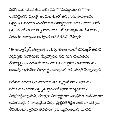
ఏటీసీలను యువతకు లభించిన **“సువర్ణావకాశం”**గా
అభివర్ణించిన మంత్రి, అందుబాటులో ఉన్న సదుపాయాలను
పూర్తిగా వినియోగించుకోవాలని విద్యార్థులకు సూచించారు. పోటీ
ప్రపంచంలో విజయాన్ని సాధించాలంటే క్రమశిక్షణ, అంకితభావం,
నిరంతర అభ్యాసం అత్యంత అవసరమని చెప్పారు.
“ఈ అడ్వాన్స్‌డ్ టెక్నాలజీ సెంటర్లు తెలంగాణలో భవిష్యత్ ఉపాధి
వ్యవస్థకు పునాదులు వేస్తున్నాయి. ఇవి మన యువతను
దేశవ్యాప్తంగా మాత్రమే కాకుండా ప్రపంచ స్థాయి అవకాశాలను
అందిపుచ్చుకునేలా తీర్చిదిద్దుతున్నాయి” అని మంత్రి పేర్కొన్నారు.
ఐటీఐల మౌలిక సదుపాయాల అభివృద్ధితో పాటు శిక్షకులు,
బోధకులకు కూడా విస్తృత స్థాయిలో శిక్షణా కార్యక్రమాలు
నిర్వహిస్తున్నామని, తద్వారా విద్యార్థులకు పరిశ్రమల అవసరాలకు
అనుగుణమైన నాణ్యమైన విద్య, ప్రాక్టికల్ శిక్షణ అందేలా చర్యలు
తీసుకుంటున్నామని తెలిపారు. నైపుణ్యవంతమైన మానవ