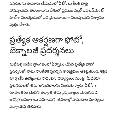
వనరులను తయారు చేయడంలో ఏటీసీలు కీలక పాత్ర
పోషిస్తాయని, తెలంగాణను దేశంలో ప్రముఖ స్కిల్ డెవలప్‌మెంట్
హబ్‌గా నిలబెట్టడంలో ఇవి మైలురాయిగా నిలుస్తాయని విశ్వాసం
వ్యక్తం చేశారు.
ప్రత్యేక ఆకర్షణగా ఫోటో,
టెక్నాలజీ ప్రదర్శనలు
మల్లేపల్లి ఐటీఐ ప్రాంగణంలో ఏర్పాటు చేసిన ప్రత్యేక ఫోటో
ప్రదర్శనతో పాటు సాంకేతిక ప్రదర్శన కార్యక్రమం ఆకట్టుకుంది. శిక్షణ
పూర్తి చేసి ఉద్యోగాలు సాధించిన విద్యార్థులు మంత్రి, మీడియా
ప్రతినిధులతో తమ అనుభవాలను పంచుకున్నారు. ఏటీసీగా
రూపాంతరం చెందిన తర్వాత తమ నైపుణ్యాలు మెరుగుపడి,
ఉద్యోగ అవకాశాలు పెరిగాయని, జీవితాల్లో సానుకూల మార్పులు
వచ్చాయని తెలిపారు.