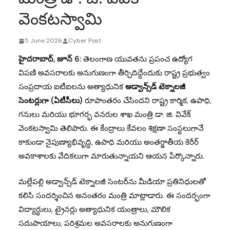
వెంకటస్వామి
5 June 2026
Cyber Post
హైదరాబాద్, జూన్ 6:
తెలంగాణ యువతను ప్రపంచ ఉద్యోగ
విపణి అవసరాలకు అనుగుణంగా తీర్చిదిద్దేందుకు రాష్ట్ర ప్రభుత్వం
సంప్రదాయ ఐటీఐలను అత్యాధునిక
అడ్వాన్స్‌డ్ టెక్నాలజీ
సెంటర్లుగా (ఏటీసీలు)
రూపాంతరం చేసిందని రాష్ట్ర కార్మిక, ఉపాధి,
గనులు మరియు భూగర్భ వనరుల శాఖ మంత్రి డా. జి. వివేక్
వెంకటస్వామి తెలిపారు. ఈ కేంద్రాలు కేవలం శిక్షణా సంస్థలుగానే
కాకుండా నైపుణ్యాభివృద్ధి, ఉపాధి మరియు అంతర్జాతీయ కెరీర్
అవకాశాలకు వేదికలుగా మారుతున్నాయని ఆయన పేర్కొన్నారు.
మల్లేపల్లి అడ్వాన్స్‌డ్ టెక్నాలజీ సెంటర్‌ను మీడియా ప్రతినిధులతో
కలిసి సందర్శించిన అనంతరం మంత్రి మాట్లాడారు. ఈ సందర్భంగా
విద్యార్థులు, ట్రైనర్లు అత్యాధునిక యంత్రాలు, మౌలిక
సదుపాయాలు, పరిశ్రమల అవసరాలకు అనుగుణంగా