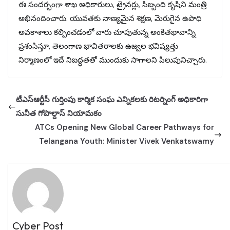
ఈ సందర్భంగా శాఖ అధికారులు, ట్రైనర్లు, సిబ్బంది కృషిని మంత్రి
అభినందించారు. యువతకు నాణ్యమైన శిక్షణ, మెరుగైన ఉపాధి
అవకాశాలు కల్పించడంలో వారు చూపుతున్న అంకితభావాన్ని
ప్రశంసిస్తూ, తెలంగాణ భావితరాలకు ఉజ్వల భవిష్యత్తు
నిర్మాణంలో ఇదే నిబద్ధతతో ముందుకు సాగాలని పిలుపునిచ్చారు.
టీఎస్‌ఆర్టీసీ గుర్తింపు కార్మిక సంఘ ఎన్నికలకు రిటర్నింగ్ అధికారిగా
సునీత గోపాల్దాస్ నియామకం
ATCs Opening New Global Career Pathways for
Telangana Youth: Minister Vivek Venkatswamy
Cyber Post