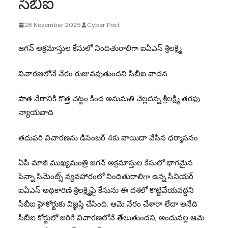
సీబీఐ
28 November 2025
Cyber Post
జగన్ అక్రమాస్తుల కేసులో నిందితురాలిగా ఐఏఎస్ శ్రీలక్ష్మి
విచారణలోనే నేరం రుజువవుతుందని సీబీఐ వాదన
పాత నేరానికి కొత్త చట్టం కింద అనుమతి చెల్లదన్న శ్రీలక్ష్మి తరఫు
న్యాయవాది
తదుపరి విచారణను డిసెంబర్ 4కు వాయిదా వేసిన ధర్మాసనం
ఏపీ మాజీ ముఖ్యమంత్రి జగన్ అక్రమాస్తుల కేసులో భాగమైన
పెన్నా సిమెంట్స్ వ్యవహారంలో నిందితురాలిగా ఉన్న సీనియర్
ఐఏఎస్ అధికారిణి శ్రీలక్ష్మిపై కేసును ఈ దశలో కొట్టివేయవద్దని
సీబీఐ హైకోర్టుకు విజ్ఞప్తి చేసింది. ఆమె నేరం చేశారా లేదా అనేది
సీబీఐ కోర్టులో జరిగే విచారణలోనే తేలుతుందని, అందువల్ల ఆమె