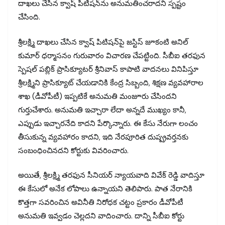
దాఖలు చేసిన క్వాష్ పిటిషన్‌ను అనుమతించరాదని స్పష్టం
చేసింది.
శ్రీలక్ష్మి దాఖలు చేసిన క్వాష్ పిటిషన్‌పై జస్టిస్ జూకంటి అనిల్
కుమార్ ధర్మాసనం గురువారం విచారణ చేపట్టింది. సీబీఐ తరఫున
స్పెషల్ పబ్లిక్ ప్రాసిక్యూటర్ శ్రీనివాస్ కాపాటి వాదనలు వినిపిస్తూ
శ్రీలక్ష్మిని ప్రాసిక్యూట్ చేయడానికి కేంద్ర సిబ్బంది, శిక్షణ వ్యవహారాల
శాఖ (డీవోపీటీ) ఇప్పటికే అనుమతి మంజూరు చేసిందని
గుర్తుచేశారు. అనుమతి ఇచ్చారా లేదా అన్నదే ముఖ్యం కానీ,
ఎప్పుడు ఇచ్చారనేది కాదని పేర్కొన్నారు. ఈ కేసు నేరుగా లంచం
తీసుకున్న వ్యవహారం కాదని, ఇది నేరపూరిత దుష్ప్రవర్తనకు
సంబంధించినదని కోర్టుకు వివరించారు.
అయితే, శ్రీలక్ష్మి తరఫున సీనియర్ న్యాయవాది వివేక్ రెడ్డి వాదిస్తూ
ఈ కేసులో అనేక లోపాలు ఉన్నాయని తెలిపారు. పాత నేరానికి
కొత్తగా సవరించిన అవినీతి నిరోధక చట్టం ప్రకారం డీవోపీటీ
అనుమతి ఇవ్వడం చెల్లదని వాదించారు. దాన్ని సీబీఐ కోర్టు