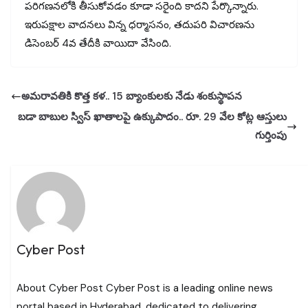
పరిగణనలోకి తీసుకోవడం కూడా సరైంది కాదని పేర్కొన్నారు.
ఇరుపక్షాల వాదనలు విన్న ధర్మాసనం, తదుపరి విచారణను
డిసెంబర్ 4వ తేదీకి వాయిదా వేసింది.
అమరావతికి కొత్త కళ.. 15 బ్యాంకులకు నేడు శంకుస్థాపన
బడా బాబుల స్విస్ ఖాతాలపై ఉక్కుపాదం.. రూ. 29 వేల కోట్ల ఆస్తులు
గుర్తింపు
Cyber Post
About Cyber Post Cyber Post is a leading online news
portal based in Hyderabad, dedicated to delivering