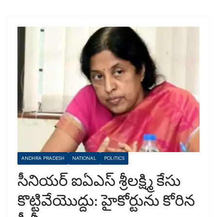
ANDHRA PRADESH
NATIONAL
POLITICS
సీనియర్ ఐఏఎస్ శ్రీలక్ష్మి కేసు
కొట్టివేయొద్దు: హైకోర్టును కోరిన