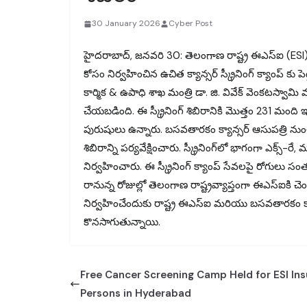
30 January 2026
Cyber Post
హైదరాబాద్, జనవరి 30: తెలంగాణ రాష్ట్ర ఈఎస్‌ఐ (ESI) మ
కోసం నిర్వహించిన ఉచిత క్యాన్సర్ స్క్రీనింగ్ క్యాంప్ కు
కార్మిక & ఉపాధి శాఖ మంత్రి డా. జి. వివేక్ వెంకటస్వామి
చేయబడింది. ఈ స్క్రీనింగ్ శిబిరానికి మొత్తం 231 మంద
పురుషులు ఉన్నారు. బసవతారకం క్యాన్సర్ ఆసుపత్రి ను
శిబిరాన్ని పర్యవేక్షించారు. స్క్రీనింగ్‌లో భాగంగా ఎక్స్-రే,
నిర్వహించారు. ఈ స్క్రీనింగ్ క్యాంప్ సేవలపై రోగులు సంతృ
రానున్న రోజుల్లో తెలంగాణ రాష్ట్రవ్యాప్తంగా ఈఎస్‌ఐకి చెందిన
నిర్వహించేందుకు రాష్ట్ర ఈఎస్‌ఐ మరియు బసవతారకం క్యా
కొనసాగుతున్నాయి.
Free Cancer Screening Camp Held for ESI In
Persons in Hyderabad