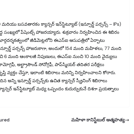
రియు బసవతారకం క్యాన్సర్ ఇన్‌స్టిట్యూట్ (ఇన్సూర్డ్ పర్సన్స్ – IPs)
 పెద్ద సంఖ్యలో పేషెంట్స్ హాజరయ్యారు. శుక్రవారం నిర్వహించిన ఈ శిబిరం
 మార్గదర్శకత్వంలో జీడిమెట్లలోని ఈఎస్‌ఐ ఆసుపత్రిలో ఏర్పాటు
ి ఇన్సూర్డ్ పర్సన్స్ హాజరుకాగా, అందులో 154 మంది మహిళలు, 77 మంది
ంచి 6 మంది ఆంకాలజీ నిపుణులు, ఈఎస్‌ఐ నుంచి 10 మంది వైద్యులు
 మామోగ్రఫీ, అల్ట్రాసౌండ్ సోనోగ్రఫీ, పాప్‌స్మియర్ తదితర పరీక్షలు
ప్తి వ్యక్తం చేస్తూ, ఇలాంటి శిబిరాలు మరిన్ని నిర్వహించాలని కోరారు.
 అన్ని ఇన్సూర్డ్ పర్సన్స్‌కు ఉచిత క్యాన్సర్ స్క్రీనింగ్ శిబిరాలు
న్సర్ ఇన్‌స్టిట్యూట్ మధ్య ఒప్పందం కుదుర్చుకునే దిశగా ప్రయత్నాలు
sured
మహిళా కానిస్టేబుల్ ఆత్మహత్య