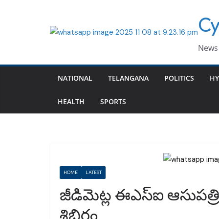
Skip
Cy
to
content
News 
NATIONAL
TELANGANA
POLITICS
HY
HEALTH
SPORTS
HOME
LATEST
జీడిమెట్ల ఈఎస్‌ఐ ఆసుపత్రిల
శిబిరం