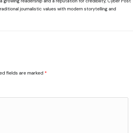
 a growing readership and a reputation for credibility, Cyber Post
aditional journalistic values with modern storytelling and
ed fields are marked
*