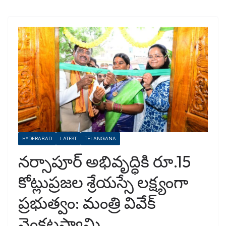
HYDERABAD
LATEST
TELANGANA
నర్సాపూర్ అభివృద్ధికి రూ.15
కోట్లుప్రజల శ్రేయస్సే లక్ష్యంగా
ప్రభుత్వం: మంత్రి వివేక్
వెంకటస్వామి