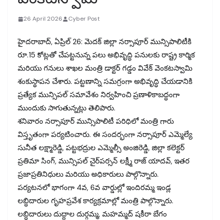
26 April 2026
Cyber Post
హైదరాబాద్, ఏప్రిల్ 26: మెదక్ జిల్లా నర్సాపూర్ మున్సిపాలిటీకి
రూ.15 కోట్లతో చేపట్టనున్న పలు అభివృద్ధి పనులకు రాష్ట్ర కార్మిక
మరియు గనులు శాఖల మంత్రి డాక్టర్ గడ్డం వివేక్ వెంకటస్వామి
శంకుస్థాపన చేశారు. పట్టణాన్ని సమగ్రంగా అభివృద్ధి చేయడానికి
ప్రత్యేక మున్సిపల్ సమావేశం నిర్వహించి ప్రణాళికాబద్ధంగా
ముందుకు సాగుతున్నట్లు తెలిపారు.
శనివారం నర్సాపూర్ మున్సిపాలిటీ పరిధిలో మంత్రి గారు
విస్తృతంగా పర్యటించారు. ఈ సందర్భంగా నర్సాపూర్ ఎమ్మెల్యే
సునీత లక్ష్మారెడ్డి, పట్టభద్రుల ఎమ్మెల్సీ అంజిరెడ్డి, జిల్లా కలెక్టర్
ప్రతిమా సింగ్, మున్సిపల్ చైర్‌పర్సన్ లక్ష్మీ రాజ్ యాదవ్, ఇతర
ప్రజాప్రతినిధులు మరియు అధికారులు పాల్గొన్నారు.
పర్యటనలో భాగంగా 4వ, 6వ వార్డుల్లో ఇందిరమ్మ ఇండ్ల
లబ్ధిదారుల గృహప్రవేశ కార్యక్రమాల్లో మంత్రి పాల్గొన్నారు.
లబ్ధిదారులు దుద్దాల దుర్గమ్మ, మహమ్మద్ షకీరా బేగం