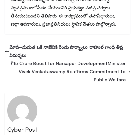
వ్యవస్థను బలోపేతం చేయడానికి ప్రభుత్వం పటిష్ట చర్యలు
తీసుకుంటుందని తెలిపారు. ఈ కార్యక్రమంలో తహసీల్దారులు,
జిల్లా అధికారులు, ప్రజాప్రతినిధులు స్థానిక నేతలు పాల్గొన్నారు.
మోదీ–మమత ఒకే నాణేనికి రెండు పార్శ్వాలు: రాహుల్ గాంధీ తీవ్ర
విమర్శలు
₹15 Crore Boost for Narsapur DevelopmentMinister
Vivek Venkataswamy Reaffirms Commitment to
Public Welfare
Cyber Post