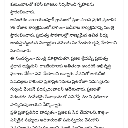
కుటుంబాలతో కలిసి పూజలు నిర్వహించి గృహాలను
ప్రారంభించారు.
అనంతరం నారాయణపూర్ గ్రామంలో ప్రజా పాలన ప్రగతి ప్రణాళిక
99 రోజుల కార్యక్రమంలో భాగంగా బడిబాట కార్యక్రమాన్ని మంత్రి
ప్రారంభించారు. ప్రభుత్వ పాఠశాలల్లో నాణ్యమైన ఉచిత విద్య
అందిస్తున్నందున విద్యార్థుల నమోదు పెంచేందుకు కృషి చేయాలని
సూచించారు.
ఈ సందర్భంగా మంత్రి మాట్లాడుతూ, ప్రజల శ్రేయస్సే ప్రభుత్వ
ప్రధాన లక్ష్యమని, రాజకీయాలకు అతీతంగా అందరికీ అభివృద్ధి
ఫలాలు చేరేలా పని చేయాలని అన్నారు. వేసవిలో తాగునీటి
సమస్యలు రాకుండా ప్రజాప్రతినిధులు ప్రతిరోజూ సమస్యలను
గుర్తించి వెంటనే పరిష్కరించాలని ఆదేశించారు. ప్రజలతో
నిరంతరం మమేకమై సేవాభావంతో పనిచేస్తే మంచి ఫలితాలు
సాధ్యమవుతాయని పేర్కొన్నారు.
ప్రతి ప్రజాప్రతినిధి బాధ్యతగా ప్రజలకు సేవ చేయాలని, కొత్తగా
ఎన్నికైన సభ్యులు అధికారులతో సమన్వయం చేసుకొని
సమస్యలను పరిష్కరించాలని మంత్రి సూచించారు. విద్యా