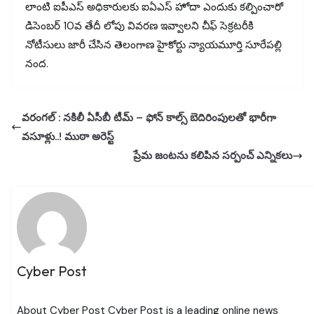
లాంటి ఐపీఎస్ అధికారులకు ఐఏఎస్ హోదా ఎందుకు కల్పించారో
డిసెంబర్ 10వ తేదీ లోపు వివరణ ఇవ్వాలని చీఫ్ సెక్రటరీకి
నోటీసులు జారీ చేసిన తెలంగాణ హైకోర్టు న్యాయమూర్తి సూరేపల్లి
నంద.
వరంగల్ : నకిలీ ఏసీబీ టీమ్ – ఫోన్ కాల్స్ బెదిరింపులతో భారీగా
వసూళ్లు..! ముఠా అరెస్ట్
ప్రేమ జంటను కలిపిన సర్పంచ్ ఎన్నికలు
Cyber Post
About Cyber Post Cyber Post is a leading online news