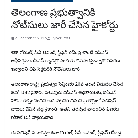
తెలంగాణ ప్రభుత్వానికి
నోటీసులు జారీ చేసిన హైకోర్టు
2 December 2025
Cyber Post
శిఖా గోయల్, సీవీ ఆనంద్, స్టీఫెన్ రవీంద్ర లాంటి ఐపీఎస్
ఆఫీసర్లను ఐఏఎస్ క్యాడర్లో ఎందుకు కొనసాగిస్తున్నారో వివరణ
ఇవ్వాలని చీఫ్ సెక్రటరీకి నోటీసులు జారీ
తెలంగాణ రాష్ట్ర ప్రభుత్వం సెప్టెంబర్ 26వ తేదీన విడుదల చేసిన
జీవో 1342 ప్రకారం పలువురు ఐపీఎస్ అధికారులకు, ఐఏఎస్
హోదా కల్పించిందని అది చట్టవిరుద్ధమని హైకోర్టులో పిటిషన్
దాఖలు చేసిన వడ్ల శ్రీకాంత్, అతని తరపున వాదించిన విజయ్
గోపాల్ అనే న్యాయవాది
ఈ పిటిషన్ విచారిస్తూ శిఖా గోయల్, సీవీ ఆనంద్, స్టీఫెన్ రవీంద్ర