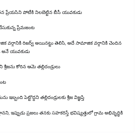
తన ప్రేయసిని పోటీకి నిలబెట్టిన బీసీ యువకుడు
ి చేసుకున్న ప్రేమజంట
ామాజిక వర్గానికి రిజర్వ్ అయినట్టు తెలిసి, అదే సామాజిక వర్గానికి చెందిన
ౌడ్ అనే యువకుడు
శ్రీజను కోరిన ఆమె తల్లిదండ్రులు
మజంట
బ్బంది పెట్టొద్దని తల్లిదండ్రులకు శ్రీజ విజ్ఞప్తి
ానని, ఇప్పుడు ప్రజలు తనకు సహకరిస్తే భవిష్యత్తులో గ్రామ అభివృద్ధికి