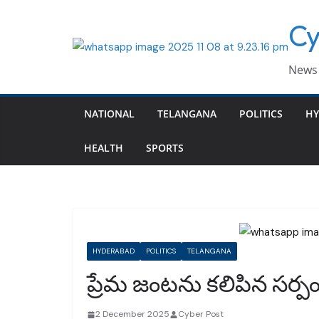
Skip
Cy
to
content
News 
NATIONAL
TELANGANA
POLITICS
HY
HEALTH
SPORTS
HYDERABAD
POLITICS
TELANGANA
ప్రేమ జంటను కలిపిన సర్పం
2 December 2025
Cyber Post