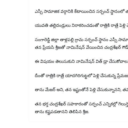
ఎస్సీ సామాజిక వర్గానికి కేటాయించిన సర్పంచ్ స్థానంలో 
యువతి తల్లిదండ్రులు నిరాకరించడంతో రాత్రికి రాత్రే పెళ్ల
సంగారెడ్డి జిల్లా తాళ్లపల్లి గ్రామ సర్పంచ్ స్థానం ఎస్సీ స
తన ప్రేయసి శ్రీజతో నామినేషన్ వేయించిన చంద్రశేఖర్ గ
ఈ విషయం తెలుసుకుని నామినేషన్ విత్ డ్రా చేసుకోవాలని 
దీంతో రాత్రికి రాత్రే యాదగిరిగుట్టలో పెళ్లి చేసుకున్న ప్రే
తాను మేజర్ అని, తన ఇష్టంతోనే పెళ్లి చేసుకున్నానని, తమను ఇ
తన భర్త చంద్రశేఖర్ సహకారంతో సర్పంచ్ ఎన్నికల్లో గెలుస్త
తాను కష్టపడతానని తెలిపిన శ్రీజ.